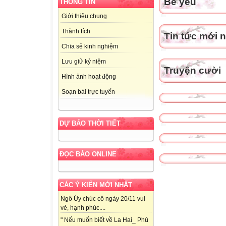
Bé yêu
THÔNG TIN
Giới thiệu chung
Thành tích
Tin tức mới 
Chia sẻ kinh nghiệm
Lưu giữ kỷ niệm
Truyện cười
Hình ảnh hoạt động
Soạn bài trực tuyến
DỰ BÁO THỜI TIẾT
ĐỌC BÁO ONLINE
CÁC Ý KIẾN MỚI NHẤT
Ngô Úy chúc cô ngày 20/11 vui
vẻ, hạnh phúc....
" Nếu muốn biết về La Hai_ Phú