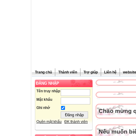
Trang chủ
Thành viên
Trợ giúp
Liên hệ
websit
ĐĂNG NHẬP
Tên truy nhập
Mật khẩu
Ghi nhớ
Chào mừng qu
Quên mật khẩu
ĐK thành viên
Nếu muốn biết