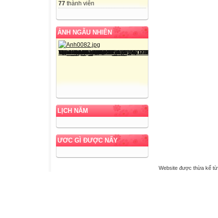
77
thành viên
ẢNH NGẪU NHIÊN
LỊCH NĂM
ƯƠC GÌ ĐƯỢC NẤY
Website được thừa kế t