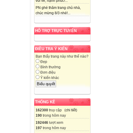
vui vẻ, hạnh phúc!...
PN ghé thăm trang chủ nhà,
chúc mừng 8/3 nhé!...
HỖ TRỢ TRỰC TUYẾN
ĐIỀU TRA Ý KIẾN
Bạn thấy trang này như thế nào?
Đẹp
Bình thường
Đơn điệu
Ý kiến khác
THỐNG KÊ
162300
truy cập (
chi tiết
)
190
trong hôm nay
192446
lượt xem
197
trong hôm nay