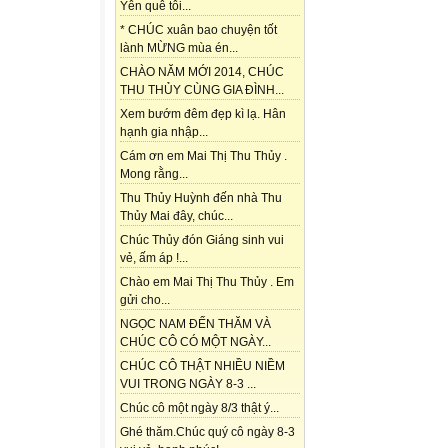
Yên quê tôi...
* CHÚC xuân bao chuyện tốt
lành MỪNG mùa én...
CHÀO NĂM MỚI 2014, CHÚC
THU THỦY CÙNG GIA ĐÌNH...
Xem bướm đêm đẹp kì lạ. Hân
hạnh gia nhập...
Cám ơn em Mai Thị Thu Thủy .
Mong rằng...
Thu Thủy Huỳnh đến nhà Thu
Thủy Mai đây, chúc...
Chúc Thủy đón Giáng sinh vui
vẻ, ấm áp !...
Chào em Mai Thị Thu Thủy . Em
gửi cho...
NGỌC NAM ĐẾN THĂM VÀ
CHÚC CÔ CÓ MỘT NGÀY...
CHÚC CÔ THẬT NHIỀU NIỀM
VUI TRONG NGÀY 8-3 ...
Chúc cô một ngày 8/3 thật ý...
Ghé thăm.Chúc quý cô ngày 8-3