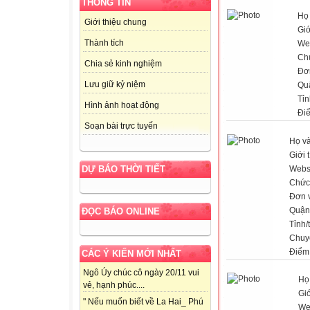
THÔNG TIN
Họ 
Giới thiệu chung
Giớ
Thành tích
We
Ch
Chia sẻ kinh nghiệm
Đơn
Lưu giữ kỷ niệm
Qu
Tỉn
Hình ảnh hoạt động
Đi
Soạn bài trực tuyến
Họ và
Giới 
Webs
DỰ BÁO THỜI TIẾT
Chức
Đơn v
Quận
ĐỌC BÁO ONLINE
Tỉnh/
Chuy
Điểm
CÁC Ý KIẾN MỚI NHẤT
Ngô Úy chúc cô ngày 20/11 vui
Họ
vẻ, hạnh phúc....
Giớ
" Nếu muốn biết về La Hai_ Phú
We