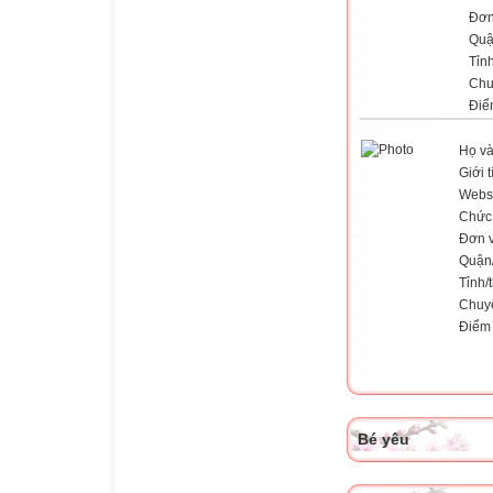
Đơn
Quậ
Tỉn
Chu
Điể
Họ và
Giới t
Webs
Chức
Đơn v
Quận
Tỉnh/
Chuy
Điểm
Bé yêu