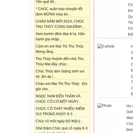
Yên quê tôi...
Ch
* CHÚC xuân bao chuyện tốt
Đơ
lành MỪNG mùa én...
Qu
CHÀO NĂM MỚI 2014, CHÚC
Tỉ
THU THỦY CÙNG GIA ĐÌNH...
Ch
Xem bướm đêm đẹp kì lạ. Hân
Đi
hạnh gia nhập...
Cám ơn em Mai Thị Thu Thủy .
H
Mong rằng...
G
W
Thu Thủy Huỳnh đến nhà Thu
Thủy Mai đây, chúc...
C
Đ
Chúc Thủy đón Giáng sinh vui
Q
vẻ, ấm áp !...
T
Chào em Mai Thị Thu Thủy . Em
C
gửi cho...
Đ
NGỌC NAM ĐẾN THĂM VÀ
CHÚC CÔ CÓ MỘT NGÀY...
Họ 
CHÚC CÔ THẬT NHIỀU NIỀM
Giới
VUI TRONG NGÀY 8-3 ...
Web
Chúc cô một ngày 8/3 thật ý...
Chứ
Ghé thăm.Chúc quý cô ngày 8-3
Đơn