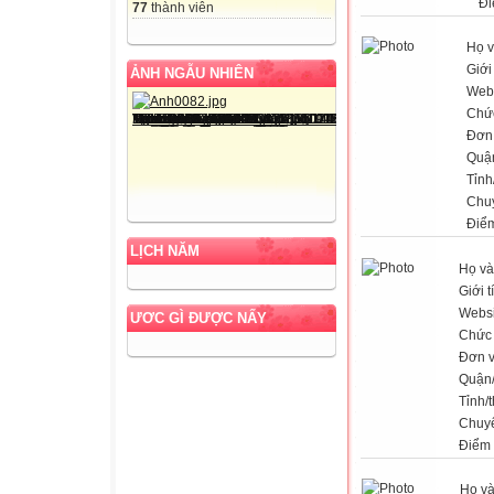
Đi
77
thành viên
Họ v
Giới
ẢNH NGẪU NHIÊN
Web
Chứ
Đơn 
Quậ
Tỉnh
Chu
Điể
LỊCH NĂM
Họ và
Giới t
Websi
ƯƠC GÌ ĐƯỢC NẤY
Chức
Đơn v
Quận
Tỉnh/
Chuy
Điểm
Họ và