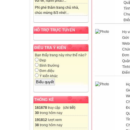
vui vẻ, hạnh phúc!...
Quậ
PN ghé thăm trang chủ nhà,
Tỉn
chúc mừng 8/3 nhé!...
Chu
Điể
HỖ TRỢ TRỰC TUYẾN
Họ v
Giới 
Webs
ĐIỀU TRA Ý KIẾN
Chức
Đơn 
Bạn thấy trang này như thế nào?
Đẹp
Quận
Bình thường
Tỉnh
Đơn điệu
Điểm
Ý kiến khác
Họ
Gi
We
THỐNG KÊ
Ch
161678
truy cập (
chi tiết
)
Đơ
30
trong hôm nay
Qu
Tỉ
191812
lượt xem
38
trong hôm nay
Ch