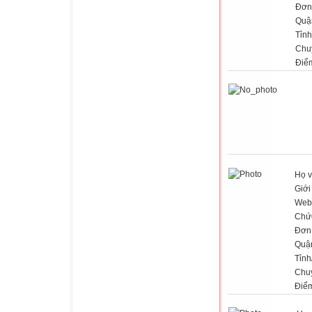
Đơn 
Quậ
Tỉnh
Chu
Điể
Họ v
Giới
Web
Chứ
Đơn 
Quậ
Tỉnh
Chu
Điể