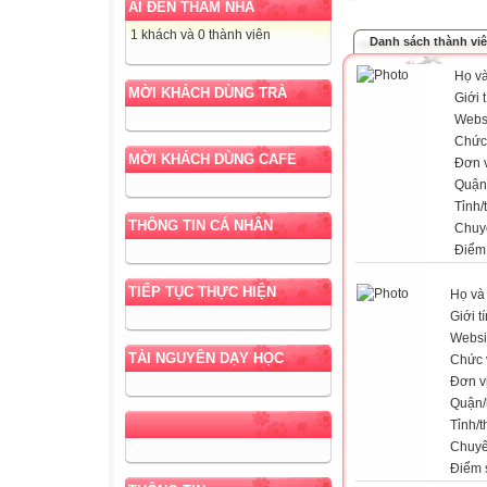
AI ĐẾN THĂM NHÀ
1 khách và 0 thành viên
Danh sách thành vi
Họ và
MỜI KHÁCH DÙNG TRÀ
Giới 
Webs
Chức
MỜI KHÁCH DÙNG CAFE
Đơn v
Quận
Tỉnh/
THÔNG TIN CÁ NHÂN
Chuy
Điểm
TIẾP TỤC THỰC HIỆN
Họ và
Giới t
Websi
TÀI NGUYÊN DẠY HỌC
Chức 
Đơn v
Quận/
Tỉnh/
Chuy
Điểm 