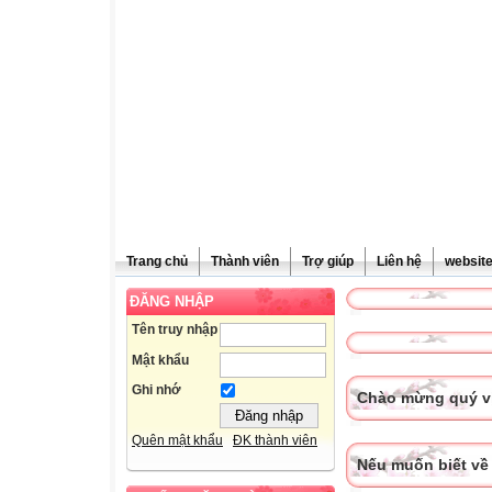
Trang chủ
Thành viên
Trợ giúp
Liên hệ
websit
ĐĂNG NHẬP
Tên truy nhập
Mật khẩu
Ghi nhớ
Chào mừng quý vị
Quên mật khẩu
ĐK thành viên
Nếu muốn biết về 