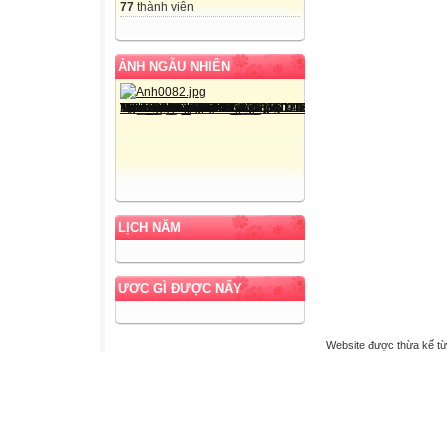
77
thành viên
ẢNH NGẪU NHIÊN
LỊCH NĂM
ƯƠC GÌ ĐƯỢC NẤY
Website được thừa kế t