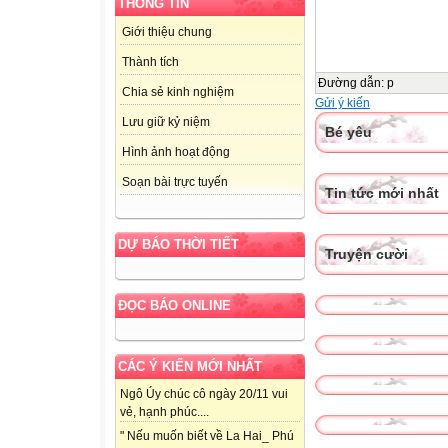
THÔNG TIN
Giới thiệu chung
Thành tích
Đường dẫn
:
p
Chia sẻ kinh nghiệm
Gửi ý kiến
Lưu giữ kỷ niệm
Bé yêu
Hình ảnh hoạt động
Soạn bài trực tuyến
Tin tức mới nhất
DỰ BÁO THỜI TIẾT
Truyện cười
ĐỌC BÁO ONLINE
CÁC Ý KIẾN MỚI NHẤT
Ngô Úy chúc cô ngày 20/11 vui
vẻ, hạnh phúc....
" Nếu muốn biết về La Hai_ Phú