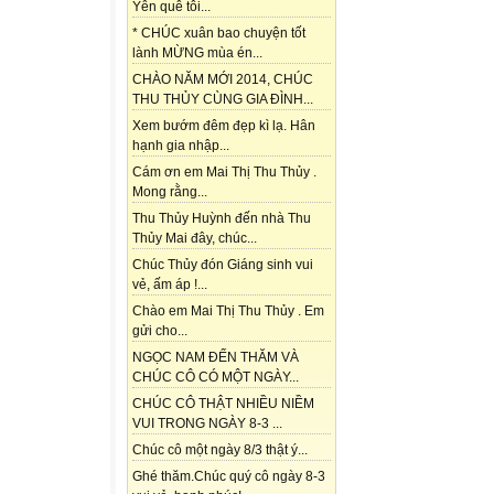
Yên quê tôi...
* CHÚC xuân bao chuyện tốt
lành MỪNG mùa én...
CHÀO NĂM MỚI 2014, CHÚC
THU THỦY CÙNG GIA ĐÌNH...
Xem bướm đêm đẹp kì lạ. Hân
hạnh gia nhập...
Cám ơn em Mai Thị Thu Thủy .
Mong rằng...
Thu Thủy Huỳnh đến nhà Thu
Thủy Mai đây, chúc...
Chúc Thủy đón Giáng sinh vui
vẻ, ấm áp !...
Chào em Mai Thị Thu Thủy . Em
gửi cho...
NGỌC NAM ĐẾN THĂM VÀ
CHÚC CÔ CÓ MỘT NGÀY...
CHÚC CÔ THẬT NHIỀU NIỀM
VUI TRONG NGÀY 8-3 ...
Chúc cô một ngày 8/3 thật ý...
Ghé thăm.Chúc quý cô ngày 8-3