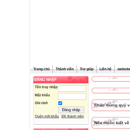
Trang chủ
Thành viên
Trợ giúp
Liên hệ
websit
ĐĂNG NHẬP
Tên truy nhập
Mật khẩu
Ghi nhớ
Chào mừng quý vị
Quên mật khẩu
ĐK thành viên
Nếu muốn biết về 