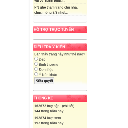
vui vẻ, hạnh phúc!...
PN ghé thăm trang chủ nhà,
chúc mừng 8/3 nhé!...
HỖ TRỢ TRỰC TUYẾN
ĐIỀU TRA Ý KIẾN
Bạn thấy trang này như thế nào?
Đẹp
Bình thường
Đơn điệu
Ý kiến khác
THỐNG KÊ
162672
truy cập (
chi tiết
)
144
trong hôm nay
192874
lượt xem
192
trong hôm nay