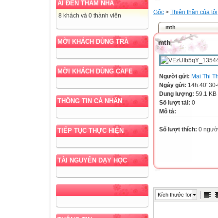
AI ĐẾN THĂM NHÀ
Gốc
>
Thiên thần của tôi
8 khách và 0 thành viên
mth
MỜI KHÁCH DÙNG TRÀ
mth
MỜI KHÁCH DÙNG CAFE
Người gửi:
Mai Thị T
Ngày gửi:
14h:40' 30
Dung lượng:
59.1 KB
THÔNG TIN CÁ NHÂN
Số lượt tải:
0
Mô tả:
Số lượt thích:
0 ngườ
TIẾP TỤC THỰC HIỆN
TÀI NGUYÊN DẠY HỌC
Kích thước font