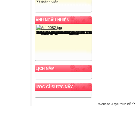
77
thành viên
ẢNH NGẪU NHIÊN
LỊCH NĂM
ƯƠC GÌ ĐƯỢC NẤY
Website được thừa kế t