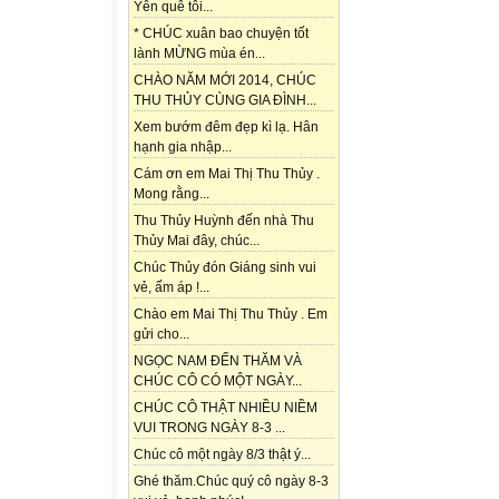
Yên quê tôi...
* CHÚC xuân bao chuyện tốt
lành MỪNG mùa én...
CHÀO NĂM MỚI 2014, CHÚC
THU THỦY CÙNG GIA ĐÌNH...
Xem bướm đêm đẹp kì lạ. Hân
hạnh gia nhập...
Cám ơn em Mai Thị Thu Thủy .
Mong rằng...
Thu Thủy Huỳnh đến nhà Thu
Thủy Mai đây, chúc...
Chúc Thủy đón Giáng sinh vui
vẻ, ấm áp !...
Chào em Mai Thị Thu Thủy . Em
gửi cho...
NGỌC NAM ĐẾN THĂM VÀ
CHÚC CÔ CÓ MỘT NGÀY...
CHÚC CÔ THẬT NHIỀU NIỀM
VUI TRONG NGÀY 8-3 ...
Chúc cô một ngày 8/3 thật ý...
Ghé thăm.Chúc quý cô ngày 8-3