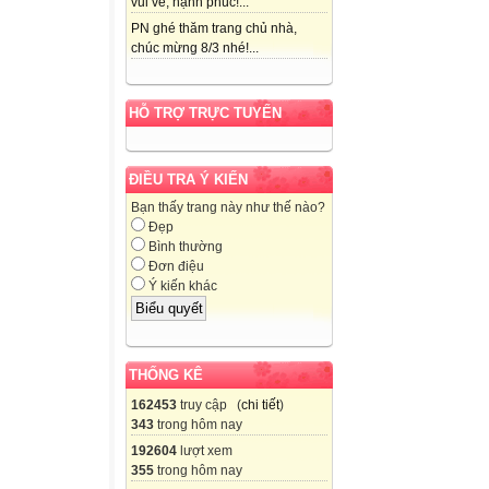
vui vẻ, hạnh phúc!...
PN ghé thăm trang chủ nhà,
chúc mừng 8/3 nhé!...
HỖ TRỢ TRỰC TUYẾN
ĐIỀU TRA Ý KIẾN
Bạn thấy trang này như thế nào?
Đẹp
Bình thường
Đơn điệu
Ý kiến khác
THỐNG KÊ
162453
truy cập (
chi tiết
)
343
trong hôm nay
192604
lượt xem
355
trong hôm nay