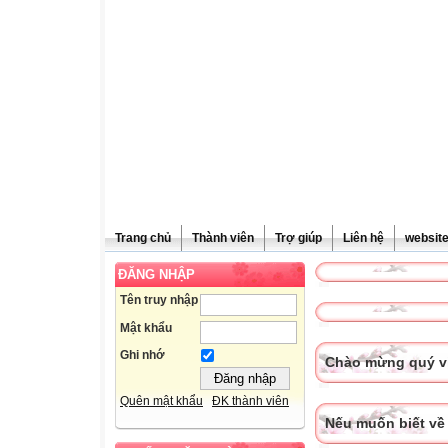
Trang chủ
Thành viên
Trợ giúp
Liên hệ
websit
ĐĂNG NHẬP
Tên truy nhập
Mật khẩu
Ghi nhớ
Chào mừng quý vị
Quên mật khẩu
ĐK thành viên
Nếu muốn biết về 