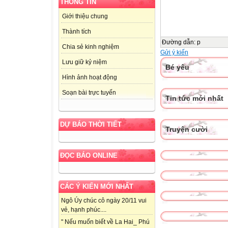
THÔNG TIN
Giới thiệu chung
Thành tích
Đường dẫn
:
p
Chia sẻ kinh nghiệm
Gửi ý kiến
Lưu giữ kỷ niệm
Bé yêu
Hình ảnh hoạt động
Soạn bài trực tuyến
Tin tức mới nhất
DỰ BÁO THỜI TIẾT
Truyện cười
ĐỌC BÁO ONLINE
CÁC Ý KIẾN MỚI NHẤT
Ngô Úy chúc cô ngày 20/11 vui
vẻ, hạnh phúc....
" Nếu muốn biết về La Hai_ Phú