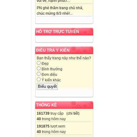
vui vẻ, hạnh phúc!...
PN ghé thăm trang chủ nhà,
chúc mừng 8/3 nhé!...
HỖ TRỢ TRỰC TUYẾN
ĐIỀU TRA Ý KIẾN
Bạn thấy trang này như thế nào?
Đẹp
Bình thường
Đơn điệu
Ý kiến khác
THỐNG KÊ
161739
truy cập (
chi tiết
)
40
trong hôm nay
191875
lượt xem
40
trong hôm nay