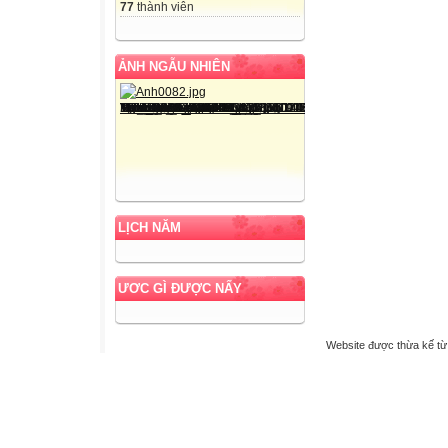
77
thành viên
ẢNH NGẪU NHIÊN
LỊCH NĂM
ƯƠC GÌ ĐƯỢC NẤY
Website được thừa kế t