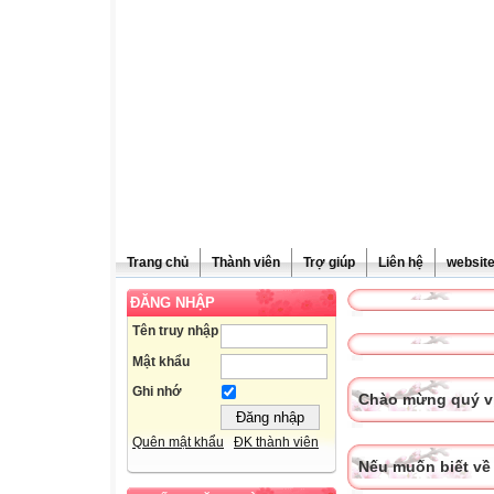
Trang chủ
Thành viên
Trợ giúp
Liên hệ
websit
ĐĂNG NHẬP
Tên truy nhập
Mật khẩu
Ghi nhớ
Chào mừng quý vị
Quên mật khẩu
ĐK thành viên
Nếu muốn biết về 