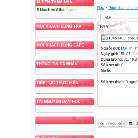
AI ĐẾN THĂM NHÀ
Gốc
>
Thiên thần của tôi
5 khách và 0 thành viên
h19
MỜI KHÁCH DÙNG TRÀ
h19
MỜI KHÁCH DÙNG CAFE
Người gửi:
Mai Thị T
Ngày gửi:
15h:07' 11
Dung lượng:
71.7 KB
THÔNG TIN CÁ NHÂN
Số lượt tải:
0
Mô tả:
Số lượt thích:
0 ngườ
TIẾP TỤC THỰC HIỆN
TÀI NGUYÊN DẠY HỌC
Kích thước font