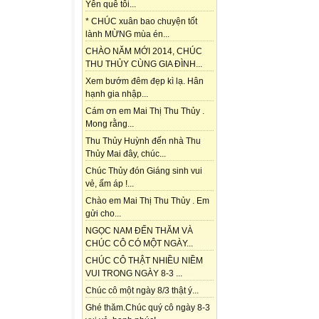
Yên quê tôi...
* CHÚC xuân bao chuyện tốt
lành MỪNG mùa én...
CHÀO NĂM MỚI 2014, CHÚC
THU THỦY CÙNG GIA ĐÌNH...
Xem bướm đêm đẹp kì lạ. Hân
hạnh gia nhập...
Cám ơn em Mai Thị Thu Thủy .
Mong rằng...
Thu Thủy Huỳnh đến nhà Thu
Thủy Mai đây, chúc...
Chúc Thủy đón Giáng sinh vui
vẻ, ấm áp !...
Chào em Mai Thị Thu Thủy . Em
gửi cho...
NGỌC NAM ĐẾN THĂM VÀ
CHÚC CÔ CÓ MỘT NGÀY...
CHÚC CÔ THẬT NHIỀU NIỀM
VUI TRONG NGÀY 8-3 ...
Chúc cô một ngày 8/3 thật ý...
Ghé thăm.Chúc quý cô ngày 8-3