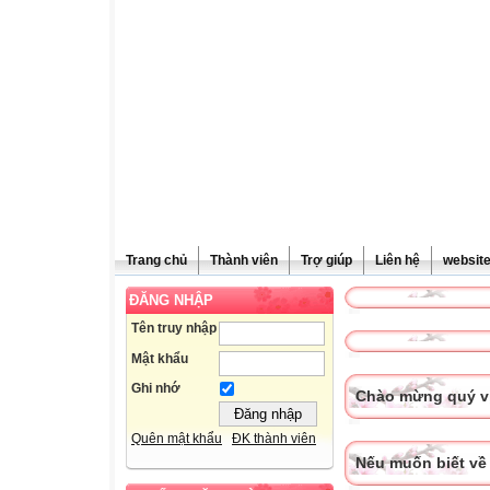
Trang chủ
Thành viên
Trợ giúp
Liên hệ
websit
ĐĂNG NHẬP
Tên truy nhập
Mật khẩu
Ghi nhớ
Chào mừng quý vị
Quên mật khẩu
ĐK thành viên
Nếu muốn biết về 