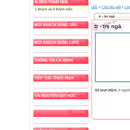
AI ĐẾN THĂM NHÀ
Gốc
>
Chữ tập viết
>
Lớ
1 khách và 0 thành viên
tr - tre ngà
MỜI KHÁCH DÙNG TRÀ
tr - tre ngà
MỜI KHÁCH DÙNG CAFE
THÔNG TIN CÁ NHÂN
TIẾP TỤC THỰC HIỆN
Số lượt thích:
0 ngườ
TÀI NGUYÊN DẠY HỌC