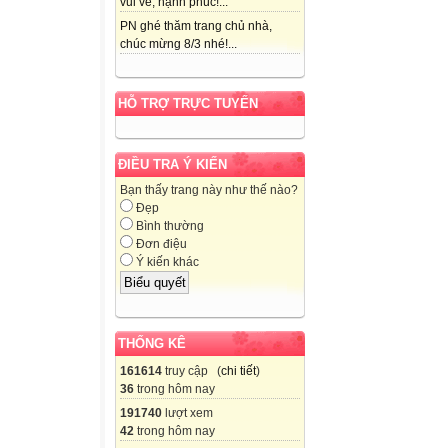
vui vẻ, hạnh phúc!...
PN ghé thăm trang chủ nhà,
chúc mừng 8/3 nhé!...
HỖ TRỢ TRỰC TUYẾN
ĐIỀU TRA Ý KIẾN
Bạn thấy trang này như thế nào?
Đẹp
Bình thường
Đơn điệu
Ý kiến khác
THỐNG KÊ
161614
truy cập (
chi tiết
)
36
trong hôm nay
191740
lượt xem
42
trong hôm nay