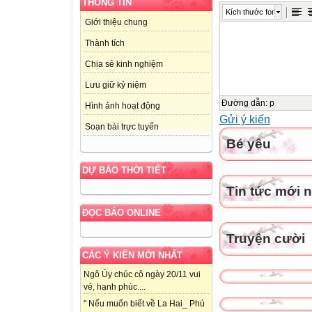
THÔNG TIN
Kích thước font
Giới thiệu chung
Thành tích
Chia sẻ kinh nghiệm
Lưu giữ kỷ niệm
Đường dẫn
:
p
Hình ảnh hoạt động
Gửi ý kiến
Soạn bài trực tuyến
Bé yêu
DỰ BÁO THỜI TIẾT
Tin tức mới 
ĐỌC BÁO ONLINE
Truyện cười
CÁC Ý KIẾN MỚI NHẤT
Ngô Úy chúc cô ngày 20/11 vui
vẻ, hạnh phúc....
" Nếu muốn biết về La Hai_ Phú