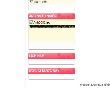
77
thành viên
ẢNH NGẪU NHIÊN
LỊCH NĂM
ƯƠC GÌ ĐƯỢC NẤY
Website được thừa kế t