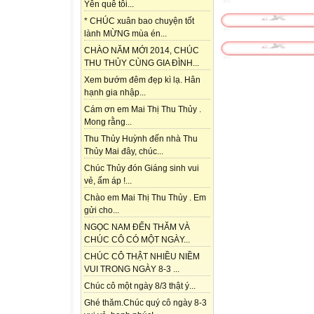
Yên quê tôi...
* CHÚC xuân bao chuyện tốt
lành MỪNG mùa én...
CHÀO NĂM MỚI 2014, CHÚC
THU THỦY CÙNG GIA ĐÌNH...
Xem bướm đêm đẹp kì lạ. Hân
hạnh gia nhập...
Cám ơn em Mai Thị Thu Thủy .
Mong rằng...
Thu Thủy Huỳnh đến nhà Thu
Thủy Mai đây, chúc...
Chúc Thủy đón Giáng sinh vui
vẻ, ấm áp !...
Chào em Mai Thị Thu Thủy . Em
gửi cho...
NGỌC NAM ĐẾN THĂM VÀ
CHÚC CÔ CÓ MỘT NGÀY...
CHÚC CÔ THẬT NHIỀU NIỀM
VUI TRONG NGÀY 8-3 ...
Chúc cô một ngày 8/3 thật ý...
Ghé thăm.Chúc quý cô ngày 8-3