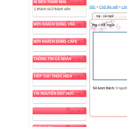
AI ĐẾN THĂM NHÀ
Gốc
>
Chữ tập viết
>
Lớ
1 khách và 0 thành viên
ng - cá ngừ
MỜI KHÁCH DÙNG TRÀ
ng - cá ngừ
MỜI KHÁCH DÙNG CAFE
THÔNG TIN CÁ NHÂN
TIẾP TỤC THỰC HIỆN
Số lượt thích:
0 ngườ
TÀI NGUYÊN DẠY HỌC