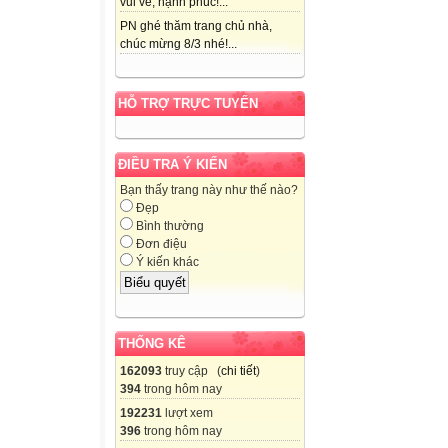
vui vẻ, hạnh phúc!...
PN ghé thăm trang chủ nhà,
chúc mừng 8/3 nhé!...
HỖ TRỢ TRỰC TUYẾN
ĐIỀU TRA Ý KIẾN
Bạn thấy trang này như thế nào?
Đẹp
Bình thường
Đơn điệu
Ý kiến khác
THỐNG KÊ
162093
truy cập (
chi tiết
)
394
trong hôm nay
192231
lượt xem
396
trong hôm nay