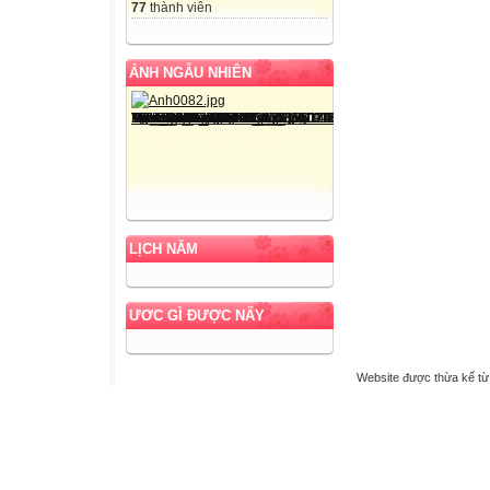
77
thành viên
ẢNH NGẪU NHIÊN
LỊCH NĂM
ƯƠC GÌ ĐƯỢC NẤY
Website được thừa kế t