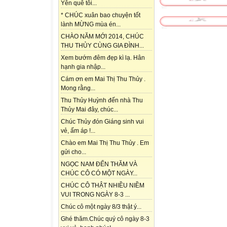
Yên quê tôi...
* CHÚC xuân bao chuyện tốt
lành MỪNG mùa én...
CHÀO NĂM MỚI 2014, CHÚC
THU THỦY CÙNG GIA ĐÌNH...
Xem bướm đêm đẹp kì lạ. Hân
hạnh gia nhập...
Cám ơn em Mai Thị Thu Thủy .
Mong rằng...
Thu Thủy Huỳnh đến nhà Thu
Thủy Mai đây, chúc...
Chúc Thủy đón Giáng sinh vui
vẻ, ấm áp !...
Chào em Mai Thị Thu Thủy . Em
gửi cho...
NGỌC NAM ĐẾN THĂM VÀ
CHÚC CÔ CÓ MỘT NGÀY...
CHÚC CÔ THẬT NHIỀU NIỀM
VUI TRONG NGÀY 8-3 ...
Chúc cô một ngày 8/3 thật ý...
Ghé thăm.Chúc quý cô ngày 8-3