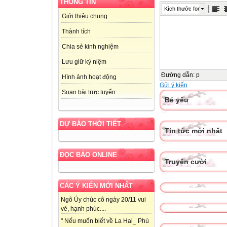
THÔNG TIN
Kích thước font
Giới thiệu chung
Thành tích
Chia sẻ kinh nghiệm
Lưu giữ kỷ niệm
Đường dẫn
:
p
Hình ảnh hoạt động
Gửi ý kiến
Soạn bài trực tuyến
Bé yêu
DỰ BÁO THỜI TIẾT
Tin tức mới nhất
ĐỌC BÁO ONLINE
Truyện cười
CÁC Ý KIẾN MỚI NHẤT
Ngô Úy chúc cô ngày 20/11 vui
vẻ, hạnh phúc....
" Nếu muốn biết về La Hai_ Phú