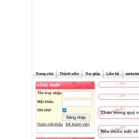
Trang chủ
Thành viên
Trợ giúp
Liên hệ
websit
ĐĂNG NHẬP
Tên truy nhập
Mật khẩu
Ghi nhớ
Chào mừng quý vị
Quên mật khẩu
ĐK thành viên
Nếu muốn biết về 