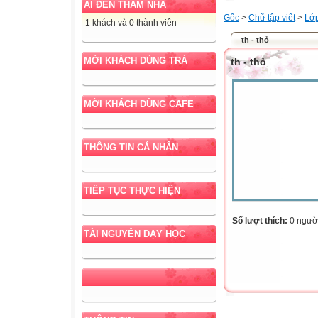
AI ĐẾN THĂM NHÀ
Gốc
>
Chữ tập viết
>
Lớ
1 khách và 0 thành viên
th - thỏ
MỜI KHÁCH DÙNG TRÀ
th - thỏ
MỜI KHÁCH DÙNG CAFE
THÔNG TIN CÁ NHÂN
TIẾP TỤC THỰC HIỆN
Số lượt thích:
0 ngườ
TÀI NGUYÊN DẠY HỌC