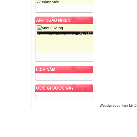
77
thành viên
ẢNH NGẪU NHIÊN
LỊCH NĂM
ƯƠC GÌ ĐƯỢC NẤY
Website được thừa kế t