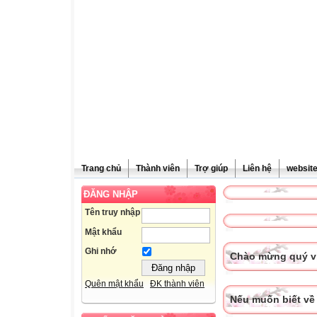
Trang chủ
Thành viên
Trợ giúp
Liên hệ
websit
ĐĂNG NHẬP
Tên truy nhập
Mật khẩu
Ghi nhớ
Chào mừng quý vị
Quên mật khẩu
ĐK thành viên
Nếu muốn biết về 