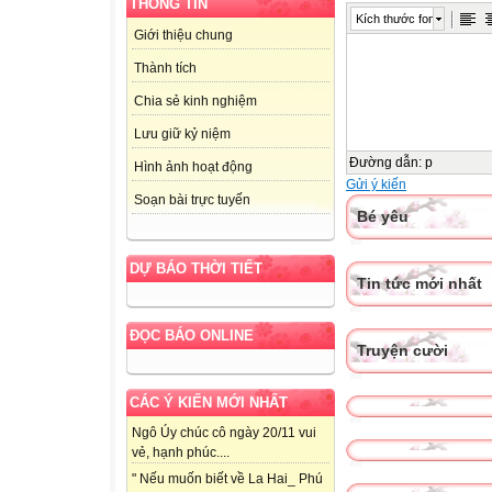
THÔNG TIN
Kích thước font
Giới thiệu chung
Thành tích
Chia sẻ kinh nghiệm
Lưu giữ kỷ niệm
Đường dẫn
:
p
Hình ảnh hoạt động
Gửi ý kiến
Soạn bài trực tuyến
Bé yêu
DỰ BÁO THỜI TIẾT
Tin tức mới nhất
ĐỌC BÁO ONLINE
Truyện cười
CÁC Ý KIẾN MỚI NHẤT
Ngô Úy chúc cô ngày 20/11 vui
vẻ, hạnh phúc....
" Nếu muốn biết về La Hai_ Phú