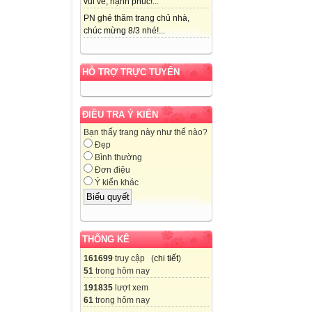
vui vẻ, hạnh phúc!...
PN ghé thăm trang chủ nhà,
chúc mừng 8/3 nhé!...
HỖ TRỢ TRỰC TUYẾN
ĐIỀU TRA Ý KIẾN
Bạn thấy trang này như thế nào?
Đẹp
Bình thường
Đơn điệu
Ý kiến khác
THỐNG KÊ
161699
truy cập (
chi tiết
)
51
trong hôm nay
191835
lượt xem
61
trong hôm nay