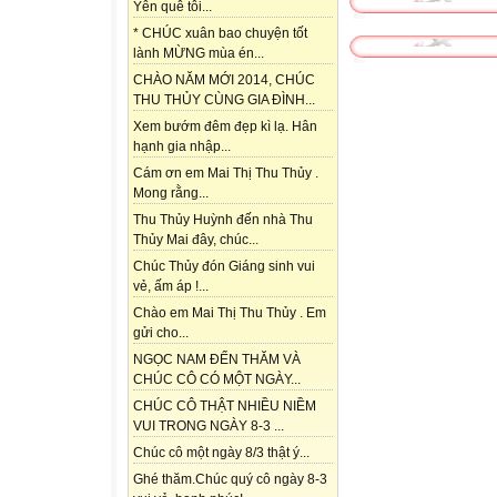
Yên quê tôi...
* CHÚC xuân bao chuyện tốt
lành MỪNG mùa én...
CHÀO NĂM MỚI 2014, CHÚC
THU THỦY CÙNG GIA ĐÌNH...
Xem bướm đêm đẹp kì lạ. Hân
hạnh gia nhập...
Cám ơn em Mai Thị Thu Thủy .
Mong rằng...
Thu Thủy Huỳnh đến nhà Thu
Thủy Mai đây, chúc...
Chúc Thủy đón Giáng sinh vui
vẻ, ấm áp !...
Chào em Mai Thị Thu Thủy . Em
gửi cho...
NGỌC NAM ĐẾN THĂM VÀ
CHÚC CÔ CÓ MỘT NGÀY...
CHÚC CÔ THẬT NHIỀU NIỀM
VUI TRONG NGÀY 8-3 ...
Chúc cô một ngày 8/3 thật ý...
Ghé thăm.Chúc quý cô ngày 8-3