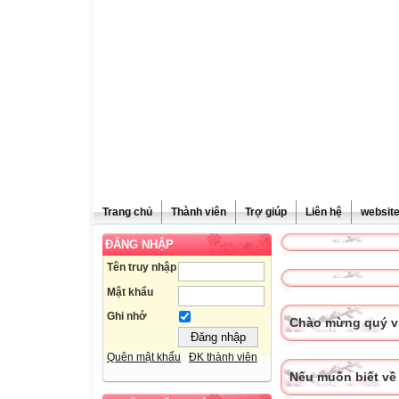
Trang chủ
Thành viên
Trợ giúp
Liên hệ
websit
ĐĂNG NHẬP
Tên truy nhập
Mật khẩu
Ghi nhớ
Chào mừng quý vị
Quên mật khẩu
ĐK thành viên
Nếu muốn biết về 