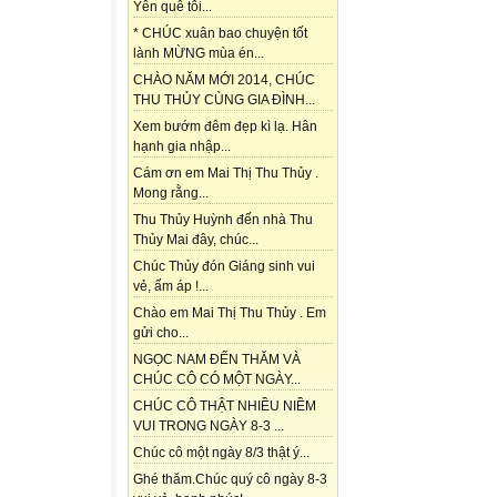
Yên quê tôi...
* CHÚC xuân bao chuyện tốt
lành MỪNG mùa én...
CHÀO NĂM MỚI 2014, CHÚC
THU THỦY CÙNG GIA ĐÌNH...
Xem bướm đêm đẹp kì lạ. Hân
hạnh gia nhập...
Cám ơn em Mai Thị Thu Thủy .
Mong rằng...
Thu Thủy Huỳnh đến nhà Thu
Thủy Mai đây, chúc...
Chúc Thủy đón Giáng sinh vui
vẻ, ấm áp !...
Chào em Mai Thị Thu Thủy . Em
gửi cho...
NGỌC NAM ĐẾN THĂM VÀ
CHÚC CÔ CÓ MỘT NGÀY...
CHÚC CÔ THẬT NHIỀU NIỀM
VUI TRONG NGÀY 8-3 ...
Chúc cô một ngày 8/3 thật ý...
Ghé thăm.Chúc quý cô ngày 8-3