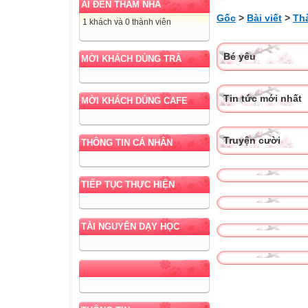
AI ĐẾN THĂM NHÀ
Gốc
>
Bài viết
>
Th
1 khách và 0 thành viên
Bé yêu
MỜI KHÁCH DÙNG TRÀ
Tin tức mới nhất
MỜI KHÁCH DÙNG CAFE
Truyện cười
THÔNG TIN CÁ NHÂN
TIẾP TỤC THỰC HIỆN
TÀI NGUYÊN DẠY HỌC