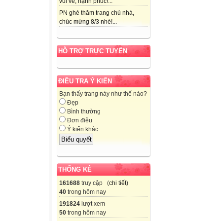
vui vẻ, hạnh phúc!...
PN ghé thăm trang chủ nhà,
chúc mừng 8/3 nhé!...
HỖ TRỢ TRỰC TUYẾN
ĐIỀU TRA Ý KIẾN
Bạn thấy trang này như thế nào?
Đẹp
Bình thường
Đơn điệu
Ý kiến khác
THỐNG KÊ
161688
truy cập (
chi tiết
)
40
trong hôm nay
191824
lượt xem
50
trong hôm nay