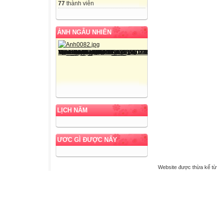
77
thành viên
ẢNH NGẪU NHIÊN
LỊCH NĂM
ƯƠC GÌ ĐƯỢC NẤY
Website được thừa kế t