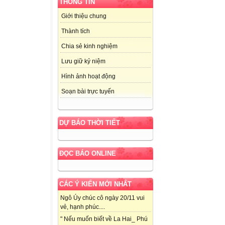
THÔNG TIN
Giới thiệu chung
Thành tích
Chia sẻ kinh nghiệm
Lưu giữ kỷ niệm
Hình ảnh hoạt động
Soạn bài trực tuyến
DỰ BÁO THỜI TIẾT
ĐỌC BÁO ONLINE
CÁC Ý KIẾN MỚI NHẤT
Ngô Úy chúc cô ngày 20/11 vui
vẻ, hạnh phúc....
" Nếu muốn biết về La Hai_ Phú