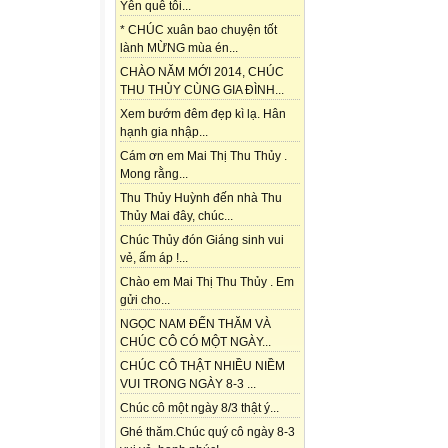
Yên quê tôi...
* CHÚC xuân bao chuyện tốt
lành MỪNG mùa én...
CHÀO NĂM MỚI 2014, CHÚC
THU THỦY CÙNG GIA ĐÌNH...
Xem bướm đêm đẹp kì lạ. Hân
hạnh gia nhập...
Cám ơn em Mai Thị Thu Thủy .
Mong rằng...
Thu Thủy Huỳnh đến nhà Thu
Thủy Mai đây, chúc...
Chúc Thủy đón Giáng sinh vui
vẻ, ấm áp !...
Chào em Mai Thị Thu Thủy . Em
gửi cho...
NGỌC NAM ĐẾN THĂM VÀ
CHÚC CÔ CÓ MỘT NGÀY...
CHÚC CÔ THẬT NHIỀU NIỀM
VUI TRONG NGÀY 8-3 ...
Chúc cô một ngày 8/3 thật ý...
Ghé thăm.Chúc quý cô ngày 8-3