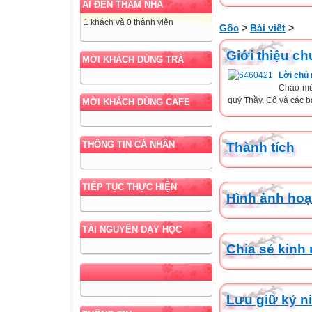
AI ĐẾN THĂM NHÀ
1 khách và 0 thành viên
Gốc
>
Bài viết
>
Giới thiệu c
MỜI KHÁCH DÙNG TRÀ
Lời chủ
Chào mừ
quý Thầy, Cô và các bạ
MỜI KHÁCH DÙNG CAFE
THÔNG TIN CÁ NHÂN
Thành tích
TIẾP TỤC THỰC HIỆN
Hình ảnh hoạ
TÀI NGUYÊN DẠY HỌC
Chia sẻ kinh
Lưu giữ kỷ n