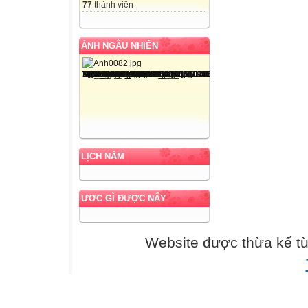
77
thành viên
ẢNH NGẪU NHIÊN
LỊCH NĂM
ƯƠC GÌ ĐƯỢC NẤY
Website được thừa kế t