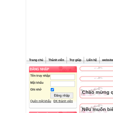
Trang chủ
Thành viên
Trợ giúp
Liên hệ
websit
ĐĂNG NHẬP
Tên truy nhập
Mật khẩu
Ghi nhớ
Chào mừng qu
Quên mật khẩu
ĐK thành viên
Nếu muốn biết