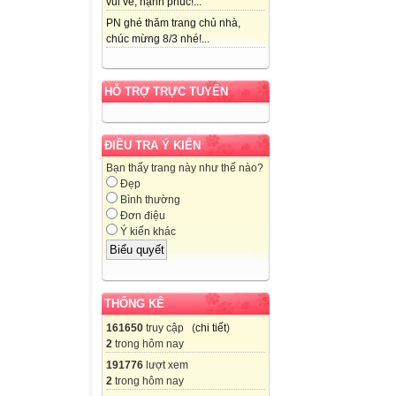
vui vẻ, hạnh phúc!...
PN ghé thăm trang chủ nhà,
chúc mừng 8/3 nhé!...
HỖ TRỢ TRỰC TUYẾN
ĐIỀU TRA Ý KIẾN
Bạn thấy trang này như thế nào?
Đẹp
Bình thường
Đơn điệu
Ý kiến khác
THỐNG KÊ
161650
truy cập (
chi tiết
)
2
trong hôm nay
191776
lượt xem
2
trong hôm nay