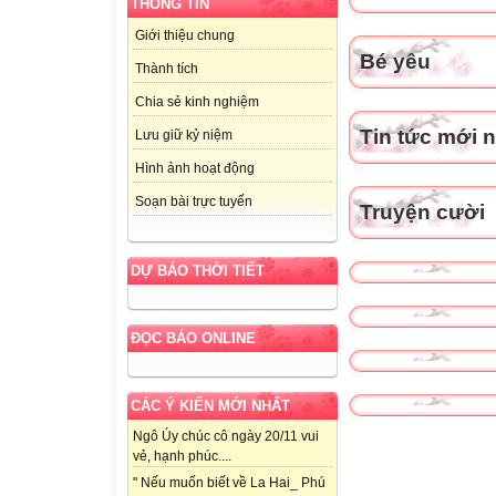
THÔNG TIN
Giới thiệu chung
Bé yêu
Thành tích
Chia sẻ kinh nghiệm
Tin tức mới 
Lưu giữ kỷ niệm
Hình ảnh hoạt động
Soạn bài trực tuyến
Truyện cười
DỰ BÁO THỜI TIẾT
ĐỌC BÁO ONLINE
CÁC Ý KIẾN MỚI NHẤT
Ngô Úy chúc cô ngày 20/11 vui
vẻ, hạnh phúc....
" Nếu muốn biết về La Hai_ Phú