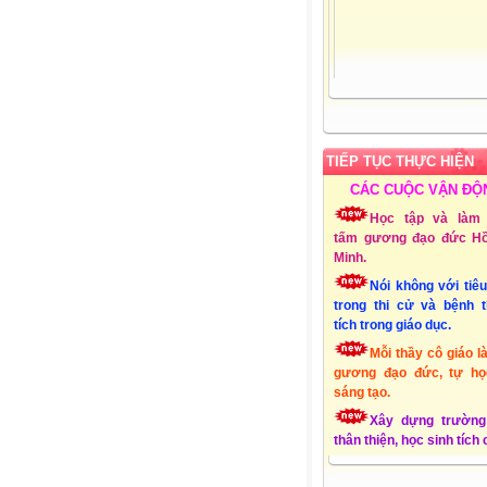
Admin:
Mai Thị Thu
Giới tính:
Nữ
Sinh nhật:
25-03-19
Đơn vị CT:
Trường 
học Xuân Quang 3 – Đ
Xuân - Phú Yên
TIẾP TỤC THỰC HIỆN
Chuyên môn:
Lớp 1
CÁC CUỘC VẬN ĐỘ
Địa chỉ:
Xuân Quang
Đồng Xuân - Phú Yên
Học tập và làm 
Liên hệ Email:
tấm gương đạo đức Hồ
mttthuy.th.xquang3.dx
Minh.
ĐT:
01232856494
Nói không với tiê
Lập Website:
15/10
trong thi cử và bệnh 
tích trong giáo dục.
Mỗi thầy cô giáo l
gương đạo đức, tự họ
sáng tạo.
Xây dựng trường
thân thiện, học sinh tích