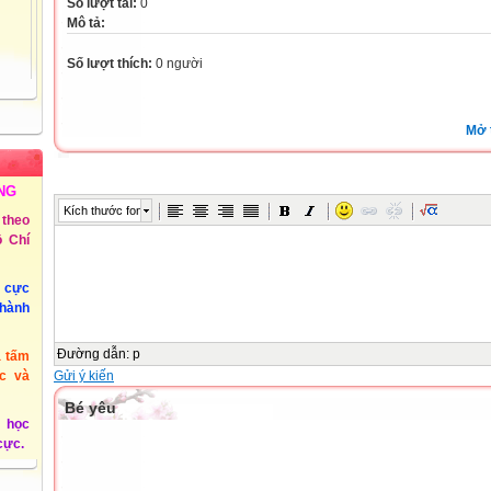
Số lượt tải:
0
Mô tả:
 Thủy
Số lượt thích:
0 người
72
Tiểu
Mở 
ồng
NG
 3 -
Kích thước font
theo
 Chí
@phuyen.edu.vn.
u cực
/2011
thành
Đường dẫn
:
p
à tấm
Gửi ý kiến
c và
Bé yêu
 học
 cực.