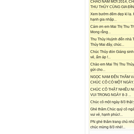
CHÀO NĂM MỚI 2014, C
THU THỦY CÙNG GIA ĐÌNH
Xem bướm đêm đẹp kì lạ.
hạnh gia nhập...
Cám ơn em Mai Thị Thu Th
Mong rằng...
Thu Thủy Huỳnh đến nhà 
Thủy Mai đây, chúc...
Chúc Thủy đón Giáng sinh
vẻ, ấm áp !...
Chào em Mai Thị Thu Thủy
gửi cho...
NGỌC NAM ĐẾN THĂM V
CHÚC CÔ CÓ MỘT NGÀY..
CHÚC CÔ THẬT NHIỀU N
VUI TRONG NGÀY 8-3 ...
Chúc cô một ngày 8/3 thật ý
Ghé thăm.Chúc quý cô ngà
vui vẻ, hạnh phúc!...
PN ghé thăm trang chủ nh
chúc mừng 8/3 nhé!...