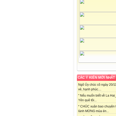
CÁC Ý KIẾN MỚI NHẤT
Ngô Úy chúc cô ngày 20/11
vẻ, hạnh phúc....
" Nếu muốn biết về La Hai
Yên quê tôi...
* CHÚC xuân bao chuyện t
lành MỪNG mùa én...