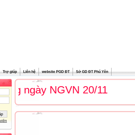
Trợ giúp
Liên hệ
website PGD ĐT
Sở GD ĐT Phú Yên
g ngày NGVN 20/11
viên