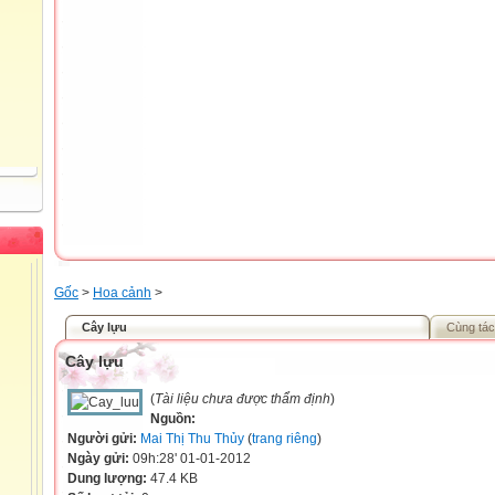
Gốc
>
Hoa cảnh
>
Cây lựu
Cùng tác
Cây lựu
(
Tài liệu chưa được thẩm định
)
Nguồn:
Người gửi:
Mai Thị Thu Thủy
(
trang riêng
)
Ngày gửi:
09h:28' 01-01-2012
Dung lượng:
47.4 KB