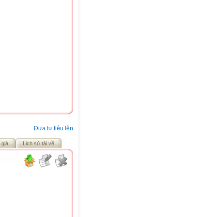
Đưa tư liệu lên
 giả
Lịch sử tải về