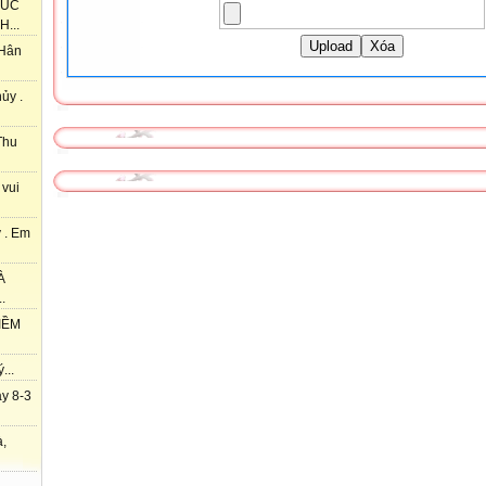
HÚC
...
Upload
Xóa
 Hân
ủy .
Thu
 vui
 . Em
À
.
IỀM
...
y 8-3
à,