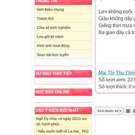
THÔNG TIN
Giới thiệu chung
Lợn không nuôi,
Giầu không dây 
Thành tích
Giếng thơi mưa 
Chia sẻ kinh nghiệm
Ba gian đầy cả b
Lưu giữ kỷ niệm
Nguyễ
Hình ảnh hoạt động
Soạn bài trực tuyến
Mai Thị Thu Thủ
DỰ BÁO THỜI TIẾT
Số lượt xem: 22
Số lượt thích: 0
ĐỌC BÁO ONLINE
CÁC Ý KIẾN MỚI NHẤT
Kích thước font
Ngô Úy chúc cô ngày 20/11 vui
vẻ, hạnh phúc....
" Nếu muốn biết về La Hai_ Phú