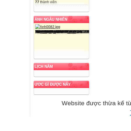
77
thành viên
ẢNH NGẪU NHIÊN
LỊCH NĂM
ƯƠC GÌ ĐƯỢC NẤY
Website được thừa kế t