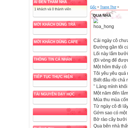
AI ĐẾN THĂM NHÀ
Gốc
>
Trang Thơ
>
1 khách và 0 thành viên
QUA NHÀ
MỜI KHÁCH DÙNG TRÀ
Cái ngày cô chư
MỜI KHÁCH DÙNG CAFE
Đường gần tôi cứ
Lối này lắm bưởi 
THÔNG TIN CÁ NHÂN
(Đi vòng để được
Một hôm thấy cô
Tôi yêu yêu quá
TIẾP TỤC THỰC HIỆN
Biết đâu rồi chả 
" Làng mình khối
Một năm đến lắm
TÀI NGUYÊN DẠY HỌC
Mùa thu mùa cố
Từ ngày cô đi lấ
Gớm sao có một
Bờ rào cây bưởi
Qua bên nhà thấy