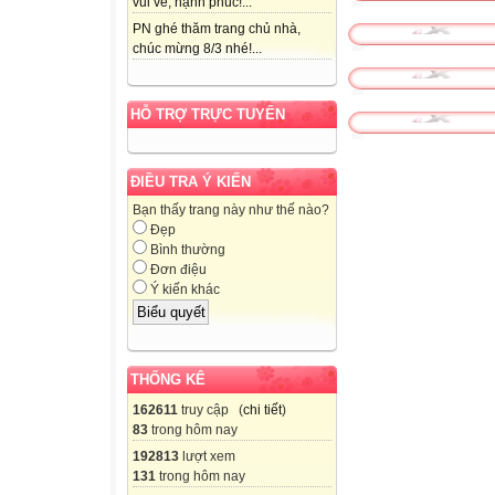
vui vẻ, hạnh phúc!...
PN ghé thăm trang chủ nhà,
chúc mừng 8/3 nhé!...
HỖ TRỢ TRỰC TUYẾN
ĐIỀU TRA Ý KIẾN
Bạn thấy trang này như thế nào?
Đẹp
Bình thường
Đơn điệu
Ý kiến khác
THỐNG KÊ
162611
truy cập (
chi tiết
)
83
trong hôm nay
192813
lượt xem
131
trong hôm nay