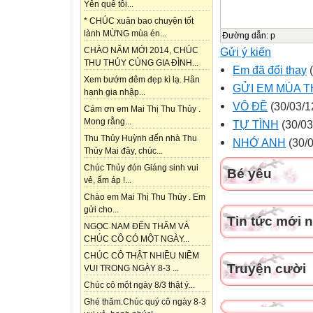
Yên quê tôi...
* CHÚC xuân bao chuyện tốt
lành MỪNG mùa én...
Đường dẫn
:
p
Gửi ý kiến
CHÀO NĂM MỚI 2014, CHÚC
THU THỦY CÙNG GIA ĐÌNH...
Em đã đổi thay
(
Xem bướm đêm đẹp kì lạ. Hân
GỬI EM MÙA T
hạnh gia nhập...
VÔ ĐỀ
(30/03/1
Cám ơn em Mai Thị Thu Thủy .
Mong rằng...
TỰ TÌNH
(30/03
Thu Thủy Huỳnh đến nhà Thu
NHỚ ANH
(30/0
Thủy Mai đây, chúc...
Chúc Thủy đón Giáng sinh vui
Bé yêu
vẻ, ấm áp !...
Chào em Mai Thị Thu Thủy . Em
gửi cho...
Tin tức mới 
NGỌC NAM ĐẾN THĂM VÀ
CHÚC CÔ CÓ MỘT NGÀY...
CHÚC CÔ THẬT NHIỀU NIỀM
Truyện cười
VUI TRONG NGÀY 8-3 ...
Chúc cô một ngày 8/3 thật ý...
Ghé thăm.Chúc quý cô ngày 8-3