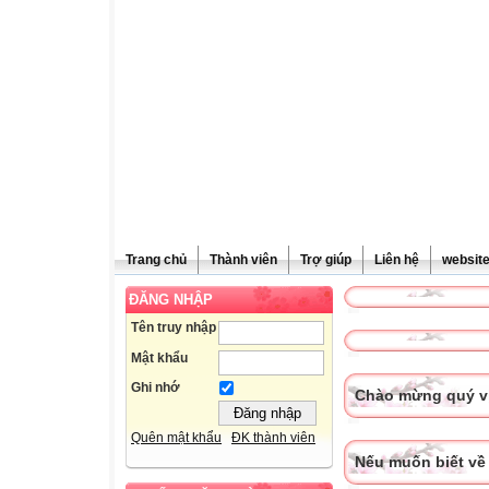
Trang chủ
Thành viên
Trợ giúp
Liên hệ
websit
ĐĂNG NHẬP
Tên truy nhập
Mật khẩu
Ghi nhớ
Chào mừng quý vị
Quên mật khẩu
ĐK thành viên
Nếu muốn biết về 