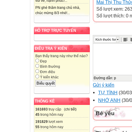
vui vẻ, hạnh phúc!...
Mai Thị Thu Thủ
PN ghé thăm trang chủ nhà,
Số lượt xem: 26
chúc mừng 8/3 nhé!...
Số lượt thích: 0
HỖ TRỢ TRỰC TUYẾN
Kích thước font
ĐIỀU TRA Ý KIẾN
Bạn thấy trang này như thế nào?
Đẹp
Bình thường
Đơn điệu
Ý kiến khác
Đường dẫn
:
p
Gửi ý kiến
TỰ TÌNH
(30/03
NHỚ ANH
(30/0
THỐNG KÊ
161693
truy cập (
chi tiết
)
Bé yêu
45
trong hôm nay
191829
lượt xem
55
trong hôm nay