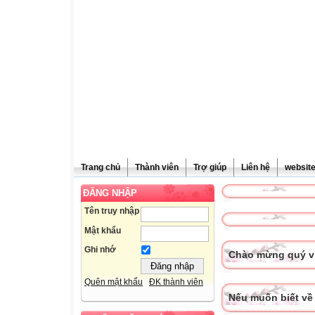
Trang chủ
Thành viên
Trợ giúp
Liên hệ
websit
ĐĂNG NHẬP
Tên truy nhập
Mật khẩu
Ghi nhớ
Chào mừng quý vị
Quên mật khẩu
ĐK thành viên
Nếu muốn biết về 