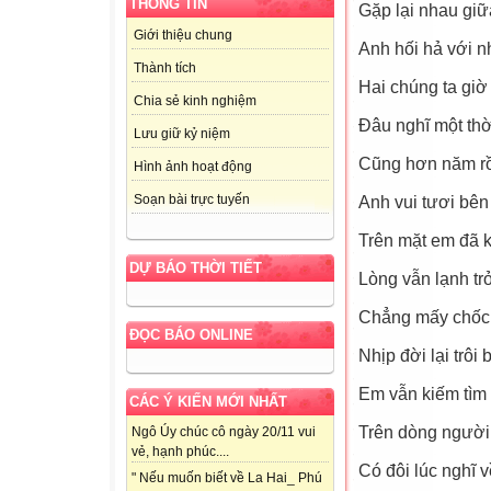
THÔNG TIN
Gặp lại nhau giữ
Giới thiệu chung
Anh hối hả với nh
Thành tích
Hai chúng ta giờ 
Chia sẻ kinh nghiệm
Đâu nghĩ một th
Lưu giữ kỷ niệm
Cũng hơn năm rồ
Hình ảnh hoạt động
Soạn bài trực tuyến
Anh vui tươi bê
Trên mặt em đã 
DỰ BÁO THỜI TIẾT
Lòng vẫn lạnh tr
Chẳng mấy chốc 
ĐỌC BÁO ONLINE
Nhịp đời lại trôi
Em vẫn kiếm tìm 
CÁC Ý KIẾN MỚI NHẤT
Trên dòng người
Ngô Úy chúc cô ngày 20/11 vui
vẻ, hạnh phúc....
Có đôi lúc nghĩ 
" Nếu muốn biết về La Hai_ Phú