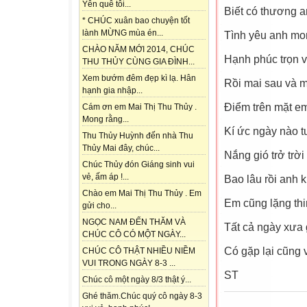
Yên quê tôi...
Biết có thương 
* CHÚC xuân bao chuyện tốt
lành MỪNG mùa én...
Tình yêu anh mon
CHÀO NĂM MỚI 2014, CHÚC
Hạnh phúc trọn v
THU THỦY CÙNG GIA ĐÌNH...
Xem bướm đêm đẹp kì lạ. Hân
Rồi mai sau và m
hạnh gia nhập...
Điểm trên mặt e
Cám ơn em Mai Thị Thu Thủy .
Mong rằng...
Kí ức ngày nào 
Thu Thủy Huỳnh đến nhà Thu
Thủy Mai đây, chúc...
Nắng gió trở trời 
Chúc Thủy đón Giáng sinh vui
vẻ, ấm áp !...
Bao lâu rồi anh 
Chào em Mai Thị Thu Thủy . Em
Em cũng lặng th
gửi cho...
NGỌC NAM ĐẾN THĂM VÀ
Tất cả ngày xưa 
CHÚC CÔ CÓ MỘT NGÀY...
Có gặp lại cũng 
CHÚC CÔ THẬT NHIỀU NIỀM
VUI TRONG NGÀY 8-3 ...
ST
Chúc cô một ngày 8/3 thật ý...
Ghé thăm.Chúc quý cô ngày 8-3