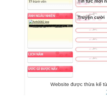
Tin tức mới 
77
thành viên
ẢNH NGẪU NHIÊN
Truyện cười
LỊCH NĂM
ƯƠC GÌ ĐƯỢC NẤY
Website được thừa kế t