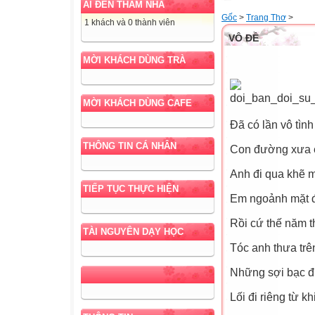
AI ĐẾN THĂM NHÀ
Gốc
>
Trang Thơ
>
1 khách và 0 thành viên
VÔ ĐỀ
MỜI KHÁCH DÙNG TRÀ
MỜI KHÁCH DÙNG CAFE
Đã có lần vô tình
THÔNG TIN CÁ NHÂN
Con đường xưa 
Anh đi qua khẽ m
TIẾP TỤC THỰC HIỆN
Em ngoảnh mặt để
Rồi cứ thế năm t
TÀI NGUYÊN DẠY HỌC
Tóc anh thưa trên
Những sợi bạc đ
Lối đi riêng từ kh