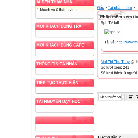
AI ĐẾN THĂM NHÀ
Gốc
>
Tải phần mềm
>
1 khách và 0 thành viên
Phần mềm xem tivi
Spb TV full
MỜI KHÁCH DÙNG TRÀ
Tải về:
http://www.
MỜI KHÁCH DÙNG CAFE
Mai Thị Thu Thủy
@ 19
THÔNG TIN CÁ NHÂN
Số lượt xem: 241
Số lượt thích: 0 người
TIẾP TỤC THỰC HIỆN
Kích thước font
TÀI NGUYÊN DẠY HỌC
Đường dẫn
:
p