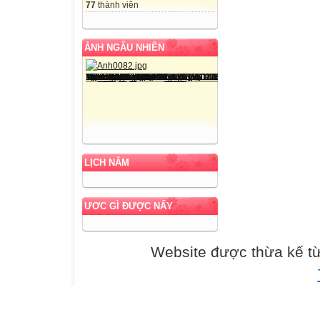
77
thành viên
ẢNH NGẪU NHIÊN
LỊCH NĂM
ƯƠC GÌ ĐƯỢC NẤY
Website được thừa kế t