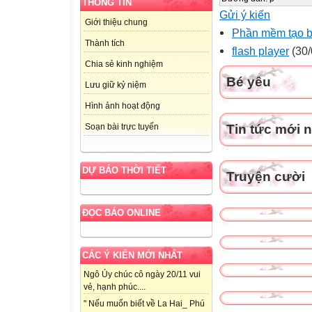
THÔNG TIN
Gửi ý kiến
Giới thiệu chung
Phần mềm tạo 
Thành tích
flash player
(30/
Chia sẻ kinh nghiệm
Bé yêu
Lưu giữ kỷ niệm
Hình ảnh hoạt động
Tin tức mới 
Soạn bài trực tuyến
DỰ BÁO THỜI TIẾT
Truyện cười
ĐỌC BÁO ONLINE
CÁC Ý KIẾN MỚI NHẤT
Ngô Úy chúc cô ngày 20/11 vui
vẻ, hạnh phúc....
" Nếu muốn biết về La Hai_ Phú