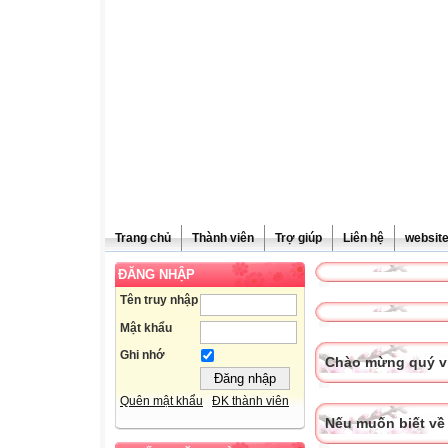
Trang chủ
Thành viên
Trợ giúp
Liên hệ
websit
ĐĂNG NHẬP
Tên truy nhập
Mật khẩu
Ghi nhớ
Chào mừng quý vị
Quên mật khẩu
ĐK thành viên
Nếu muốn biết về 