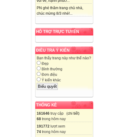
vui vẻ, hạnh phúc!...
PN ghé thăm trang chủ nhà,
chúc mừng 8/3 nhé!...
HỖ TRỢ TRỰC TUYẾN
ĐIỀU TRA Ý KIẾN
Bạn thấy trang này như thế nào?
Đẹp
Bình thường
Đơn điệu
Ý kiến khác
THỐNG KÊ
161646
truy cập (
chi tiết
)
68
trong hôm nay
191772
lượt xem
74
trong hôm nay