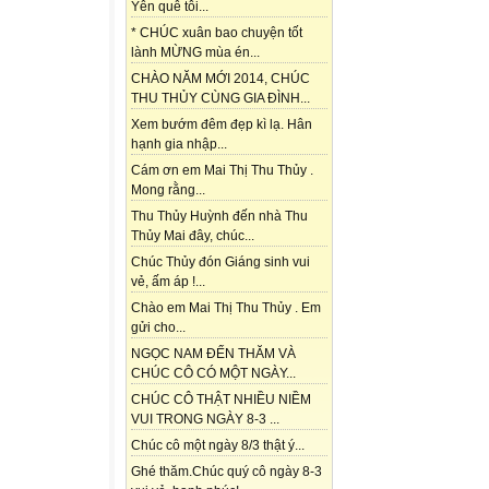
Yên quê tôi...
* CHÚC xuân bao chuyện tốt
lành MỪNG mùa én...
CHÀO NĂM MỚI 2014, CHÚC
THU THỦY CÙNG GIA ĐÌNH...
Xem bướm đêm đẹp kì lạ. Hân
hạnh gia nhập...
Cám ơn em Mai Thị Thu Thủy .
Mong rằng...
Thu Thủy Huỳnh đến nhà Thu
Thủy Mai đây, chúc...
Chúc Thủy đón Giáng sinh vui
vẻ, ấm áp !...
Chào em Mai Thị Thu Thủy . Em
gửi cho...
NGỌC NAM ĐẾN THĂM VÀ
CHÚC CÔ CÓ MỘT NGÀY...
CHÚC CÔ THẬT NHIỀU NIỀM
VUI TRONG NGÀY 8-3 ...
Chúc cô một ngày 8/3 thật ý...
Ghé thăm.Chúc quý cô ngày 8-3