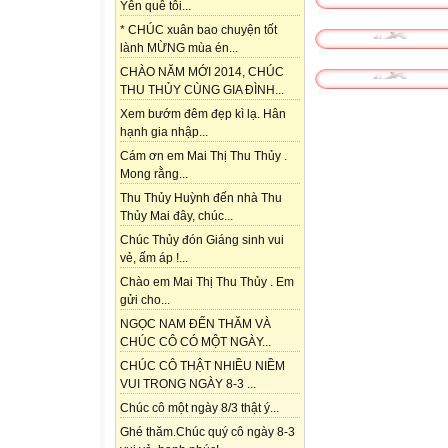
Yên quê tôi...
* CHÚC xuân bao chuyện tốt
lành MỪNG mùa én...
CHÀO NĂM MỚI 2014, CHÚC
THU THỦY CÙNG GIA ĐÌNH...
Xem bướm đêm đẹp kì lạ. Hân
hạnh gia nhập...
Cám ơn em Mai Thị Thu Thủy .
Mong rằng...
Thu Thủy Huỳnh đến nhà Thu
Thủy Mai đây, chúc...
Chúc Thủy đón Giáng sinh vui
vẻ, ấm áp !...
Chào em Mai Thị Thu Thủy . Em
gửi cho...
NGỌC NAM ĐẾN THĂM VÀ
CHÚC CÔ CÓ MỘT NGÀY...
CHÚC CÔ THẬT NHIỀU NIỀM
VUI TRONG NGÀY 8-3 ...
Chúc cô một ngày 8/3 thật ý...
Ghé thăm.Chúc quý cô ngày 8-3