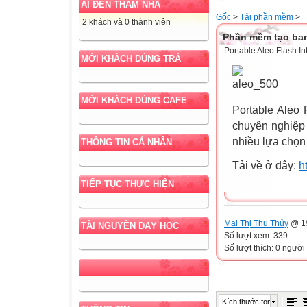
AI ĐẾN THĂM NHÀ
Gốc
>
Tải phần mềm
>
2 khách và 0 thành viên
Phần mềm tạo ba
Portable Aleo Flash I
MỜI KHÁCH DÙNG TRÀ
MỜI KHÁCH DÙNG CAFE
Portable Aleo 
chuyên nghiệp vơ
nhiều lựa chọn 
THÔNG TIN CÁ NHÂN
Tải về ở đây:
h
TIẾP TỤC THỰC HIỆN
Mai Thị Thu Thủy
@ 19
TÀI NGUYÊN DẠY HỌC
Số lượt xem: 339
Số lượt thích: 0 người
Kích thước font