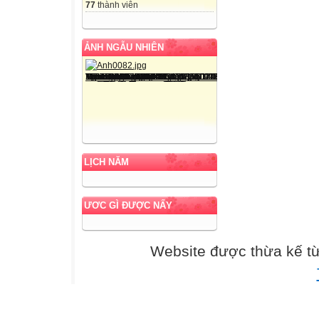
77
thành viên
ẢNH NGẪU NHIÊN
LỊCH NĂM
ƯƠC GÌ ĐƯỢC NẤY
Website được thừa kế t