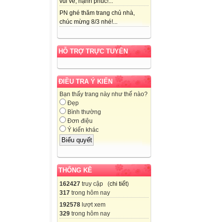
vui vẻ, hạnh phúc!...
PN ghé thăm trang chủ nhà,
chúc mừng 8/3 nhé!...
HỖ TRỢ TRỰC TUYẾN
ĐIỀU TRA Ý KIẾN
Bạn thấy trang này như thế nào?
Đẹp
Bình thường
Đơn điệu
Ý kiến khác
THỐNG KÊ
162427
truy cập (
chi tiết
)
317
trong hôm nay
192578
lượt xem
329
trong hôm nay