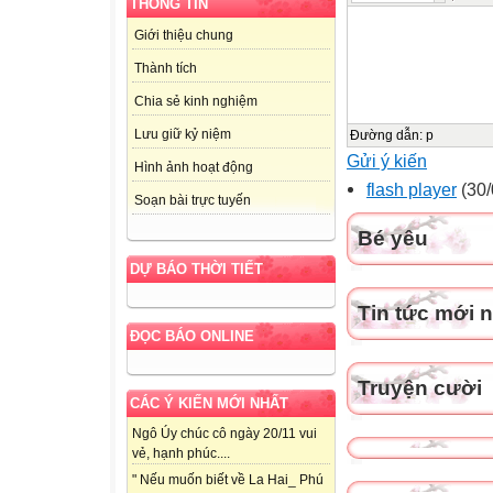
THÔNG TIN
Giới thiệu chung
Thành tích
Chia sẻ kinh nghiệm
Lưu giữ kỷ niệm
Đường dẫn
:
p
Gửi ý kiến
Hình ảnh hoạt động
flash player
(30/
Soạn bài trực tuyến
Bé yêu
DỰ BÁO THỜI TIẾT
Tin tức mới 
ĐỌC BÁO ONLINE
Truyện cười
CÁC Ý KIẾN MỚI NHẤT
Ngô Úy chúc cô ngày 20/11 vui
vẻ, hạnh phúc....
" Nếu muốn biết về La Hai_ Phú