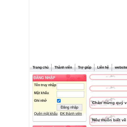
Trang chủ
Thành viên
Trợ giúp
Liên hệ
websit
ĐĂNG NHẬP
Tên truy nhập
Mật khẩu
Ghi nhớ
Chào mừng quý vị
Quên mật khẩu
ĐK thành viên
Nếu muốn biết về 