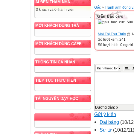
AI ĐẾN THĂM NHÀ
Gốc
>
Tranh ảnh đông v
3 khách và 0 thành viên
Gấu bắc cực
MỜI KHÁCH DÙNG TRÀ
Mai Thị Thu Thủy
@ 14
Số lượt xem: 241
MỜI KHÁCH DÙNG CAFE
Số lượt thích: 0 người
THÔNG TIN CÁ NHÂN
Kích thước font
TIẾP TỤC THỰC HIỆN
TÀI NGUYÊN DẠY HỌC
Đường dẫn
:
p
Gửi ý kiến
Đại bàng
(10/12
Sư tử
(10/12/11