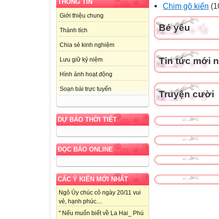
THÔNG TIN
Chim gõ kiến
(1
Giới thiệu chung
Bé yêu
Thành tích
Chia sẻ kinh nghiệm
Tin tức mới 
Lưu giữ kỷ niệm
Hình ảnh hoạt động
Soạn bài trực tuyến
Truyện cười
DỰ BÁO THỜI TIẾT
ĐỌC BÁO ONLINE
CÁC Ý KIẾN MỚI NHẤT
Ngô Úy chúc cô ngày 20/11 vui
vẻ, hạnh phúc....
" Nếu muốn biết về La Hai_ Phú