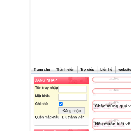
Trang chủ
Thành viên
Trợ giúp
Liên hệ
websit
ĐĂNG NHẬP
Tên truy nhập
Mật khẩu
Ghi nhớ
Chào mừng quý vị
Quên mật khẩu
ĐK thành viên
Nếu muốn biết về 