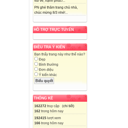
vui vẻ, hạnh phúc!...
PN ghé thăm trang chủ nhà,
chúc mừng 8/3 nhé!...
HỖ TRỢ TRỰC TUYẾN
ĐIỀU TRA Ý KIẾN
Bạn thấy trang này như thế nào?
Đẹp
Bình thường
Đơn điệu
Ý kiến khác
THỐNG KÊ
162272
truy cập (
chi tiết
)
162
trong hôm nay
192415
lượt xem
166
trong hôm nay