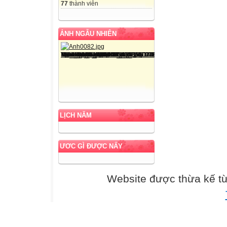
77
thành viên
ẢNH NGẪU NHIÊN
LỊCH NĂM
ƯƠC GÌ ĐƯỢC NẤY
Website được thừa kế t