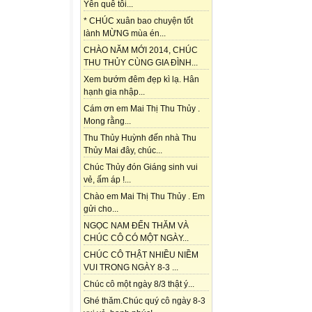
Yên quê tôi...
* CHÚC xuân bao chuyện tốt
lành MỪNG mùa én...
CHÀO NĂM MỚI 2014, CHÚC
THU THỦY CÙNG GIA ĐÌNH...
Xem bướm đêm đẹp kì lạ. Hân
hạnh gia nhập...
Cám ơn em Mai Thị Thu Thủy .
Mong rằng...
Thu Thủy Huỳnh đến nhà Thu
Thủy Mai đây, chúc...
Chúc Thủy đón Giáng sinh vui
vẻ, ấm áp !...
Chào em Mai Thị Thu Thủy . Em
gửi cho...
NGỌC NAM ĐẾN THĂM VÀ
CHÚC CÔ CÓ MỘT NGÀY...
CHÚC CÔ THẬT NHIỀU NIỀM
VUI TRONG NGÀY 8-3 ...
Chúc cô một ngày 8/3 thật ý...
Ghé thăm.Chúc quý cô ngày 8-3