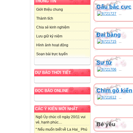
THÔNG TIN
Gấu bắc cực
Giới thiệu chung
...
Thành tích
Chia sẻ kinh nghiệm
Đại bàng
Lưu giữ kỷ niệm
...
Hình ảnh hoạt động
Soạn bài trực tuyến
Sư tử
...
DỰ BÁO THỜI TIẾT
Chim gõ kiến
ĐỌC BÁO ONLINE
...
CÁC Ý KIẾN MỚI NHẤT
Ngô Úy chúc cô ngày 20/11 vui
vẻ, hạnh phúc....
Bé yêu
" Nếu muốn biết về La Hai_ Phú