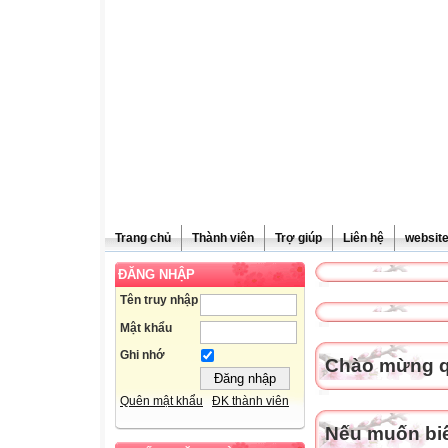
Trang chủ
Thành viên
Trợ giúp
Liên hệ
websit
ĐĂNG NHẬP
Tên truy nhập
Mật khẩu
Ghi nhớ
Chào mừng qu
Quên mật khẩu
ĐK thành viên
Nếu muốn biết