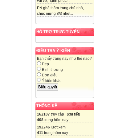
vui vẻ, hạnh phúc!...
PN ghé thăm trang chủ nhà,
chúc mừng 8/3 nhé!...
HỖ TRỢ TRỰC TUYẾN
ĐIỀU TRA Ý KIẾN
Bạn thấy trang này như thế nào?
Đẹp
Bình thường
Đơn điệu
Ý kiến khác
THỐNG KÊ
162107
truy cập (
chi tiết
)
408
trong hôm nay
192246
lượt xem
411
trong hôm nay