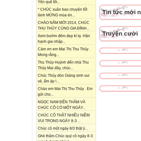
Yên quê tôi...
* CHÚC xuân bao chuyện tốt
Tin tức mới 
lành MỪNG mùa én...
CHÀO NĂM MỚI 2014, CHÚC
THU THỦY CÙNG GIA ĐÌNH...
Truyện cười
Xem bướm đêm đẹp kì lạ. Hân
hạnh gia nhập...
Cám ơn em Mai Thị Thu Thủy .
Mong rằng...
Thu Thủy Huỳnh đến nhà Thu
Thủy Mai đây, chúc...
Chúc Thủy đón Giáng sinh vui
vẻ, ấm áp !...
Chào em Mai Thị Thu Thủy . Em
gửi cho...
NGỌC NAM ĐẾN THĂM VÀ
CHÚC CÔ CÓ MỘT NGÀY...
CHÚC CÔ THẬT NHIỀU NIỀM
VUI TRONG NGÀY 8-3 ...
Chúc cô một ngày 8/3 thật ý...
Ghé thăm.Chúc quý cô ngày 8-3