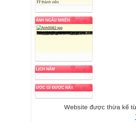
77
thành viên
ẢNH NGẪU NHIÊN
LỊCH NĂM
ƯƠC GÌ ĐƯỢC NẤY
Website được thừa kế t