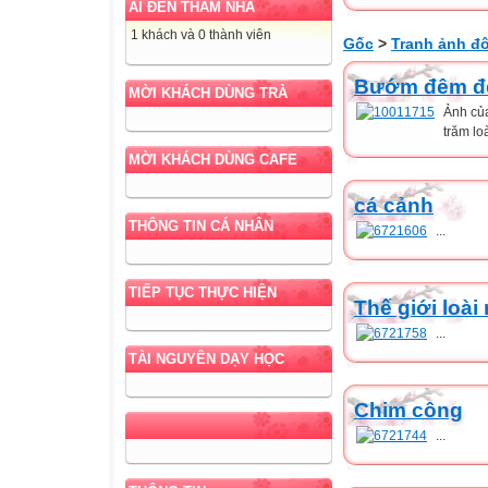
AI ĐẾN THĂM NHÀ
1 khách và 0 thành viên
Gốc
>
Tranh ảnh đ
Bướm đêm đẹ
MỜI KHÁCH DÙNG TRÀ
Ảnh củ
trăm l
MỜI KHÁCH DÙNG CAFE
cá cảnh
THÔNG TIN CÁ NHÂN
...
TIẾP TỤC THỰC HIỆN
Thế giới loài 
...
TÀI NGUYÊN DẠY HỌC
Chim công
...