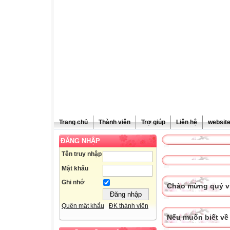
Trang chủ
Thành viên
Trợ giúp
Liên hệ
websit
ĐĂNG NHẬP
Tên truy nhập
Mật khẩu
Ghi nhớ
Chào mừng quý vị
Quên mật khẩu
ĐK thành viên
Nếu muốn biết về 