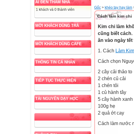
AI ĐẾN THĂM NHÀ
Gốc
>
khéo tay hay làm
1 khách và 0 thành viên
Cách làm kim chi
MỜI KHÁCH DÙNG TRÀ
Kim chi làm kh
cũng biết cách
ăn vào ngày tết t
MỜI KHÁCH DÙNG CAFE
1. Cách
Làm Kim 
Cách chọn Nguyên
THÔNG TIN CÁ NHÂN
2 cây cải thảo to
2 chén củ cải
TIẾP TỤC THỰC HIỆN
1 chén tỏi
1 củ hành tây
TÀI NGUYÊN DẠY HỌC
5 cây hành xanh 
100g hẹ
2 quả ớt cay
Cách làm nước m