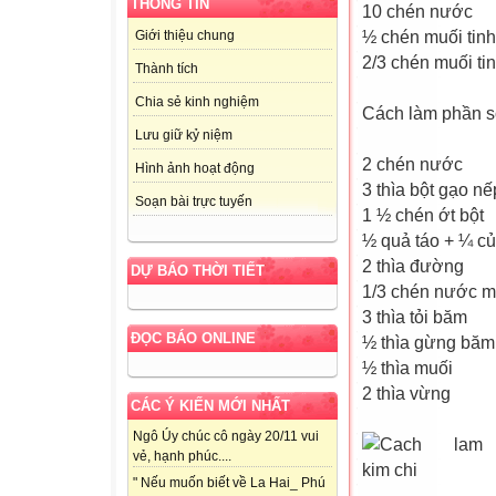
THÔNG TIN
10 chén nước
½ chén muối tin
Giới thiệu chung
2/3 chén muối tin
Thành tích
Chia sẻ kinh nghiệm
Cách làm phần s
Lưu giữ kỷ niệm
2 chén nước
Hình ảnh hoạt động
3 thìa bột gạo nế
Soạn bài trực tuyến
1 ½ chén ớt bột
½ quả táo + ¼ củ
2 thìa đường
DỰ BÁO THỜI TIẾT
1/3 chén nước 
3 thìa tỏi băm
ĐỌC BÁO ONLINE
½ thìa gừng băm
½ thìa muối
2 thìa vừng
CÁC Ý KIẾN MỚI NHẤT
Ngô Úy chúc cô ngày 20/11 vui
vẻ, hạnh phúc....
" Nếu muốn biết về La Hai_ Phú