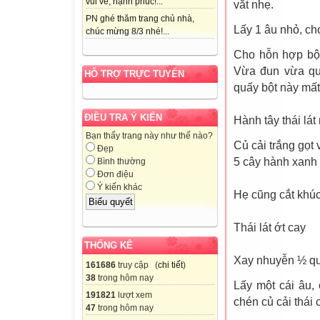
vui vẻ, hạnh phúc!...
vắt nhẹ.
PN ghé thăm trang chủ nhà,
Lấy 1 âu nhỏ, ch
chúc mừng 8/3 nhé!...
Cho hỗn hợp bột
Vừa đun vừa quấ
HỖ TRỢ TRỰC TUYẾN
quấy bột này mất
ĐIỀU TRA Ý KIẾN
Hành tây thái lá
Bạn thấy trang này như thế nào?
Củ cải trắng gọt 
Đẹp
5 cây hành xanh 
Bình thường
Đơn điệu
Ý kiến khác
Hẹ cũng cắt khú
Thái lát ớt cay
THỐNG KÊ
Xay nhuyễn ½ qu
161686
truy cập (
chi tiết
)
38
trong hôm nay
Lấy một cái âu,
191821
lượt xem
chén củ cải thái 
47
trong hôm nay