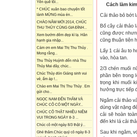
Yên quê tôi...
Cách làm kim
* CHÚC xuân bao chuyện tốt
Cải thảo bỏ bớt l
lành MỪNG mùa én...
CHÀO NĂM MỚI 2014, CHÚC
Bổ cây cải thảo 
THU THỦY CÙNG GIA ĐÌNH...
cũng được nhưng
Xem bướm đêm đẹp kì lạ. Hân
cũng thuận tiện 
hạnh gia nhập...
Cám ơn em Mai Thị Thu Thủy .
Lấy 1 cái âu to
Mong rằng...
vào, hòa tan.
Thu Thủy Huỳnh đến nhà Thu
Thủy Mai đây, chúc...
2/3 chén muối nữ
Chúc Thủy đón Giáng sinh vui
phần bên trong l
vẻ, ấm áp !...
trọng khi muối 
Chào em Mai Thị Thu Thủy . Em
hưởng trực tiếp 
gửi cho...
NGỌC NAM ĐẾN THĂM VÀ
Ngâm cải thảo v
CHÚC CÔ CÓ MỘT NGÀY...
dùng vật nặng đè 
CHÚC CÔ THẬT NHIỀU NIỀM
cải sẽ hoàn toà
VUI TRONG NGÀY 8-3 ...
đến khi lá cải t
Chúc cô một ngày 8/3 thật ý...
Sau khi ngâm, vớ
Ghé thăm.Chúc quý cô ngày 8-3