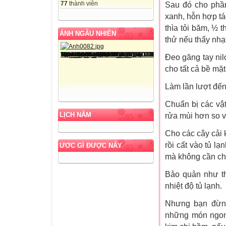
77
thành viên
Sau đó cho phần 
xanh, hỗn hợp t
thìa tỏi băm, ½ 
ẢNH NGẪU NHIÊN
thử nếu thấy nhạ
Đeo găng tay nil
cho tất cả bề mặ
Làm lần lượt đến 
Chuẩn bị các vật
LỊCH NĂM
rửa mùi hơn so 
Cho các cây cải 
rồi cất vào tủ l
ƯƠC GÌ ĐƯỢC NẤY
mà không cần ch
Bảo quản như th
nhiệt độ tủ lạnh.
Nhưng bạn đừng
những món ngon 