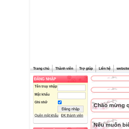
Trang chủ
Thành viên
Trợ giúp
Liên hệ
websit
ĐĂNG NHẬP
Tên truy nhập
Mật khẩu
Ghi nhớ
Chào mừng qu
Quên mật khẩu
ĐK thành viên
Nếu muốn biết