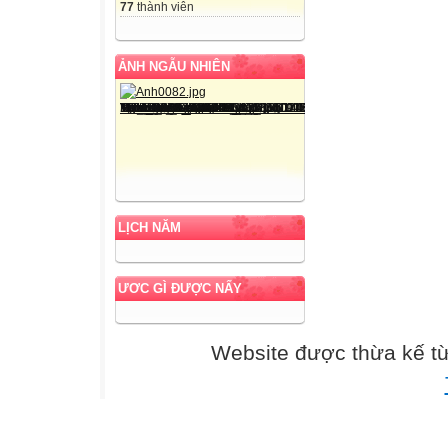
77
thành viên
ẢNH NGẪU NHIÊN
LỊCH NĂM
ƯƠC GÌ ĐƯỢC NẤY
Website được thừa kế t