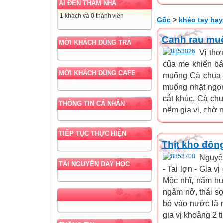
AI ĐẾN THĂM NHÀ
1 khách và 0 thành viên
Gốc
>
khéo tay hay
Canh rau mu
MỜI KHÁCH DÙNG TRÀ
Vị thơ
của me khiến bá
MỜI KHÁCH DÙNG CAFE
muống Cà chua 
muống nhặt ngọn
cắt khúc. Cà ch
THÔNG TIN CÁ NHÂN
nếm gia vị, chờ n
TIẾP TỤC THỰC HIỆN
Thịt kho đôn
Nguyên
TÀI NGUYÊN DẠY HỌC
- Tai lợn - Gia v
Mộc nhĩ, nấm hư
ngâm nở, thái sợi
bỏ vào nước lã n
gia vị khoảng 2 tiế