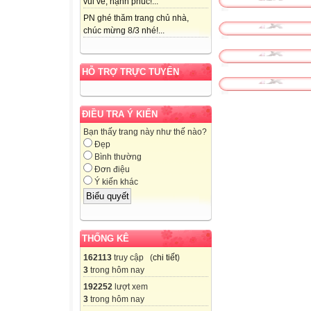
vui vẻ, hạnh phúc!...
PN ghé thăm trang chủ nhà,
chúc mừng 8/3 nhé!...
HỖ TRỢ TRỰC TUYẾN
ĐIỀU TRA Ý KIẾN
Bạn thấy trang này như thế nào?
Đẹp
Bình thường
Đơn điệu
Ý kiến khác
THỐNG KÊ
162113
truy cập (
chi tiết
)
3
trong hôm nay
192252
lượt xem
3
trong hôm nay