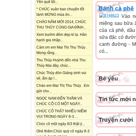
Yên quê tôi...
Bánh cà phê
* CHÚC xuân bao chuyện tốt
lành MỪNG mùa én...
Vào n
CHÀO NĂM MỚI 2014, CHÚC
miệng sau bữa ă
THU THỦY CÙNG GIA ĐÌNH...
của cà phê, dâu 
Xem bướm đêm đẹp kì lạ. Hân
sữa đặc có đường 
hạnh gia nhập...
canh đường - Mộ
Cám ơn em Mai Thị Thu Thủy .
có...
Mong rằng...
Thu Thủy Huỳnh đến nhà Thu
Thủy Mai đây, chúc...
Chúc Thủy đón Giáng sinh vui
Bé yêu
vẻ, ấm áp !...
Chào em Mai Thị Thu Thủy . Em
gửi cho...
Tin tức mới 
NGỌC NAM ĐẾN THĂM VÀ
CHÚC CÔ CÓ MỘT NGÀY...
CHÚC CÔ THẬT NHIỀU NIỀM
VUI TRONG NGÀY 8-3 ...
Truyện cười
Chúc cô một ngày 8/3 thật ý...
Ghé thăm.Chúc quý cô ngày 8-3