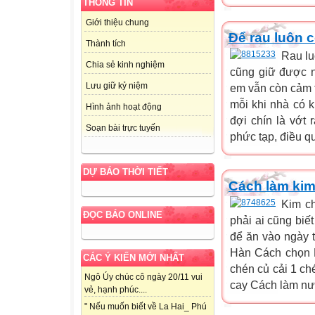
THÔNG TIN
Giới thiệu chung
Để rau luôn 
Thành tích
Rau lu
Chia sẻ kinh nghiệm
cũng giữ được n
Lưu giữ kỷ niệm
em vẫn còn cảm t
mỗi khi nhà có 
Hình ảnh hoạt động
đợi chín là vớt
Soạn bài trực tuyến
phức tạp, điều qu
DỰ BÁO THỜI TIẾT
Cách làm kim
Kim c
ĐỌC BÁO ONLINE
phải ai cũng bi
để ăn vào ngày t
Hàn Cách chọn N
CÁC Ý KIẾN MỚI NHẤT
chén củ cải 1 ch
Ngô Úy chúc cô ngày 20/11 vui
cay Cách làm nư
vẻ, hạnh phúc....
" Nếu muốn biết về La Hai_ Phú