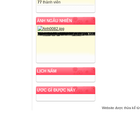
77
thành viên
ẢNH NGẪU NHIÊN
LỊCH NĂM
ƯƠC GÌ ĐƯỢC NẤY
Website được thừa kế t