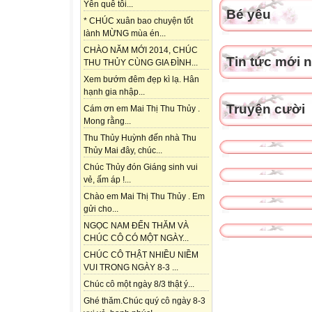
Yên quê tôi...
Bé yêu
* CHÚC xuân bao chuyện tốt
lành MỪNG mùa én...
CHÀO NĂM MỚI 2014, CHÚC
Tin tức mới 
THU THỦY CÙNG GIA ĐÌNH...
Xem bướm đêm đẹp kì lạ. Hân
hạnh gia nhập...
Truyện cười
Cám ơn em Mai Thị Thu Thủy .
Mong rằng...
Thu Thủy Huỳnh đến nhà Thu
Thủy Mai đây, chúc...
Chúc Thủy đón Giáng sinh vui
vẻ, ấm áp !...
Chào em Mai Thị Thu Thủy . Em
gửi cho...
NGỌC NAM ĐẾN THĂM VÀ
CHÚC CÔ CÓ MỘT NGÀY...
CHÚC CÔ THẬT NHIỀU NIỀM
VUI TRONG NGÀY 8-3 ...
Chúc cô một ngày 8/3 thật ý...
Ghé thăm.Chúc quý cô ngày 8-3