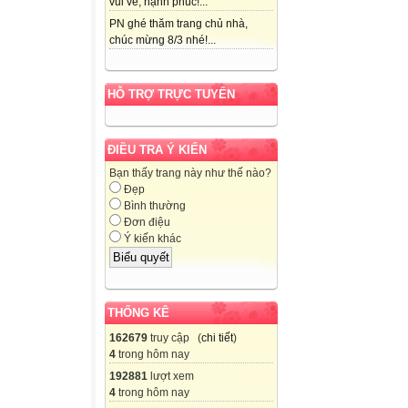
vui vẻ, hạnh phúc!...
PN ghé thăm trang chủ nhà,
chúc mừng 8/3 nhé!...
HỖ TRỢ TRỰC TUYẾN
ĐIỀU TRA Ý KIẾN
Bạn thấy trang này như thế nào?
Đẹp
Bình thường
Đơn điệu
Ý kiến khác
THỐNG KÊ
162679
truy cập (
chi tiết
)
4
trong hôm nay
192881
lượt xem
4
trong hôm nay