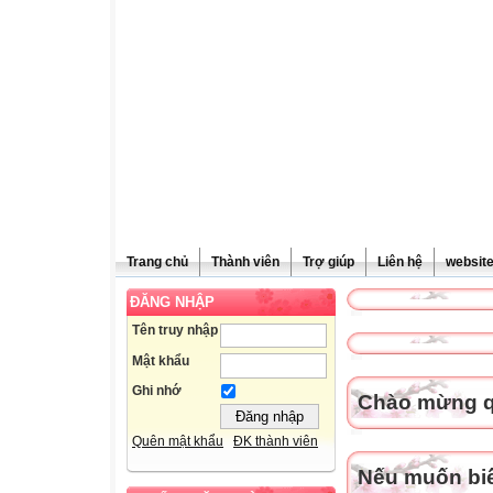
Trang chủ
Thành viên
Trợ giúp
Liên hệ
websit
ĐĂNG NHẬP
Tên truy nhập
Mật khẩu
Ghi nhớ
Chào mừng qu
Quên mật khẩu
ĐK thành viên
Nếu muốn biết