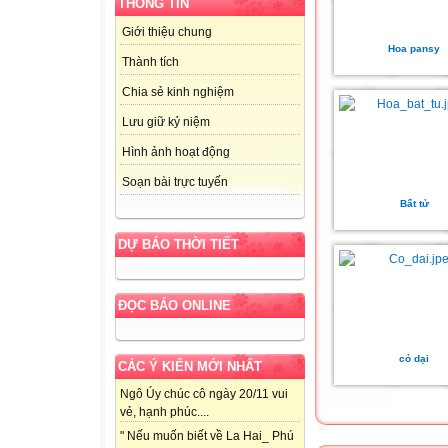
THÔNG TIN
Giới thiệu chung
Hoa pansy
Thành tích
Chia sẻ kinh nghiệm
Lưu giữ kỷ niệm
Hình ảnh hoạt động
Soạn bài trực tuyến
Bất tử
DỰ BÁO THỜI TIẾT
ĐỌC BÁO ONLINE
cỏ dại
CÁC Ý KIẾN MỚI NHẤT
Ngô Úy chúc cô ngày 20/11 vui
vẻ, hạnh phúc....
" Nếu muốn biết về La Hai_ Phú