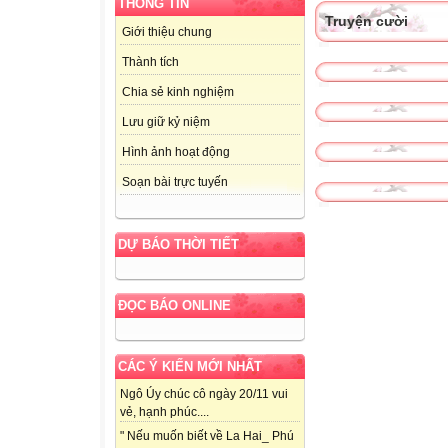
THÔNG TIN
Truyện cười
Giới thiệu chung
Thành tích
Chia sẻ kinh nghiệm
Lưu giữ kỷ niệm
Hình ảnh hoạt động
Soạn bài trực tuyến
DỰ BÁO THỜI TIẾT
ĐỌC BÁO ONLINE
CÁC Ý KIẾN MỚI NHẤT
Ngô Úy chúc cô ngày 20/11 vui
vẻ, hạnh phúc....
" Nếu muốn biết về La Hai_ Phú