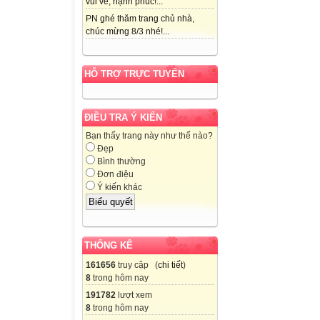
vui vẻ, hạnh phúc!...
PN ghé thăm trang chủ nhà,
chúc mừng 8/3 nhé!...
HỖ TRỢ TRỰC TUYẾN
ĐIỀU TRA Ý KIẾN
Bạn thấy trang này như thế nào?
Đẹp
Bình thường
Đơn điệu
Ý kiến khác
THỐNG KÊ
161656
truy cập (
chi tiết
)
8
trong hôm nay
191782
lượt xem
8
trong hôm nay