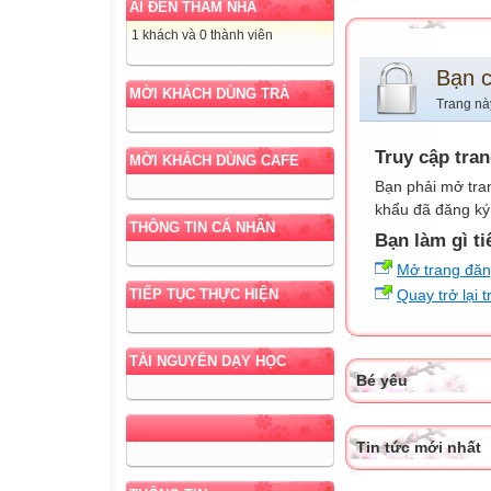
AI ĐẾN THĂM NHÀ
1 khách và 0 thành viên
Bạn 
MỜI KHÁCH DÙNG TRÀ
Trang nà
Truy cập tra
MỜI KHÁCH DÙNG CAFE
Bạn phải mở tra
khẩu đã đăng ký 
THÔNG TIN CÁ NHÂN
Bạn làm gì ti
Mở trang đă
Quay trở lại 
TIẾP TỤC THỰC HIỆN
TÀI NGUYÊN DẠY HỌC
Bé yêu
Tin tức mới nhất