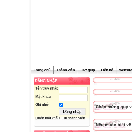
Trang chủ
Thành viên
Trợ giúp
Liên hệ
websit
ĐĂNG NHẬP
Tên truy nhập
Mật khẩu
Ghi nhớ
Chào mừng quý vị
Quên mật khẩu
ĐK thành viên
Nếu muốn biết về 