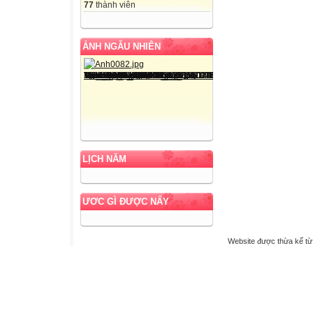
77
thành viên
ẢNH NGẪU NHIÊN
LỊCH NĂM
ƯƠC GÌ ĐƯỢC NẤY
Website được thừa kế t