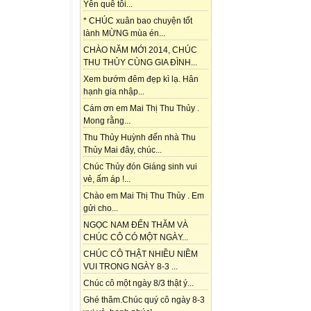
Yên quê tôi...
* CHÚC xuân bao chuyện tốt
lành MỪNG mùa én...
CHÀO NĂM MỚI 2014, CHÚC
THU THỦY CÙNG GIA ĐÌNH...
Xem bướm đêm đẹp kì lạ. Hân
hạnh gia nhập...
Cám ơn em Mai Thị Thu Thủy .
Mong rằng...
Thu Thủy Huỳnh đến nhà Thu
Thủy Mai đây, chúc...
Chúc Thủy đón Giáng sinh vui
vẻ, ấm áp !...
Chào em Mai Thị Thu Thủy . Em
gửi cho...
NGỌC NAM ĐẾN THĂM VÀ
CHÚC CÔ CÓ MỘT NGÀY...
CHÚC CÔ THẬT NHIỀU NIỀM
VUI TRONG NGÀY 8-3 ...
Chúc cô một ngày 8/3 thật ý...
Ghé thăm.Chúc quý cô ngày 8-3