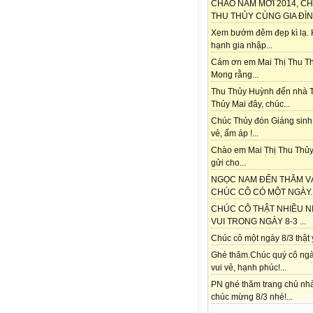
CHÀO NĂM MỚI 2014, C
THU THỦY CÙNG GIA ĐÌNH
Xem bướm đêm đẹp kì lạ.
hạnh gia nhập...
Cám ơn em Mai Thị Thu Th
Mong rằng...
Thu Thủy Huỳnh đến nhà 
Thủy Mai đây, chúc...
Chúc Thủy đón Giáng sinh
vẻ, ấm áp !...
Chào em Mai Thị Thu Thủy
gửi cho...
NGỌC NAM ĐẾN THĂM V
CHÚC CÔ CÓ MỘT NGÀY..
CHÚC CÔ THẬT NHIỀU N
VUI TRONG NGÀY 8-3 ...
Chúc cô một ngày 8/3 thật ý
Ghé thăm.Chúc quý cô ngà
vui vẻ, hạnh phúc!...
PN ghé thăm trang chủ nh
chúc mừng 8/3 nhé!...