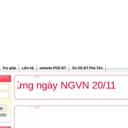
Trợ giúp
Liên hệ
website PGD ĐT
Sở GD ĐT Phú Yên
mừng ngày NGVN 20/11
viên