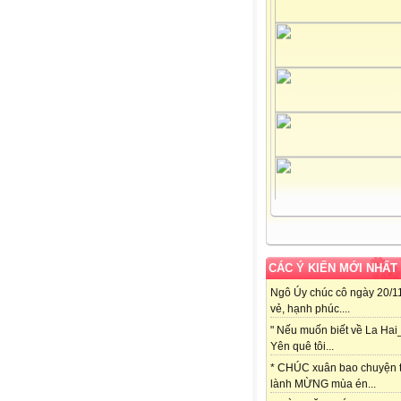
CÁC Ý KIẾN MỚI NHẤT
Ngô Úy chúc cô ngày 20/11
vẻ, hạnh phúc....
" Nếu muốn biết về La Hai
Yên quê tôi...
* CHÚC xuân bao chuyện t
lành MỪNG mùa én...