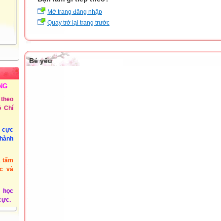
Mở trang đăng nhập
Quay trở lại trang trước
Bé yêu
NG
theo
 Chí
u cực
thành
à tấm
c và
 học
 cực.