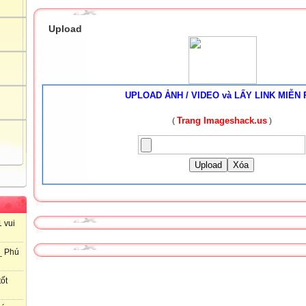
Upload
UPLOAD ẢNH / VIDEO và LẤY LINK MIỄN 
Trang Imageshack.us
(
)
Upload
Xóa
 vui
_ Phú
ốt