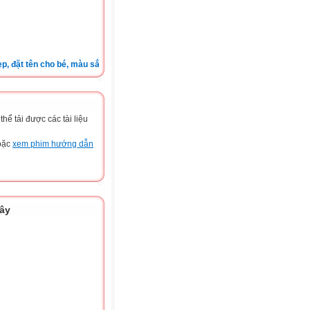
t tên cho bé, màu sắc xe, nốt ruồi, xem tuổi.v.v.v )
ể tải được các tài liệu
hoặc
xem phim hướng dẫn
đây