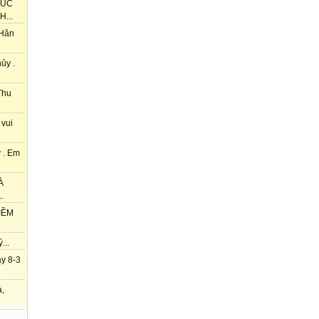
HÚC
...
 Hân
ủy .
Thu
 vui
 . Em
À
.
IỀM
...
y 8-3
à,