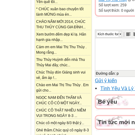
Yên quê tôi...
Số lượt xem: 259
* CHÚC xuân bao chuyện tốt
Số lượt thích: 0 người
lành MỪNG mùa én...
CHÀO NĂM MỚI 2014, CHÚC
THU THỦY CÙNG GIA ĐÌNH...
Kích thước font
Xem bướm đêm đẹp kì lạ. Hân
hạnh gia nhập...
Cám ơn em Mai Thị Thu Thủy .
Mong rằng...
Thu Thủy Huỳnh đến nhà Thu
Thủy Mai đây, chúc...
Chúc Thủy đón Giáng sinh vui
Đường dẫn
:
p
vẻ, ấm áp !...
Gửi ý kiến
Chào em Mai Thị Thu Thủy . Em
Tình Yêu Và Lý 
gửi cho...
NGỌC NAM ĐẾN THĂM VÀ
Bé yêu
CHÚC CÔ CÓ MỘT NGÀY...
CHÚC CÔ THẬT NHIỀU NIỀM
VUI TRONG NGÀY 8-3 ...
Tin tức mới 
Chúc cô một ngày 8/3 thật ý...
Ghé thăm.Chúc quý cô ngày 8-3