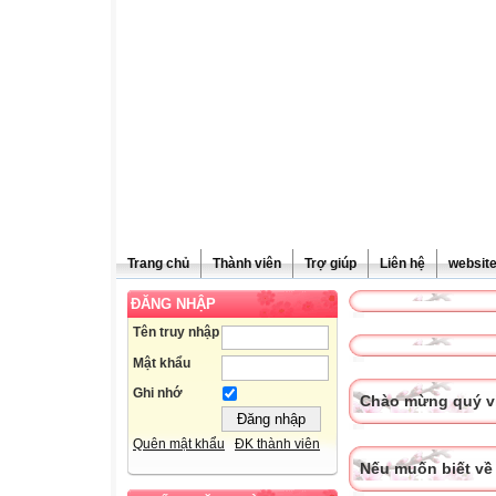
Trang chủ
Thành viên
Trợ giúp
Liên hệ
websit
ĐĂNG NHẬP
Tên truy nhập
Mật khẩu
Ghi nhớ
Chào mừng quý vị
Quên mật khẩu
ĐK thành viên
Nếu muốn biết về 