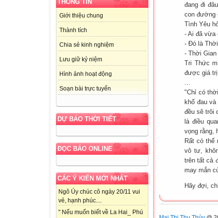
THÔNG TIN
đang đi đâu
con đường 
Giới thiệu chung
Tình Yêu hỏ
Thành tích
- Ai đã vừa
- Đó là Thời
Chia sẻ kinh nghiệm
- Thời Gian
Lưu giữ kỷ niệm
Tri Thức m
được giá tr
Hình ảnh hoạt động
...
Soạn bài trực tuyến
"Chỉ có thờ
khổ đau và 
đều sẽ trôi
DỰ BÁO THỜI TIẾT
là điều qua
vọng rằng, 
Rất có thể 
ĐỌC BÁO ONLINE
vô tư, khô
trên tất cả
may mắn củ
CÁC Ý KIẾN MỚI NHẤT
Hãy đợi, ch
Ngô Úy chúc cô ngày 20/11 vui
vẻ, hạnh phúc....
" Nếu muốn biết về La Hai_ Phú
Mai Thị Thu Thủy
@ 20