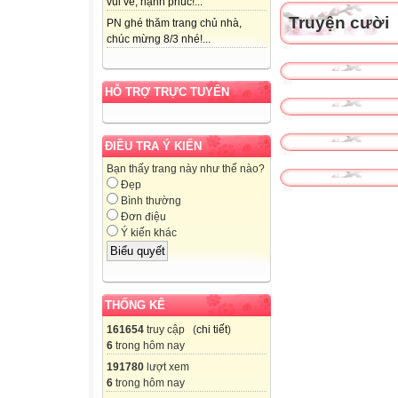
vui vẻ, hạnh phúc!...
Truyện cười
PN ghé thăm trang chủ nhà,
chúc mừng 8/3 nhé!...
HỖ TRỢ TRỰC TUYẾN
ĐIỀU TRA Ý KIẾN
Bạn thấy trang này như thế nào?
Đẹp
Bình thường
Đơn điệu
Ý kiến khác
THỐNG KÊ
161654
truy cập (
chi tiết
)
6
trong hôm nay
191780
lượt xem
6
trong hôm nay