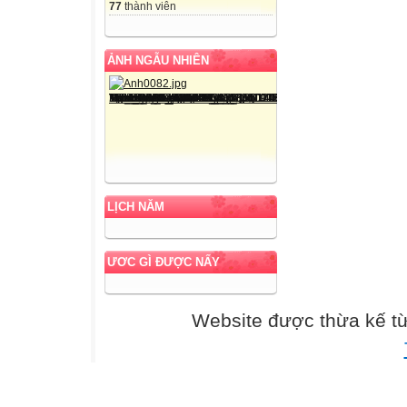
77
thành viên
ẢNH NGẪU NHIÊN
LỊCH NĂM
ƯƠC GÌ ĐƯỢC NẤY
Website được thừa kế t