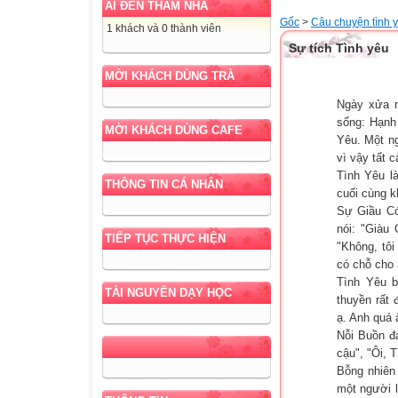
AI ĐẾN THĂM NHÀ
Gốc
>
Câu chuyện tình 
1 khách và 0 thành viên
Sự tích Tình yêu
MỜI KHÁCH DÙNG TRÀ
Ngày xửa n
sống: Hạnh
MỜI KHÁCH DÙNG CAFE
Yêu. Một n
vì vậy tất 
Tình Yêu l
THÔNG TIN CÁ NHÂN
cuối cùng k
Sự Giầu Có
nói: "Giàu 
TIẾP TỤC THỰC HIỆN
"Không, tôi
có chỗ cho
Tình Yêu b
TÀI NGUYÊN DẠY HỌC
thuyền rất 
ạ. Anh quá 
Nỗi Buồn đa
cậu", "Ôi, 
Bỗng nhiên 
một người 