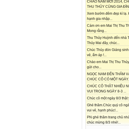
CHÀO NĂM MỚI 2014, C
THU THỦY CÙNG GIA ĐÌNH
Xem bướm đêm đẹp kì lạ.
hạnh gia nhập...
Cám ơn em Mai Thị Thu Th
Mong rằng...
Thu Thủy Huỳnh đến nhà 
Thủy Mai đây, chúc...
Chúc Thủy đón Giáng sinh
vẻ, ấm áp !...
Chào em Mai Thị Thu Thủy
gửi cho...
NGỌC NAM ĐẾN THĂM V
CHÚC CÔ CÓ MỘT NGÀY..
CHÚC CÔ THẬT NHIỀU N
VUI TRONG NGÀY 8-3 ...
Chúc cô một ngày 8/3 thật ý
Ghé thăm.Chúc quý cô ngà
vui vẻ, hạnh phúc!...
PN ghé thăm trang chủ nh
chúc mừng 8/3 nhé!...