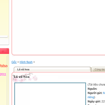
 Thủy
72
Tiểu
ồng
 3 -
@phuyen.edu.vn.
Gốc
>
Hình flash
>
/2011
Lá và hoa
Cùng tác
Lá và hoa
(
Tài liệu chư
Nguồn:
Người gửi:
M
riêng
)
Ngày gửi:
22