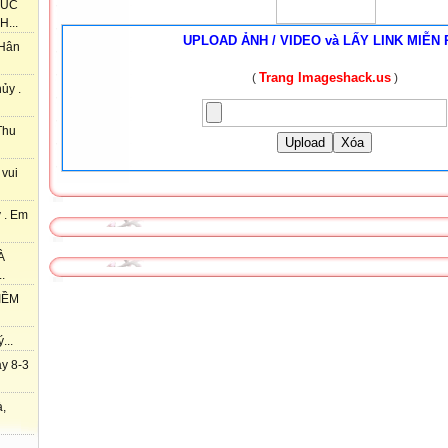
HÚC
...
UPLOAD ẢNH / VIDEO và LẤY LINK MIỄN 
 Hân
Trang Imageshack.us
(
)
ủy .
Thu
Upload
Xóa
 vui
 . Em
À
.
IỀM
...
y 8-3
à,