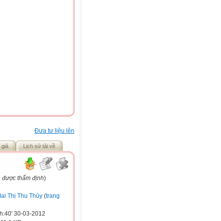
Đưa tư liệu lên
 giả
Lịch sử tải về
a được thẩm định
)
ai Thị Thu Thủy
(
trang
h:40' 30-03-2012