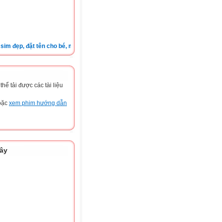
đẹp, đặt tên cho bé, màu sắc xe, nốt ruồi, xem tuổi.v.v.v )
ể tải được các tài liệu
hoặc
xem phim hướng dẫn
đây