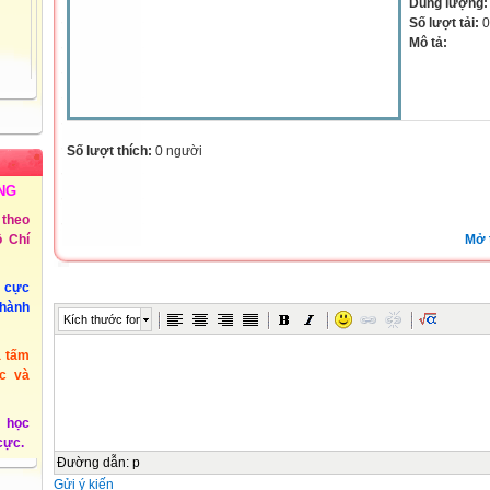
Dung lượng
Số lượt tải:
0
Mô tả:
Số lượt thích:
0 người
NG
theo
Mở 
 Chí
u cực
thành
Kích thước font
à tấm
c và
 học
 cực.
Đường dẫn
:
p
Gửi ý kiến