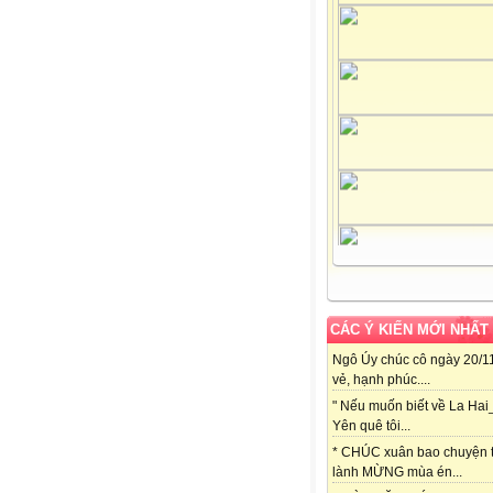
CÁC Ý KIẾN MỚI NHẤT
Ngô Úy chúc cô ngày 20/11
vẻ, hạnh phúc....
" Nếu muốn biết về La Hai
Yên quê tôi...
* CHÚC xuân bao chuyện t
lành MỪNG mùa én...