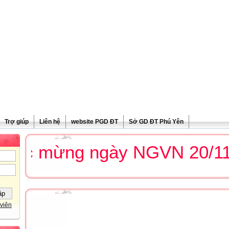
Trợ giúp
Liên hệ
website PGD ĐT
Sở GD ĐT Phú Yên
úc mừng ngày NGVN 20/11
viên