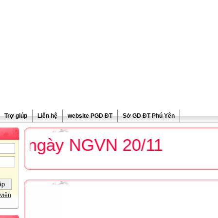
Trợ giúp
Liên hệ
website PGD ĐT
Sở GD ĐT Phú Yên
 ngày NGVN 20/11
viên