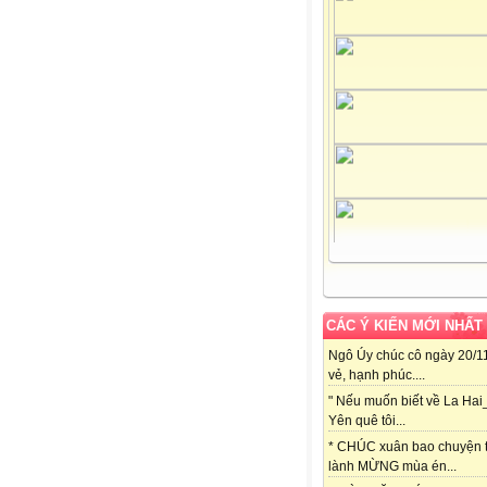
CÁC Ý KIẾN MỚI NHẤT
Ngô Úy chúc cô ngày 20/11
vẻ, hạnh phúc....
" Nếu muốn biết về La Hai
Yên quê tôi...
* CHÚC xuân bao chuyện t
lành MỪNG mùa én...