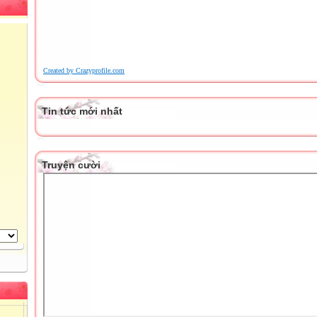
Created by Crazyprofile.com
Tin tức mới nhất
Truyện cười