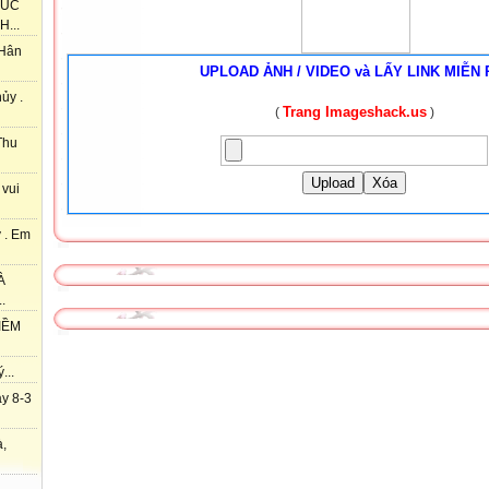
HÚC
...
 Hân
UPLOAD ẢNH / VIDEO và LẤY LINK MIỄN 
ủy .
Trang Imageshack.us
(
)
Thu
Upload
Xóa
 vui
 . Em
À
.
IỀM
...
y 8-3
à,