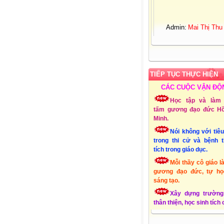
Admin:
Mai Thị Thu
Giới tính:
Nữ
Sinh nhật:
25-03-19
Đơn vị CT:
Trường 
học Xuân Quang 3 – Đ
Xuân - Phú Yên
Chuyên môn:
Lớp 1
TIẾP TỤC THỰC HIỆN
Địa chỉ:
Xuân Quang
CÁC CUỘC VẬN ĐỘ
Đồng Xuân - Phú Yên
Liên hệ Email:
Học tập và làm 
mttthuy.th.xquang3.dx
tấm gương đạo đức Hồ
ĐT:
01232856494
Minh.
Lập Website:
15/10
Nói không với tiê
trong thi cử và bệnh 
tích trong giáo dục.
Mỗi thầy cô giáo l
gương đạo đức, tự họ
sáng tạo.
Xây dựng trường
thân thiện, học sinh tích