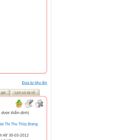
Đưa tư liệu lên
 giả
Lịch sử tải về
a được thẩm định
)
ai Thị Thu Thủy
(
trang
h:48' 30-03-2012