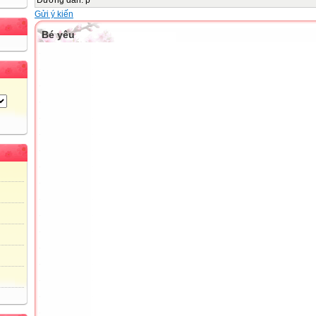
Gửi ý kiến
Bé yêu