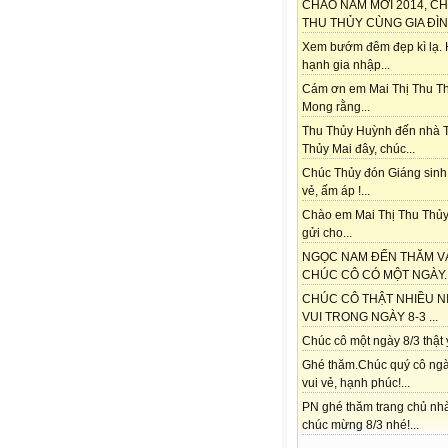
CHÀO NĂM MỚI 2014, C
THU THỦY CÙNG GIA ĐÌNH
Xem bướm đêm đẹp kì lạ.
hạnh gia nhập...
Cám ơn em Mai Thị Thu Th
Mong rằng...
Thu Thủy Huỳnh đến nhà 
Thủy Mai đây, chúc...
Chúc Thủy đón Giáng sinh
vẻ, ấm áp !...
Chào em Mai Thị Thu Thủy
gửi cho...
NGỌC NAM ĐẾN THĂM V
CHÚC CÔ CÓ MỘT NGÀY..
CHÚC CÔ THẬT NHIỀU N
VUI TRONG NGÀY 8-3 ...
Chúc cô một ngày 8/3 thật ý
Ghé thăm.Chúc quý cô ngà
vui vẻ, hạnh phúc!...
PN ghé thăm trang chủ nh
chúc mừng 8/3 nhé!...