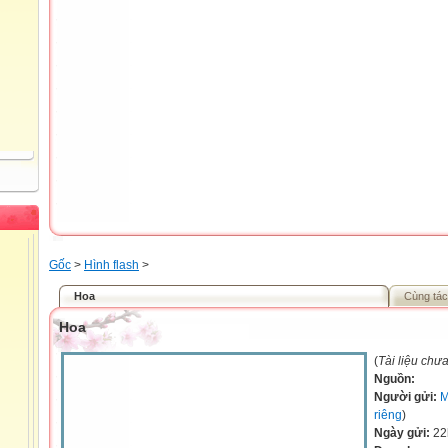
Gốc
>
Hình flash
>
Hoa
Cùng tác
Hoa
(
Tài liệu chư
Nguồn:
Người gửi:
M
riêng
)
Ngày gửi:
22