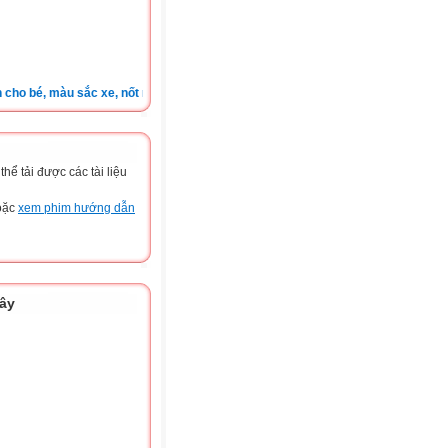
bé, màu sắc xe, nốt ruồi, xem tuổi.v.v.v )
ể tải được các tài liệu
hoặc
xem phim hướng dẫn
đây