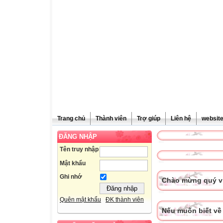
Trang chủ
Thành viên
Trợ giúp
Liên hệ
websit
ĐĂNG NHẬP
Tên truy nhập
Mật khẩu
Ghi nhớ
Chào mừng quý vị
Quên mật khẩu
ĐK thành viên
Nếu muốn biết về 