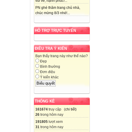
vui vẻ, hạnh phúc!...
PN ghé thăm trang chủ nhà,
chúc mừng 8/3 nhé!...
HỖ TRỢ TRỰC TUYẾN
ĐIỀU TRA Ý KIẾN
Bạn thấy trang này như thế nào?
Đẹp
Bình thường
Đơn điệu
Ý kiến khác
THỐNG KÊ
161674
truy cập (
chi tiết
)
26
trong hôm nay
191805
lượt xem
31
trong hôm nay