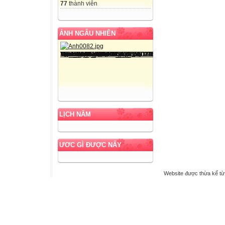
77
thành viên
ẢNH NGẪU NHIÊN
LỊCH NĂM
ƯƠC GÌ ĐƯỢC NẤY
Website được thừa kế t