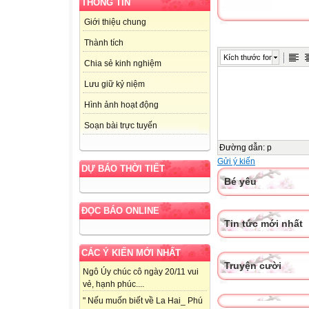
THÔNG TIN
Giới thiệu chung
Thành tích
Kích thước font
Chia sẻ kinh nghiệm
Lưu giữ kỷ niệm
Hình ảnh hoạt động
Soạn bài trực tuyến
Đường dẫn
:
p
Gửi ý kiến
DỰ BÁO THỜI TIẾT
Bé yêu
ĐỌC BÁO ONLINE
Tin tức mới nhất
CÁC Ý KIẾN MỚI NHẤT
Truyện cười
Ngô Úy chúc cô ngày 20/11 vui
vẻ, hạnh phúc....
" Nếu muốn biết về La Hai_ Phú