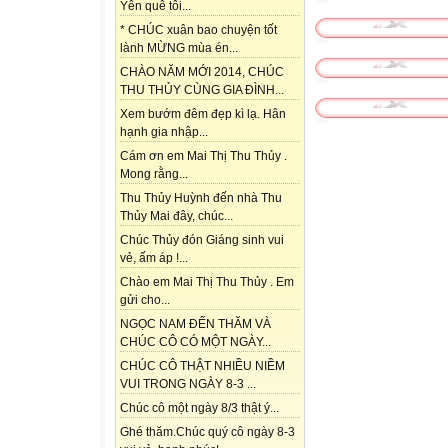
Yên quê tôi...
* CHÚC xuân bao chuyện tốt
lành MỪNG mùa én...
CHÀO NĂM MỚI 2014, CHÚC
THU THỦY CÙNG GIA ĐÌNH...
Xem bướm đêm đẹp kì lạ. Hân
hạnh gia nhập...
Cám ơn em Mai Thị Thu Thủy .
Mong rằng...
Thu Thủy Huỳnh đến nhà Thu
Thủy Mai đây, chúc...
Chúc Thủy đón Giáng sinh vui
vẻ, ấm áp !...
Chào em Mai Thị Thu Thủy . Em
gửi cho...
NGỌC NAM ĐẾN THĂM VÀ
CHÚC CÔ CÓ MỘT NGÀY...
CHÚC CÔ THẬT NHIỀU NIỀM
VUI TRONG NGÀY 8-3 ...
Chúc cô một ngày 8/3 thật ý...
Ghé thăm.Chúc quý cô ngày 8-3