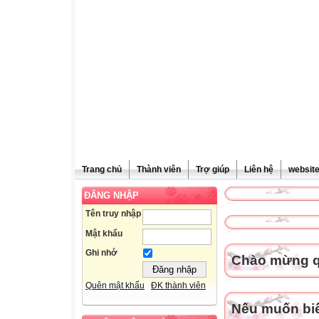
Trang chủ
Thành viên
Trợ giúp
Liên hệ
websit
ĐĂNG NHẬP
Tên truy nhập
Mật khẩu
Ghi nhớ
Chào mừng qu
Quên mật khẩu
ĐK thành viên
Nếu muốn biết