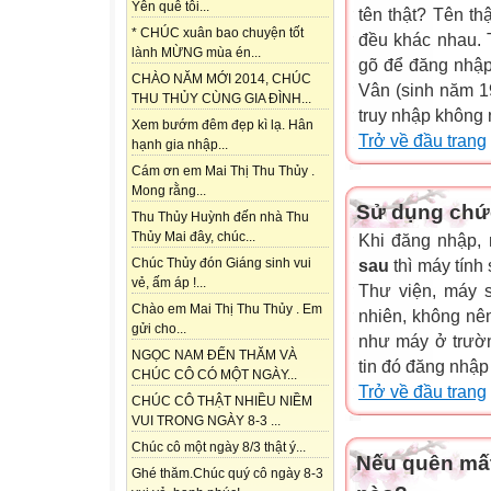
Yên quê tôi...
tên thật? Tên th
* CHÚC xuân bao chuyện tốt
đều khác nhau. 
lành MỪNG mùa én...
gõ để đăng nhập
CHÀO NĂM MỚI 2014, CHÚC
Vân (sinh năm 19
THU THỦY CÙNG GIA ĐÌNH...
truy nhập không 
Xem bướm đêm đẹp kì lạ. Hân
Trở về đầu trang
hạnh gia nhập...
Cám ơn em Mai Thị Thu Thủy .
Mong rằng...
Sử dụng chức
Thu Thủy Huỳnh đến nhà Thu
Thủy Mai đây, chúc...
Khi đăng nhập,
Chúc Thủy đón Giáng sinh vui
sau
thì máy tính
vẻ, ấm áp !...
Thư viện, máy s
Chào em Mai Thị Thu Thủy . Em
nhiên, không nê
gửi cho...
như máy ở trườn
NGỌC NAM ĐẾN THĂM VÀ
tin đó đăng nhập
CHÚC CÔ CÓ MỘT NGÀY...
Trở về đầu trang
CHÚC CÔ THẬT NHIỀU NIỀM
VUI TRONG NGÀY 8-3 ...
Chúc cô một ngày 8/3 thật ý...
Nếu quên mất
Ghé thăm.Chúc quý cô ngày 8-3