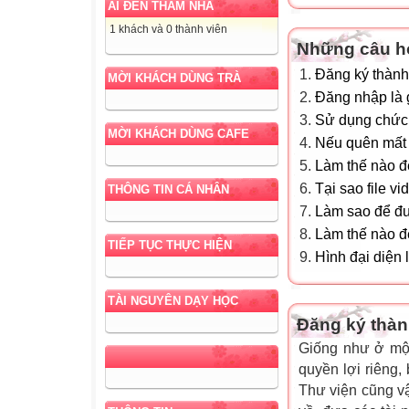
AI ĐẾN THĂM NHÀ
1 khách và 0 thành viên
Những câu h
Đăng ký thành
MỜI KHÁCH DÙNG TRÀ
Đăng nhập là g
Sử dụng chức 
MỜI KHÁCH DÙNG CAFE
Nếu quên mất m
Làm thế nào để
Tại sao file v
THÔNG TIN CÁ NHÂN
Làm sao để đưa
Làm thế nào để
TIẾP TỤC THỰC HIỆN
Hình đại diện 
TÀI NGUYÊN DẠY HỌC
Đăng ký thàn
Giống như ở một
quyền lợi riêng,
Thư viện cũng vậy