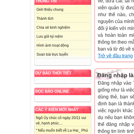
về, đưa các tài 
THÔNG TIN
viện quản lý đư
Giới thiệu chung
như thế nào, ch
Thành tích
nguyên của mình,
Chia sẻ kinh nghiệm
đổi ý kiến với m
và hoàn toàn mi
Lưu giữ kỷ niệm
thông tin theo m
Hình ảnh hoạt động
bạn và từ đó về 
Soạn bài trực tuyến
Trở về đầu trang
DỰ BÁO THỜI TIẾT
Đăng nhập là 
Đăng nhập vào T
giống như là việc
ĐỌC BÁO ONLINE
dùng thẻ, bạn s
định bạn là thàn
CÁC Ý KIẾN MỚI NHẤT
việc người khác
dụ nếu bạn khôn
Ngô Úy chúc cô ngày 20/11 vui
vẻ, hạnh phúc....
thể đăng nhập v
" Nếu muốn biết về La Hai_ Phú
thông tin linh ti