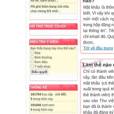
nào?
vui vẻ, hạnh phúc!...
PN ghé thăm trang chủ nhà,
Mật khẩu là thôn
chúc mừng 8/3 nhé!...
biết. Vì vậy khi 
mới một cách ng
trong hộp đăng n
HỖ TRỢ TRỰC TUYẾN
lại thông tin". 
chỉ email đó. Qu
ĐIỀU TRA Ý KIẾN
được.
Trở về đầu trang
Bạn thấy trang này như thế nào?
Đẹp
Bình thường
Đơn điệu
Làm thế nào đ
Ý kiến khác
Chỉ có thành viê
vậy, lần đầu tiê
mật khẩu (có thẻ
THỐNG KÊ
xuất trong quá t
161704
truy cập (
chi tiết
)
thẻ thành viên) 
5
trong hôm nay
sau vào Thư viện
191840
lượt xem
bạn đã là thành 
5
trong hôm nay
khẩu đã đăng ký