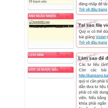
77
thành viên
đăng nhập để tải
Trở về đầu trang
ẢNH NGẪU NHIÊN
Tại sao file 
Quý vị có thể 
bài giảng
Violet
đ
Trở về đầu trang
LỊCH NĂM
Làm sao để đư
Các tư liệu (ản
ƯƠC GÌ ĐƯỢC NẤY
Còn các bài 
http://baigiang.b
quý vị cần phải 
dẫn đưa tư liệu
phải có nội dun
viện. Nếu bằng 
khóa phải ngắn 