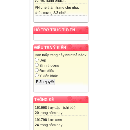
vui vẻ, hạnh phúc!...
PN ghé thăm trang chủ nhà,
chúc mừng 8/3 nhé!...
HỖ TRỢ TRỰC TUYẾN
ĐIỀU TRA Ý KIẾN
Bạn thấy trang này như thế nào?
Đẹp
Bình thường
Đơn điệu
Ý kiến khác
THỐNG KÊ
161668
truy cập (
chi tiết
)
20
trong hôm nay
191798
lượt xem
24
trong hôm nay