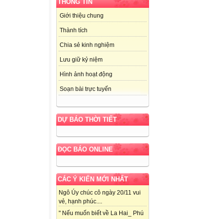
THÔNG TIN
Giới thiệu chung
Thành tích
Chia sẻ kinh nghiệm
Lưu giữ kỷ niệm
Hình ảnh hoạt động
Soạn bài trực tuyến
DỰ BÁO THỜI TIẾT
ĐỌC BÁO ONLINE
CÁC Ý KIẾN MỚI NHẤT
Ngô Úy chúc cô ngày 20/11 vui
vẻ, hạnh phúc....
" Nếu muốn biết về La Hai_ Phú