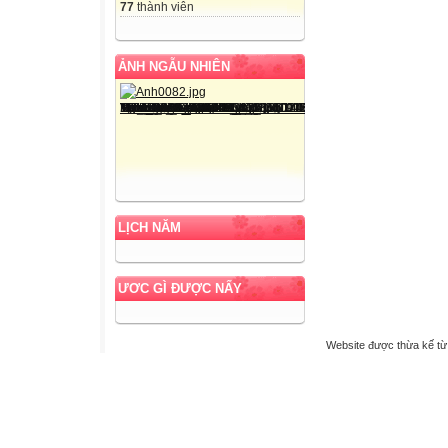
77
thành viên
ẢNH NGẪU NHIÊN
LỊCH NĂM
ƯƠC GÌ ĐƯỢC NẤY
Website được thừa kế t