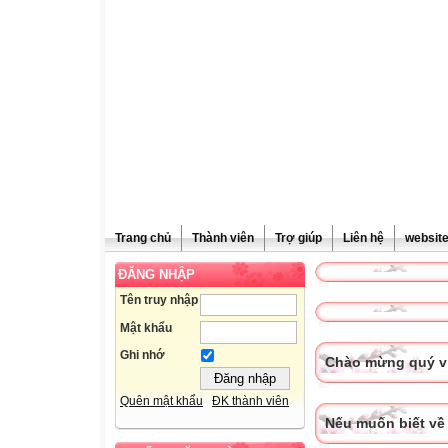
Trang chủ
Thành viên
Trợ giúp
Liên hệ
websit
ĐĂNG NHẬP
Tên truy nhập
Mật khẩu
Ghi nhớ
Chào mừng quý vị
Quên mật khẩu
ĐK thành viên
Nếu muốn biết về 