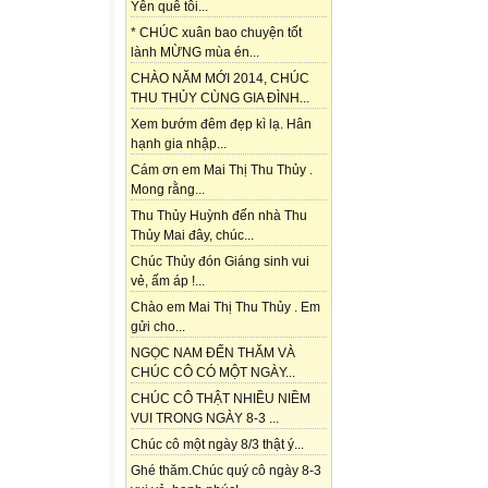
Yên quê tôi...
* CHÚC xuân bao chuyện tốt
lành MỪNG mùa én...
CHÀO NĂM MỚI 2014, CHÚC
THU THỦY CÙNG GIA ĐÌNH...
Xem bướm đêm đẹp kì lạ. Hân
hạnh gia nhập...
Cám ơn em Mai Thị Thu Thủy .
Mong rằng...
Thu Thủy Huỳnh đến nhà Thu
Thủy Mai đây, chúc...
Chúc Thủy đón Giáng sinh vui
vẻ, ấm áp !...
Chào em Mai Thị Thu Thủy . Em
gửi cho...
NGỌC NAM ĐẾN THĂM VÀ
CHÚC CÔ CÓ MỘT NGÀY...
CHÚC CÔ THẬT NHIỀU NIỀM
VUI TRONG NGÀY 8-3 ...
Chúc cô một ngày 8/3 thật ý...
Ghé thăm.Chúc quý cô ngày 8-3