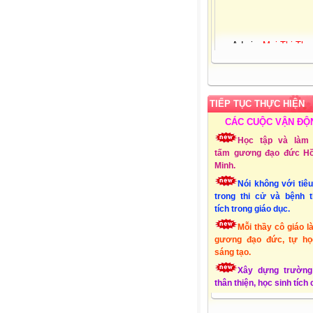
Admin:
Mai Thị Thu
Giới tính:
Nữ
Sinh nhật:
25-03-19
Đơn vị CT:
Trường 
học Xuân Quang 3 – Đ
Xuân - Phú Yên
TIẾP TỤC THỰC HIỆN
Chuyên môn:
Lớp 1
Địa chỉ:
Xuân Quang
CÁC CUỘC VẬN ĐỘ
Đồng Xuân - Phú Yên
Học tập và làm 
Liên hệ Email:
tấm gương đạo đức Hồ
mttthuy.th.xquang3.dx
Minh.
ĐT:
01232856494
Nói không với tiê
Lập Website:
15/10
trong thi cử và bệnh 
tích trong giáo dục.
Mỗi thầy cô giáo l
gương đạo đức, tự họ
sáng tạo.
Xây dựng trường
thân thiện, học sinh tích