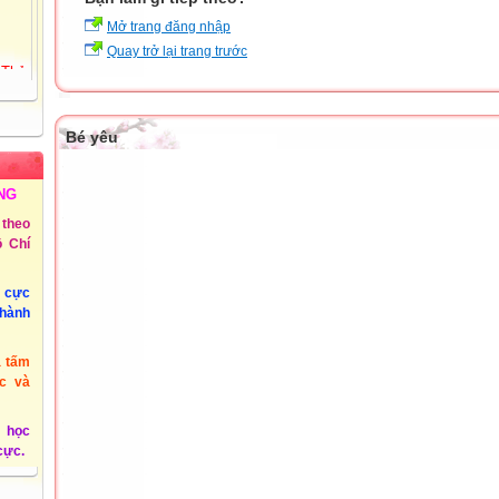
Mở trang đăng nhập
 Thủy
Quay trở lại trang trước
72
Tiểu
ồng
Bé yêu
 3 -
NG
theo
 Chí
@phuyen.edu.vn.
u cực
/2011
thành
à tấm
c và
 học
 cực.