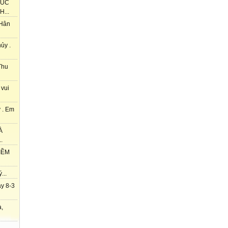
HÚC
...
 Hân
ủy .
Thu
 vui
 . Em
À
.
IỀM
...
y 8-3
à,