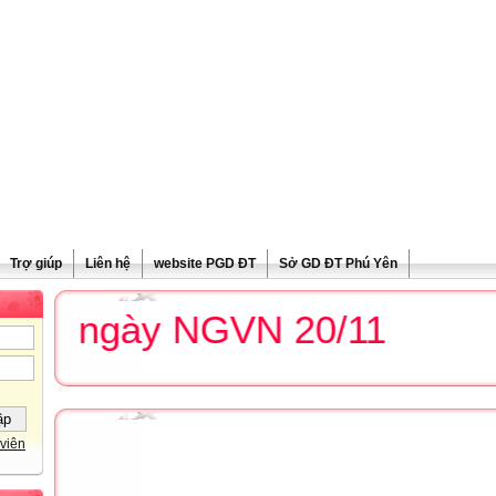
Trợ giúp
Liên hệ
website PGD ĐT
Sở GD ĐT Phú Yên
g ngày NGVN 20/11
viên