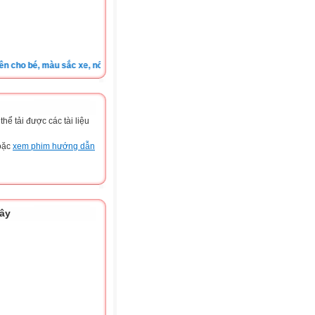
o bé, màu sắc xe, nốt ruồi, xem tuổi.v.v.v )
ể tải được các tài liệu
hoặc
xem phim hướng dẫn
đây