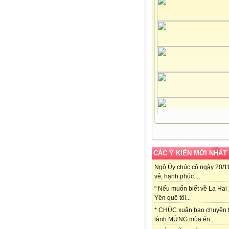
CÁC Ý KIẾN MỚI NHẤT
Ngô Úy chúc cô ngày 20/11
vẻ, hạnh phúc....
" Nếu muốn biết về La Hai
Yên quê tôi...
* CHÚC xuân bao chuyện t
lành MỪNG mùa én...