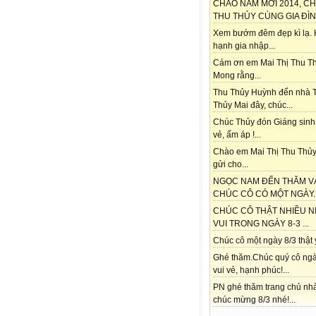
CHÀO NĂM MỚI 2014, C
THU THỦY CÙNG GIA ĐÌNH
Xem bướm đêm đẹp kì lạ.
hạnh gia nhập...
Cám ơn em Mai Thị Thu Th
Mong rằng...
Thu Thủy Huỳnh đến nhà 
Thủy Mai đây, chúc...
Chúc Thủy đón Giáng sinh
vẻ, ấm áp !...
Chào em Mai Thị Thu Thủy
gửi cho...
NGỌC NAM ĐẾN THĂM V
CHÚC CÔ CÓ MỘT NGÀY..
CHÚC CÔ THẬT NHIỀU N
VUI TRONG NGÀY 8-3 ...
Chúc cô một ngày 8/3 thật ý
Ghé thăm.Chúc quý cô ngà
vui vẻ, hạnh phúc!...
PN ghé thăm trang chủ nh
chúc mừng 8/3 nhé!...