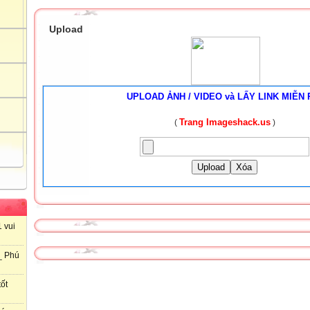
Upload
UPLOAD ẢNH / VIDEO và LẤY LINK MIỄN 
Trang Imageshack.us
(
)
Upload
Xóa
 vui
_ Phú
ốt