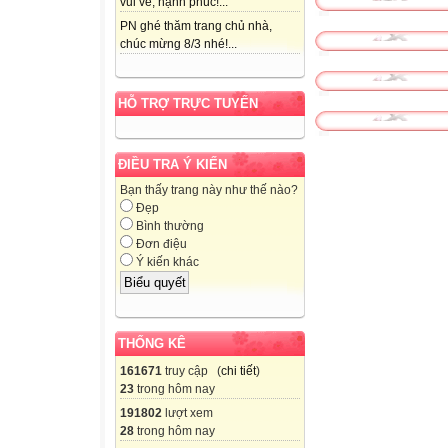
vui vẻ, hạnh phúc!...
Bố ạ,
PN ghé thăm trang chủ nhà,
Em Nụ ở nhà ngo
chúc mừng 8/3 nhé!...
em rồi. Bao giờ 
bố nhé!
HỖ TRỢ TRỰC TUYẾN
Theo Việt Tâm
Bé Hoa
Tập đọc
ĐIỀU TRA Ý KIẾN
Luyện đọc
Bạn thấy trang này như thế nào?
Tìm hiểu bài
Đẹp
Bình thường
Bé Hoa
Đơn điệu
Thứ tư ngày 11 
Ý kiến khác
Tập đọc
- đen láy
; giấy bút
THỐNG KÊ
nắn nót
161671
truy cập (
chi tiết
)
; ngoan
23
trong hôm nay
- Hoa yêu em/ và
191802
lượt xem
- Đêm nay,/ Hoa 
28
trong hôm nay