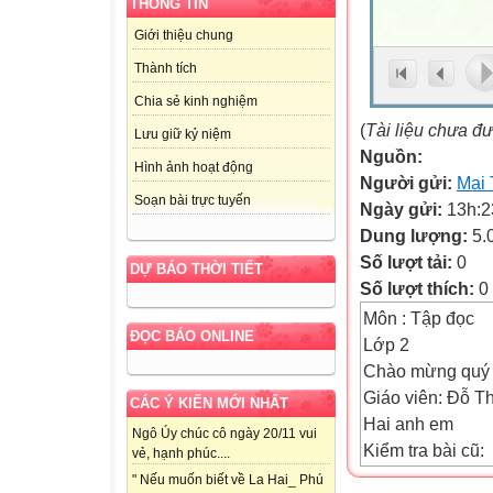
THÔNG TIN
Giới thiệu chung
Thành tích
Chia sẻ kinh nghiệm
(
Tài liệu chưa đ
Lưu giữ kỷ niệm
Nguồn:
Hình ảnh hoạt động
Người gửi:
Mai 
Soạn bài trực tuyến
Ngày gửi:
13h:2
Dung lượng:
5.
Số lượt tải:
0
DỰ BÁO THỜI TIẾT
Số lượt thích:
0
Môn : Tập đọc
ĐỌC BÁO ONLINE
Lớp 2
Chào mừng quý t
Giáo viên: Đỗ T
CÁC Ý KIẾN MỚI NHẤT
Hai anh em
Ngô Úy chúc cô ngày 20/11 vui
Kiểm tra bài cũ:
vẻ, hạnh phúc....
Người em nghĩ g
" Nếu muốn biết về La Hai_ Phú