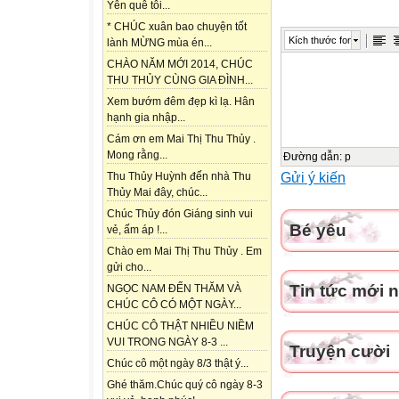
Yên quê tôi...
Câu chuyện khuy
* CHÚC xuân bao chuyện tốt
a. Anh em trong 
Kích thước font
lành MỪNG mùa én...
nhịn nhau.
CHÀO NĂM MỚI 2014, CHÚC
c. Anh em trong 
THU THỦY CÙNG GIA ĐÌNH...
b. Anh em trong 
Xem bướm đêm đẹp kì lạ. Hân
a.
hạnh gia nhập...
Thứ tư ngày 11 
Cám ơn em Mai Thị Thu Thủy .
Mong rằng...
Tập đọc
Đường dẫn
:
p
Gửi ý kiến
Thu Thủy Huỳnh đến nhà Thu
Thứ tư ngày 11 
Thủy Mai đây, chúc...
Tập đọc
Chúc Thủy đón Giáng sinh vui
Bé Hoa
Bé yêu
vẻ, ấm áp !...
Thứ tư ngày 11 
Chào em Mai Thị Thu Thủy . Em
Bây giờ, Hoa đã 
gửi cho...
yêu lắm. Em đã l
Tin tức mới 
NGỌC NAM ĐẾN THĂM VÀ
CHÚC CÔ CÓ MỘT NGÀY...
to, tròn và đen 
CHÚC CÔ THẬT NHIỀU NIỀM
võng ru em ngủ.
VUI TRONG NGÀY 8-3 ...
Truyện cười
Đêm nay, Hoa há
Chúc cô một ngày 8/3 thật ý...
công tác xa, mẹ 
Ghé thăm.Chúc quý cô ngày 8-3
thư cho bố. Vặn 