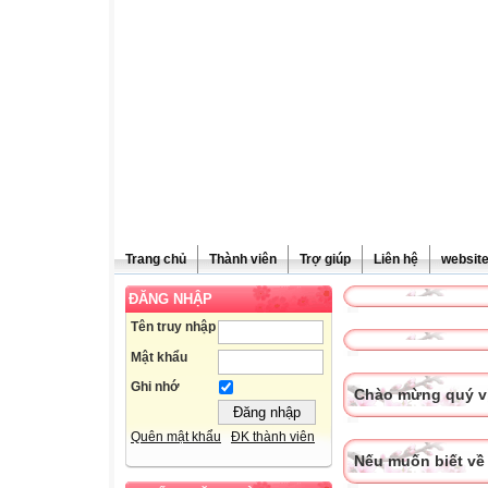
Trang chủ
Thành viên
Trợ giúp
Liên hệ
websit
ĐĂNG NHẬP
Tên truy nhập
Mật khẩu
Ghi nhớ
Chào mừng quý vị
Quên mật khẩu
ĐK thành viên
Nếu muốn biết về 