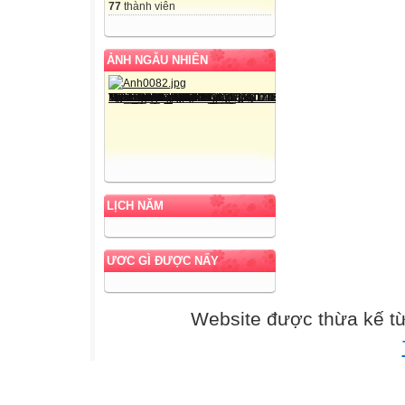
- đen láy
77
thành viên
Luyện đọc nhóm
Thứ tư ngày 11 
ẢNH NGẪU NHIÊN
Tập đọc
Bé Hoa
đen láy
giấy bút
nắn nót
ngoan
LỊCH NĂM
Luyện đọc
Tìm hiểu bài
ƯƠC GÌ ĐƯỢC NẤY
- Hoa yêu em/ và
- đen láy
Website được thừa kế t
Câu 1. Em biết 
Gia đình Hoa có
Tập đọc
Bé Hoa