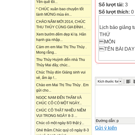
Yên quê tôi...
Số lượt tải:
3
* CHÚC xuân bao chuyện tốt
Số lượt thích:
0
lành MỪNG mùa én...
CHÀO NĂM MỚI 2014, CHÚC
Lịch báo giảng t
THU THỦY CÙNG GIA ĐÌNH...
THỨ
Xem bướm đêm đẹp kì lạ. Hân
hạnh gia nhập...
MÔN
Cám ơn em Mai Thị Thu Thủy .
TÊN BÀI DẠY
Mong rằng...
Thu Thủy Huỳnh đến nhà Thu

Thủy Mai đây, chúc...
2
Chúc Thủy đón Giáng sinh vui
21/10
vẻ, ấm áp !...
Kích thước font
 HV
Chào em Mai Thị Thu Thủy . Em
gửi cho...
HV
NGỌC NAM ĐẾN THĂM VÀ
ĐĐ
CHÚC CÔ CÓ MỘT NGÀY...
CHÚC CÔ THẬT NHIỀU NIỀM
 uôi ươi
VUI TRONG NGÀY 8-3 ...
uôi ươi
Đường dẫn
:
p
Chúc cô một ngày 8/3 thật ý...
Gửi ý kiến
Lễ phép với anh
Ghé thăm.Chúc quý cô ngày 8-3