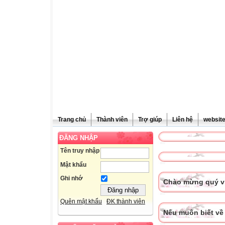
Trang chủ
Thành viên
Trợ giúp
Liên hệ
websit
ĐĂNG NHẬP
Tên truy nhập
Mật khẩu
Ghi nhớ
Chào mừng quý vị
Quên mật khẩu
ĐK thành viên
Nếu muốn biết về 