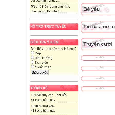

vui vẻ, hạnh phúc!...
3
PN ghé thăm trang chủ nhà,
Bé yêu
chúc mừng 8/3 nhé!...
22/10
 ÂN
HV
Tin tức mới 
HỖ TRỢ TRỰC TUYẾN
HV
T
ĐIỀU TRA Ý KIẾN
Truyện cười
Bạn thấy trang này như thế nào?
 GV chuyên
Đẹp
ay , -â - ây
Bình thường
ay , -â - ây
Đơn điệu
Ý kiến khác
Luyện tập

4
23/10
THỐNG KÊ
MT
161740
truy cập (
chi tiết
)
HV
41
trong hôm nay
HV
191876
lượt xem
41
trong hôm nay
T