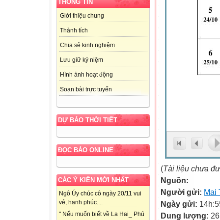
THÔNG TIN
Giới thiệu chung
Thành tích
Chia sẻ kinh nghiệm
Lưu giữ kỷ niệm
Hình ảnh hoạt động
Soạn bài trực tuyến
DỰ BÁO THỜI TIẾT
ĐỌC BÁO ONLINE
(
Tài liệu chưa đ
Nguồn:
CÁC Ý KIẾN MỚI NHẤT
Người gửi:
Mai 
Ngô Úy chúc cô ngày 20/11 vui
vẻ, hạnh phúc....
Ngày gửi:
14h:5
" Nếu muốn biết về La Hai_ Phú
Dung lượng:
26