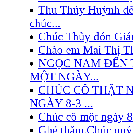
Thu Thủy Huỳnh đế
chúc...
Chúc Thủy đón Giáng
Chào em Mai Thị Th
NGỌC NAM ĐẾN 
MỘT NGÀY...
CHÚC CÔ THẬT N
NGÀY 8-3 ...
Chúc cô một ngày 8/3
Ghé thăm.Chúc quý 