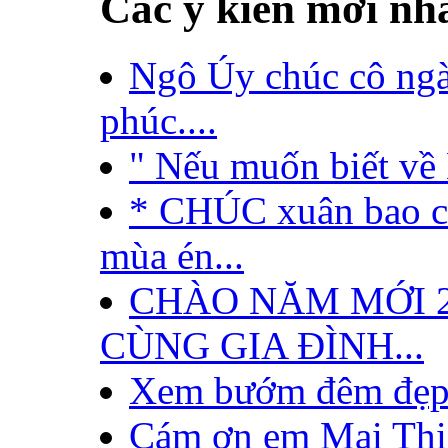
Các ý kiến mới nh
Ngô Úy chúc cô ngà
phúc....
" Nếu muốn biết về 
* CHÚC xuân bao 
mùa én...
CHÀO NĂM MỚI 2
CÙNG GIA ĐÌNH...
Xem bướm đêm đẹp k
Cám ơn em Mai Thị 