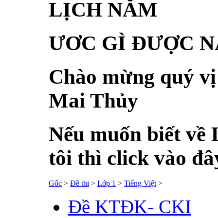
LỊCH NĂM
ƯƠC GÌ ĐƯỢC 
Chào mừng quý vị 
Mai Thủy
Nếu muốn biết về 
tôi thì click vào đâ
Gốc
>
Đề thi
>
Lớp 1
>
Tiếng Việt
>
Đề KTĐK- CKI