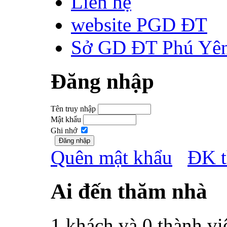
Liên hệ
website PGD ĐT
Sở GD ĐT Phú Yê
Đăng nhập
Tên truy nhập
Mật khẩu
Ghi nhớ
Quên mật khẩu
ĐK t
Ai đến thăm nhà
1 khách và 0 thành vi