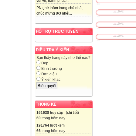
vui vẻ, hạnh phúc!...
PN ghé thăm trang chủ nhà,
Quê hương là c
chúc mừng 8/3 nhé!...
Cho con trèo há
Quê hương là đ
HỖ TRỢ TRỰC TUYẾN
Con về rợp bướ
Quê hương là co
ĐIỀU TRA Ý KIẾN
Tuổi thơ con thả
Bạn thấy trang này như thế nào?
Quê hương là c
Đẹp
Bình thường
Êm đềm khua nư
Đơn điệu
Ý kiến khác
Quê hương là cầ
Mẹ về nón lá ng
Quê hương là đê
THỐNG KÊ
Hoa cau rụng trắ
161638
truy cập (
chi tiết
)
Theo Đỗ Trung 
60
trong hôm nay
Từ khó:
191764
lượt xem
Bài tập:
66
trong hôm nay