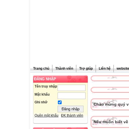
Trang chủ
Thành viên
Trợ giúp
Liên hệ
websit
ĐĂNG NHẬP
Tên truy nhập
Mật khẩu
Ghi nhớ
Chào mừng quý vị
Quên mật khẩu
ĐK thành viên
Nếu muốn biết về 