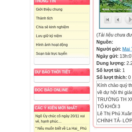
THÔNG TIN
Giới thiệu chung
Thành tích
Chia sẻ kinh nghiệm
(
Tài liệu chưa đ
Lưu giữ kỷ niệm
Nguồn:
Hình ảnh hoạt động
Người gửi:
Mai 
Soạn bài trực tuyến
Ngày gửi:
13h:0
Dung lượng:
2.
Số lượt tải:
1
DỰ BÁO THỜI TIẾT
Số lượt thích:
0
Kính chào quý t
ĐỌC BÁO ONLINE
về dự hội thi giá
TRƯỜNG TH X
TỔ KHỐI 3
CÁC Ý KIẾN MỚI NHẤT
Lê Thị Phú Xuâ
Ngô Úy chúc cô ngày 20/11 vui
CHÍNH TẢ- LỚP
vẻ, hạnh phúc....
Lớp hát bài Quê
" Nếu muốn biết về La Hai_ Phú