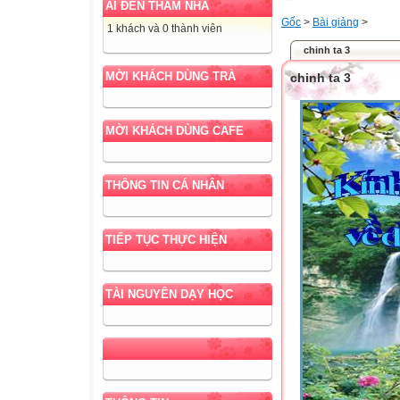
AI ĐẾN THĂM NHÀ
Gốc
>
Bài giảng
>
1 khách và 0 thành viên
chinh ta 3
MỜI KHÁCH DÙNG TRÀ
chinh ta 3
MỜI KHÁCH DÙNG CAFE
THÔNG TIN CÁ NHÂN
TIẾP TỤC THỰC HIỆN
TÀI NGUYÊN DẠY HỌC