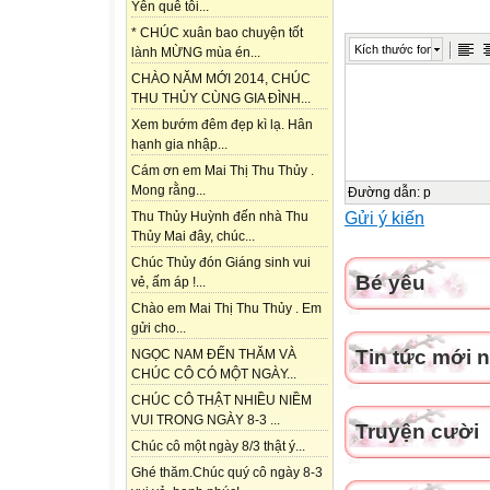
Yên quê tôi...
Quê hương
* CHÚC xuân bao chuyện tốt
Kích thước font
lành MỪNG mùa én...
Quê hương là c
CHÀO NĂM MỚI 2014, CHÚC
Cho con trèo há
THU THỦY CÙNG GIA ĐÌNH...
Quê hương là đ
Xem bướm đêm đẹp kì lạ. Hân
Con về rợp bướ
hạnh gia nhập...
Cám ơn em Mai Thị Thu Thủy .
Mong rằng...
Quê hương là co
Đường dẫn
:
p
Gửi ý kiến
Thu Thủy Huỳnh đến nhà Thu
Tuổi thơ con thả
Thủy Mai đây, chúc...
Quê hương là c
Chúc Thủy đón Giáng sinh vui
Êm đềm khua nư
Bé yêu
vẻ, ấm áp !...
Chào em Mai Thị Thu Thủy . Em
Quê hương là cầ
gửi cho...
Mẹ về nón lá ng
Tin tức mới 
NGỌC NAM ĐẾN THĂM VÀ
CHÚC CÔ CÓ MỘT NGÀY...
Quê hương là đê
CHÚC CÔ THẬT NHIỀU NIỀM
Hoa cau rụng trắ
VUI TRONG NGÀY 8-3 ...
Truyện cười
Theo Đỗ Trung 
Chúc cô một ngày 8/3 thật ý...
Cần trình bày bà
Ghé thăm.Chúc quý cô ngày 8-3
Em hãy nêu các từ