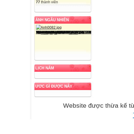
nghiêng che
77
thành viên
cầu tre
rợp bướm
ẢNH NGẪU NHIÊN
diều biếc
trèo hái
trèo hái, rợp bư
Tư thế ngồi viết
VIẾT CHÍNH TẢ
LỊCH NĂM
Quê hương là c
Cho con trèo há
Quê hương là đ
ƯƠC GÌ ĐƯỢC NẤY
Con về rợp bướ
Website được thừa kế t
Quê hương là co
Tuổi thơ con thả
Quê hương là c
Êm đềm khua nư