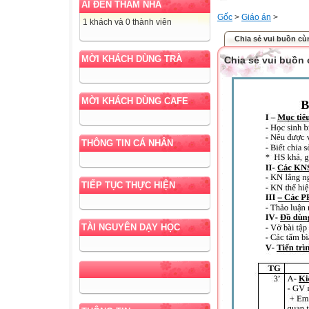
AI ĐẾN THĂM NHÀ
Gốc
>
Giáo án
>
1 khách và 0 thành viên
Chia sẻ vui buồn cù
MỜI KHÁCH DÙNG TRÀ
Chia sẻ vui buồn 
MỜI KHÁCH DÙNG CAFE
THÔNG TIN CÁ NHÂN
TIẾP TỤC THỰC HIỆN
TÀI NGUYÊN DẠY HỌC