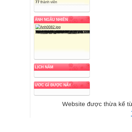
77
thành viên
7’
ẢNH NGẪU NHIÊN
LỊCH NĂM
ƯƠC GÌ ĐƯỢC NẤY
Website được thừa kế t
12’