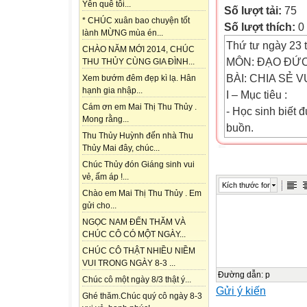
Yên quê tôi...
Số lượt tải:
75
* CHÚC xuân bao chuyện tốt
Số lượt thích:
0
lành MỪNG mùa én...
Thứ tư ngày 23 
CHÀO NĂM MỚI 2014, CHÚC
MÔN: ĐẠO ĐỨ
THU THỦY CÙNG GIA ĐÌNH...
BÀI: CHIA SẺ 
Xem bướm đêm đẹp kì lạ. Hân
hạnh gia nhập...
I – Mục tiêu :
Cám ơn em Mai Thị Thu Thủy .
- Học sinh biết 
Mong rằng...
buồn.
Thu Thủy Huỳnh đến nhà Thu
- Nêu được vài v
Thủy Mai đây, chúc...
- Biết chia sẻ v
Chúc Thủy đón Giáng sinh vui
* HS khá, giỏi h
vẻ, ấm áp !...
Kích thước font
II- Các KNS cơ b
Chào em Mai Thị Thu Thủy . Em
gửi cho...
- KN lắng nghe ý
NGỌC NAM ĐẾN THĂM VÀ
- KN thể hiện sự
CHÚC CÔ CÓ MỘT NGÀY...
III – Các PPDH t
CHÚC CÔ THẬT NHIỀU NIỀM
- Thảo luận nhóm
VUI TRONG NGÀY 8-3 ...
IV- Đồ dùng dạy
Đường dẫn
:
p
Chúc cô một ngày 8/3 thật ý...
Gửi ý kiến
- Vở bài tập đạo
Ghé thăm.Chúc quý cô ngày 8-3