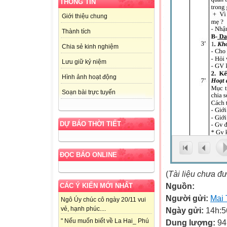
THÔNG TIN
Giới thiệu chung
Thành tích
Chia sẻ kinh nghiệm
Lưu giữ kỷ niệm
Hình ảnh hoạt động
Soạn bài trực tuyến
DỰ BÁO THỜI TIẾT
ĐỌC BÁO ONLINE
(
Tài liệu chưa đ
Nguồn:
CÁC Ý KIẾN MỚI NHẤT
Người gửi:
Mai 
Ngô Úy chúc cô ngày 20/11 vui
vẻ, hạnh phúc....
Ngày gửi:
14h:5
" Nếu muốn biết về La Hai_ Phú
Dung lượng:
94