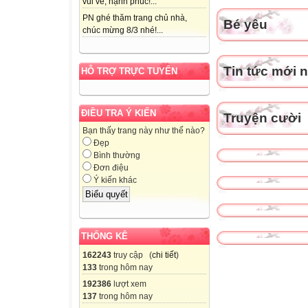
- Các tấm bìa m
vui vẻ, hạnh phúc!...
V- Tiến trình dạy
PN ghé thăm trang chủ nhà,
Bé yêu
chúc mừng 8/3 nhé!...
TG
Hoạt động của
Tin tức mới 
HỖ TRỢ TRỰC TUYẾN
Hoạt động của

ĐIỀU TRA Ý KIẾN
Truyện cười
3’
Bạn thấy trang này như thế nào?
Đẹp
Bình thường
Đơn điệu
Ý kiến khác
THỐNG KÊ
162243
truy cập (
chi tiết
)
3’
133
trong hôm nay
192386
lượt xem
137
trong hôm nay