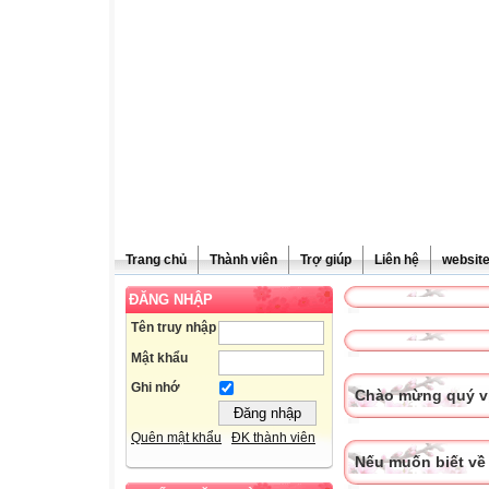
Trang chủ
Thành viên
Trợ giúp
Liên hệ
websit
ĐĂNG NHẬP
Tên truy nhập
Mật khẩu
Ghi nhớ
Chào mừng quý vị
Quên mật khẩu
ĐK thành viên
Nếu muốn biết về 