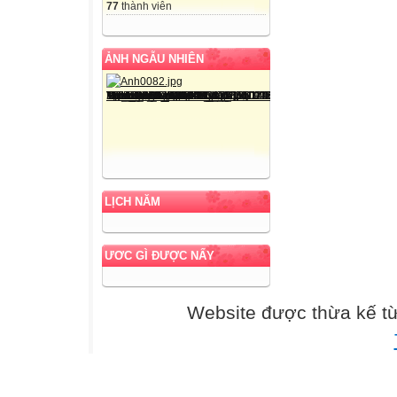
77
thành viên
ẢNH NGẪU NHIÊN
LỊCH NĂM
ƯƠC GÌ ĐƯỢC NẤY
Website được thừa kế t