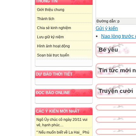
THÔNG TIN
Giới thiệu chung
Thành tích
Đường dẫn
:
p
Gửi ý kiến
Chia sẻ kinh nghiệm
Nao lòng trước 
Lưu giữ kỷ niệm
Hình ảnh hoạt động
Bé yêu
Soạn bài trực tuyến
Tin tức mới 
DỰ BÁO THỜI TIẾT
Truyện cười
ĐỌC BÁO ONLINE
CÁC Ý KIẾN MỚI NHẤT
Ngô Úy chúc cô ngày 20/11 vui
vẻ, hạnh phúc....
" Nếu muốn biết về La Hai_ Phú