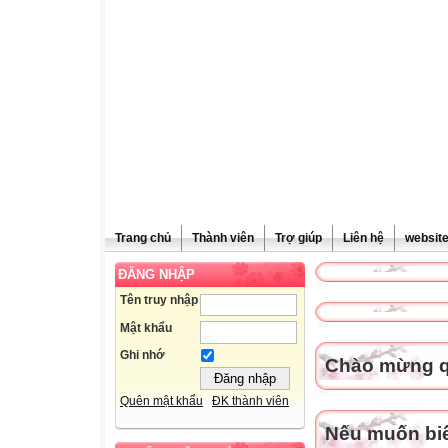
Trang chủ
Thành viên
Trợ giúp
Liên hệ
websit
ĐĂNG NHẬP
Tên truy nhập
Mật khẩu
Ghi nhớ
Chào mừng qu
Quên mật khẩu
ĐK thành viên
Nếu muốn biết