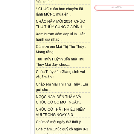
Yên quê tôi...
* CHÚC xuân bao chuyện tốt
lành MỪNG mùa én...
CHÀO NĂM MỚI 2014, CHÚC
THU THỦY CÙNG GIA ĐÌNH...
Xem bướm đêm đẹp kì lạ. Hân
hạnh gia nhập...
Cám ơn em Mai Thị Thu Thủy .
Mong rằng...
Thu Thủy Huỳnh đến nhà Thu
Thủy Mai đây, chúc...
Chúc Thủy đón Giáng sinh vui
vẻ, ấm áp !...
Chào em Mai Thị Thu Thủy . Em
gửi cho...
NGỌC NAM ĐẾN THĂM VÀ
CHÚC CÔ CÓ MỘT NGÀY...
CHÚC CÔ THẬT NHIỀU NIỀM
VUI TRONG NGÀY 8-3 ...
Chúc cô một ngày 8/3 thật ý...
Ghé thăm.Chúc quý cô ngày 8-3