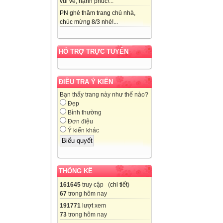
vui vẻ, hạnh phúc!...
PN ghé thăm trang chủ nhà,
chúc mừng 8/3 nhé!...
HỖ TRỢ TRỰC TUYẾN
ĐIỀU TRA Ý KIẾN
Bạn thấy trang này như thế nào?
Đẹp
Bình thường
Đơn điệu
Ý kiến khác
THỐNG KÊ
161645
truy cập (
chi tiết
)
67
trong hôm nay
191771
lượt xem
73
trong hôm nay