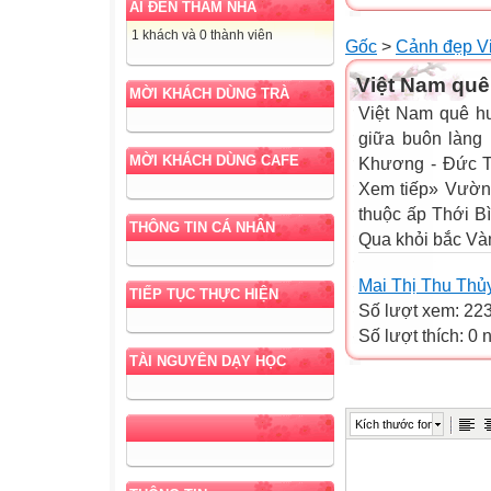
AI ĐẾN THĂM NHÀ
1 khách và 0 thành viên
Gốc
>
Cảnh đẹp V
Việt Nam quê
MỜI KHÁCH DÙNG TRÀ
Việt Nam quê hư
giữa buôn làng 
MỜI KHÁCH DÙNG CAFE
Khương - Đức T
Xem tiếp» Vườn
thuộc ấp Thới B
THÔNG TIN CÁ NHÂN
Qua khỏi bắc Vàm
Mai Thị Thu Thủ
TIẾP TỤC THỰC HIỆN
Số lượt xem: 22
Số lượt thích: 0
TÀI NGUYÊN DẠY HỌC
Kích thước font