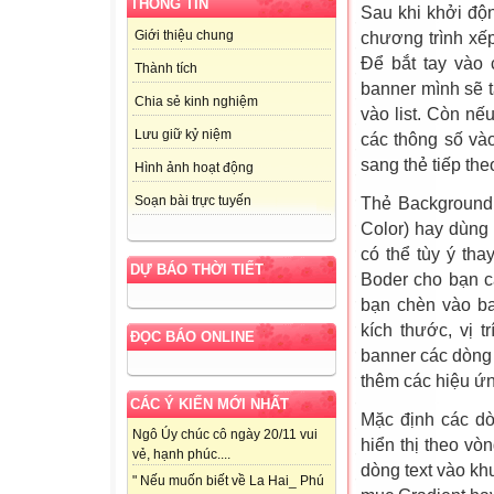
THÔNG TIN
Sau khi khởi độ
Giới thiệu chung
chương trình xế
Để bắt tay vào 
Thành tích
banner mình sẽ 
Chia sẻ kinh nghiệm
vào list. Còn nế
Lưu giữ kỷ niệm
các thông số và
sang thẻ tiếp the
Hình ảnh hoạt động
Soạn bài trực tuyến
Thẻ Background
Color) hay dùng
có thể tùy ý th
DỰ BÁO THỜI TIẾT
Boder cho bạn c
bạn chèn vào ba
kích thước, vị 
ĐỌC BÁO ONLINE
banner các dòng 
thêm các hiệu ứng
CÁC Ý KIẾN MỚI NHẤT
Mặc định các dò
Ngô Úy chúc cô ngày 20/11 vui
hiển thị theo vò
vẻ, hạnh phúc....
dòng text vào kh
" Nếu muốn biết về La Hai_ Phú