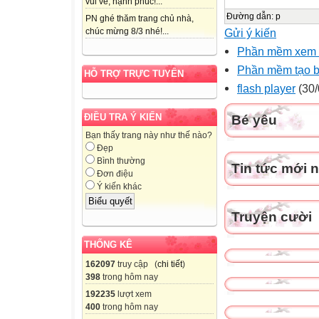
vui vẻ, hạnh phúc!...
Đường dẫn
:
p
PN ghé thăm trang chủ nhà,
Gửi ý kiến
chúc mừng 8/3 nhé!...
Phần mềm xem ti
Phần mềm tạo 
HỖ TRỢ TRỰC TUYẾN
flash player
(30/
ĐIỀU TRA Ý KIẾN
Bé yêu
Bạn thấy trang này như thế nào?
Đẹp
Bình thường
Tin tức mới 
Đơn điệu
Ý kiến khác
Truyện cười
THỐNG KÊ
162097
truy cập (
chi tiết
)
398
trong hôm nay
192235
lượt xem
400
trong hôm nay