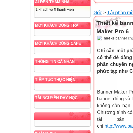
AI ĐẾN THĂM NHÀ
1 khách và 0 thành viên
Gốc
>
Tải phần m
Thiết kế ban
MỜI KHÁCH DÙNG TRÀ
Maker Pro 6
MỜI KHÁCH DÙNG CAFE
Chỉ cần một ph
có thể dễ dàng
THÔNG TIN CÁ NHÂN
phần chuyên ng
phức tạp như 
TIẾP TỤC THỰC HIỆN
Banner Maker Pr
TÀI NGUYÊN DẠY HỌC
banner động và t
không cần bạn p
Chương trình có
tải bản
chỉ
http://www.b