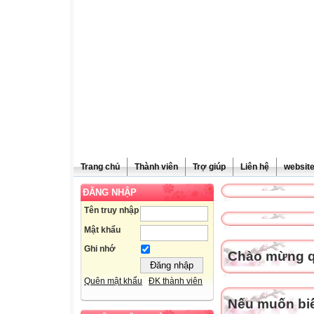
Trang chủ
Thành viên
Trợ giúp
Liên hệ
websit
ĐĂNG NHẬP
Tên truy nhập
Mật khẩu
Ghi nhớ
Chào mừng qu
Quên mật khẩu
ĐK thành viên
Nếu muốn biết