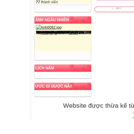
77
thành viên
ẢNH NGẪU NHIÊN
LỊCH NĂM
ƯƠC GÌ ĐƯỢC NẤY
Website được thừa kế t