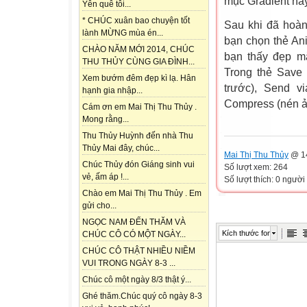
mục Gradient hay
Yên quê tôi...
* CHÚC xuân bao chuyện tốt
Sau khi đã hoàn
lành MỪNG mùa én...
bạn chọn thẻ An
CHÀO NĂM MỚI 2014, CHÚC
bạn thấy đẹp m
THU THỦY CÙNG GIA ĐÌNH...
Trong thẻ Save 
Xem bướm đêm đẹp kì lạ. Hân
trước), Send v
hạnh gia nhập...
Compress (nén ả
Cám ơn em Mai Thị Thu Thủy .
Mong rằng...
Thu Thủy Huỳnh đến nhà Thu
Thủy Mai đây, chúc...
Mai Thị Thu Thủy
@ 14
Chúc Thủy đón Giáng sinh vui
Số lượt xem: 264
vẻ, ấm áp !...
Số lượt thích: 0 người
Chào em Mai Thị Thu Thủy . Em
gửi cho...
NGỌC NAM ĐẾN THĂM VÀ
Kích thước font
CHÚC CÔ CÓ MỘT NGÀY...
CHÚC CÔ THẬT NHIỀU NIỀM
VUI TRONG NGÀY 8-3 ...
Chúc cô một ngày 8/3 thật ý...
Ghé thăm.Chúc quý cô ngày 8-3