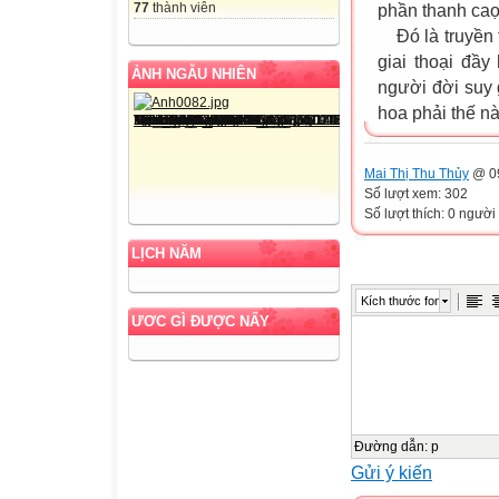
77
thành viên
phần thanh ca
Đó là truyền 
giai thoại đầ
ẢNH NGẪU NHIÊN
người đời suy
hoa phải thế n
Mai Thị Thu Thủy
@ 09
Số lượt xem: 302
Số lượt thích: 0 người
LỊCH NĂM
Kích thước font
ƯƠC GÌ ĐƯỢC NẤY
Đường dẫn
:
p
Gửi ý kiến