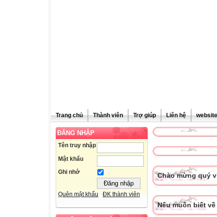
Trang chủ
Thành viên
Trợ giúp
Liên hệ
websit
ĐĂNG NHẬP
Tên truy nhập
Mật khẩu
Ghi nhớ
Chào mừng quý vị
Quên mật khẩu
ĐK thành viên
Nếu muốn biết về 