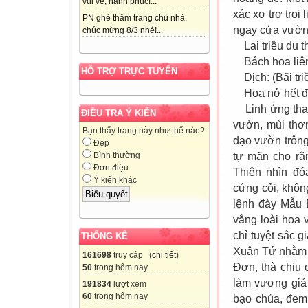
vui vẻ, hạnh phúc!...
xác xơ trơ trọi 
PN ghé thăm trang chủ nhà,
ngay cửa vườn
chúc mừng 8/3 nhé!...
Lai triều du t
Bách hoa liên 
HỖ TRỢ TRỰC TUYẾN
Dịch: (Bãi tri
Hoa nở hết đê
Linh ứng thay
ĐIỀU TRA Ý KIẾN
vườn, mùi thơ
Bạn thấy trang này như thế nào?
dạo vườn trông
Đẹp
tự mãn cho rằ
Bình thường
Đơn điệu
Thiên nhìn đó
Ý kiến khác
cứng cỏi, khôn
lệnh đày Mẫu 
vắng loài hoa
chỉ tuyệt sắc 
THỐNG KÊ
Xuân Tứ nhằm t
161698
truy cập (
chi tiết
)
Đơn, thà chịu 
50
trong hôm nay
làm vương giả
191834
lượt xem
60
trong hôm nay
bạo chúa, đem