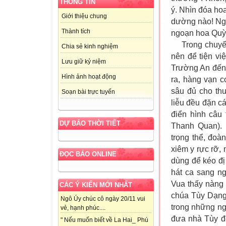
THÔNG TIN
ý. Nhìn đóa hoa
Giới thiệu chung
dường nào! Ngh
Thành tích
ngoạn hoa Quỳ
Trong chuyến 
Chia sẻ kinh nghiệm
nên để tiện v
Lưu giữ kỷ niệm
Trường An đến
Hình ảnh hoạt động
ra, hàng vạn c
sâu đủ cho th
Soạn bài trực tuyến
liễu đều đặn cá
điển hình câu
DỰ BÁO THỜI TIẾT
Thanh Quan). 
trọng thể, đo
xiêm y rực rỡ,
ĐỌC BÁO ONLINE
dùng để kéo đ
hát ca sang n
Vua thấy nàng 
CÁC Ý KIẾN MỚI NHẤT
chúa Tùy Dạng 
Ngô Úy chúc cô ngày 20/11 vui
trong những ng
vẻ, hạnh phúc....
đưa nhà Tùy đ
" Nếu muốn biết về La Hai_ Phú