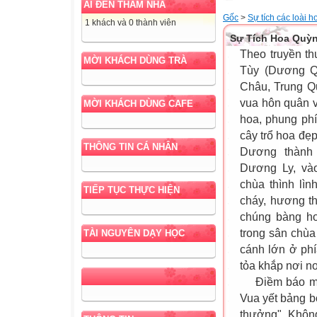
AI ĐẾN THĂM NHÀ
Gốc
>
Sự tích các loài h
1 khách và 0 thành viên
Sự Tích Hoa Quỳ
Theo truyền th
MỜI KHÁCH DÙNG TRÀ
Tùy (Dương Q
Châu, Trung Q
vua hôn quân vô
MỜI KHÁCH DÙNG CAFE
hoa, phung ph
cây trổ hoa đẹp
THÔNG TIN CÁ NHÂN
Dương thành 
Dương Ly, và
chùa thình lì
TIẾP TỤC THỰC HIỆN
cháy, hương th
chúng bàng h
trong sân chùa
TÀI NGUYÊN DẠY HỌC
cánh lớn ở phí
tỏa khắp nơi n
Điềm báo mộn
Vua yết bảng b
thưởng". Không