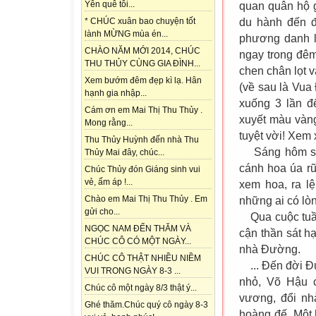
Yên quê tôi...
quan quân hộ g
du hành đến 
* CHÚC xuân bao chuyện tốt
lành MỪNG mùa én...
phương danh l
CHÀO NĂM MỚI 2014, CHÚC
ngay trong đêm
THU THỦY CÙNG GIA ĐÌNH...
chen chân lọt
Xem bướm đêm đẹp kì lạ. Hân
(về sau là Vua
hạnh gia nhập...
xuống 3 lần đ
Cám ơn em Mai Thị Thu Thủy .
xuyết màu vàn
Mong rằng...
tuyệt vời! Xem 
Thu Thủy Huỳnh đến nhà Thu
Sáng hôm sau,
Thủy Mai đây, chúc...
cánh hoa úa rũ
Chúc Thủy đón Giáng sinh vui
vẻ, ấm áp !...
xem hoa, ra l
Chào em Mai Thị Thu Thủy . Em
những ai có lòn
gửi cho...
Qua cuộc tuần 
NGỌC NAM ĐẾN THĂM VÀ
cận thần sát h
CHÚC CÔ CÓ MỘT NGÀY...
nhà Đường.
CHÚC CÔ THẬT NHIỀU NIỀM
... Đến đời Đ
VUI TRONG NGÀY 8-3 ...
nhỏ, Võ Hậu 
Chúc cô một ngày 8/3 thật ý...
vương, đổi n
Ghé thăm.Chúc quý cô ngày 8-3
hoàng đế. Một