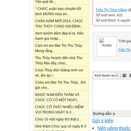
Yên quê tôi...
* CHÚC xuân bao chuyện tốt
Trần Thị Thúy Hằng
@ 
lành MỪNG mùa én...
Số lượt xem: 432
Số lượt thích: 0 người
CHÀO NĂM MỚI 2014, CHÚC
THU THỦY CÙNG GIA ĐÌNH...
Xem bướm đêm đẹp kì lạ. Hân
hạnh gia nhập...
TVM gia 
Cám ơn em Mai Thị Thu Thủy .
Trần Thị
Mong rằng...
Thu Thủy Huỳnh đến nhà Thu
Thủy Mai đây, chúc...
Chúc Thủy đón Giáng sinh vui
vẻ, ấm áp !...
Kích thước font
Chào em Mai Thị Thu Thủy . Em
gửi cho...
NGỌC NAM ĐẾN THĂM VÀ
CHÚC CÔ CÓ MỘT NGÀY...
CHÚC CÔ THẬT NHIỀU NIỀM
VUI TRONG NGÀY 8-3 ...
Đường dẫn
:
p
Chúc cô một ngày 8/3 thật ý...
Gửi ý kiến
Ghé thăm.Chúc quý cô ngày 8-3
Nên uống thuố