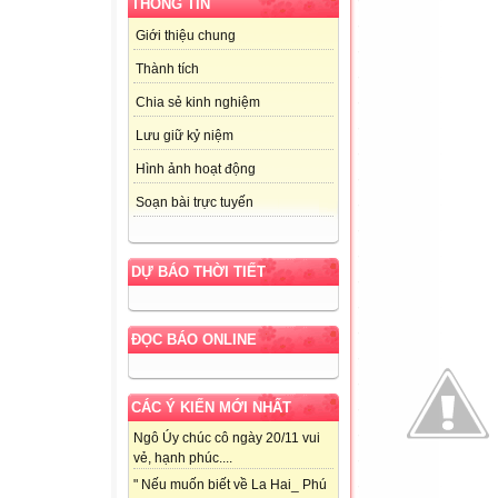
THÔNG TIN
Giới thiệu chung
Thành tích
Chia sẻ kinh nghiệm
Lưu giữ kỷ niệm
Hình ảnh hoạt động
Soạn bài trực tuyến
DỰ BÁO THỜI TIẾT
ĐỌC BÁO ONLINE
CÁC Ý KIẾN MỚI NHẤT
Ngô Úy chúc cô ngày 20/11 vui
vẻ, hạnh phúc....
" Nếu muốn biết về La Hai_ Phú