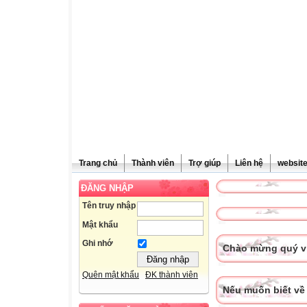
Trang chủ
Thành viên
Trợ giúp
Liên hệ
websit
ĐĂNG NHẬP
Tên truy nhập
Mật khẩu
Ghi nhớ
Chào mừng quý vị
Quên mật khẩu
ĐK thành viên
Nếu muốn biết về 