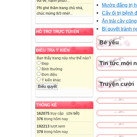
vui vẻ, hạnh phúc!...
Mướp đắng trị h
PN ghé thăm trang chủ nhà,
Cây ổi trị bệnh 
chúc mừng 8/3 nhé!...
Ăn trái cây cũn
Bí quyết tránh 
HỖ TRỢ TRỰC TUYẾN
Bé yêu
ĐIỀU TRA Ý KIẾN
Bạn thấy trang này như thế nào?
Tin tức mới 
Đẹp
Bình thường
Đơn điệu
Ý kiến khác
Truyện cười
THỐNG KÊ
162075
truy cập (
chi tiết
)
376
trong hôm nay
192213
lượt xem
378
trong hôm nay