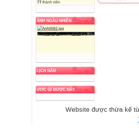
77
thành viên
ẢNH NGẪU NHIÊN
LỊCH NĂM
ƯƠC GÌ ĐƯỢC NẤY
Website được thừa kế t