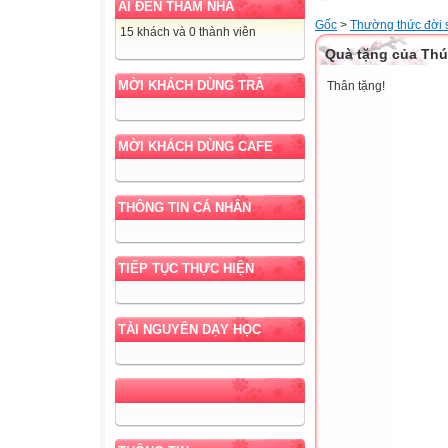
AI ĐẾN THĂM NHÀ
Gốc
>
Thường thức đời 
15 khách và 0 thành viên
Quà tặng của Thú
MỜI KHÁCH DÙNG TRÀ
Thân tặng!
MỜI KHÁCH DÙNG CAFE
THÔNG TIN CÁ NHÂN
TIẾP TỤC THỰC HIỆN
TÀI NGUYÊN DẠY HỌC