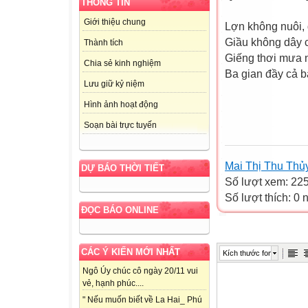
THÔNG TIN
Giới thiệu chung
Lợn không nuôi,
Giầu không dây 
Thành tích
Giếng thơi mưa 
Chia sẻ kinh nghiệm
Ba gian đầy cả b
Lưu giữ kỷ niệm
Nguyễ
Hình ảnh hoạt động
Soạn bài trực tuyến
Mai Thị Thu Thủ
DỰ BÁO THỜI TIẾT
Số lượt xem: 22
Số lượt thích: 0
ĐỌC BÁO ONLINE
CÁC Ý KIẾN MỚI NHẤT
Kích thước font
Ngô Úy chúc cô ngày 20/11 vui
vẻ, hạnh phúc....
" Nếu muốn biết về La Hai_ Phú