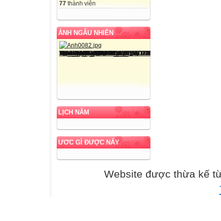
77
thành viên
ẢNH NGẪU NHIÊN
LỊCH NĂM
ƯƠC GÌ ĐƯỢC NẤY
Website được thừa kế t