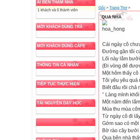
AI ĐẾN THĂM NHÀ
Gốc
>
Trang Thơ
>
1 khách và 0 thành viên
QUA NHÀ
MỜI KHÁCH DÙNG TRÀ
Cái ngày cô chư
MỜI KHÁCH DÙNG CAFE
Đường gần tôi cứ
Lối này lắm bưởi 
THÔNG TIN CÁ NHÂN
(Đi vòng để được
Một hôm thấy cô
Tôi yêu yêu quá
TIẾP TỤC THỰC HIỆN
Biết đâu rồi chả 
" Làng mình khối
Một năm đến lắm
TÀI NGUYÊN DẠY HỌC
Mùa thu mùa cố
Từ ngày cô đi lấ
Gớm sao có một
Bờ rào cây bưởi
Qua bên nhà thấy