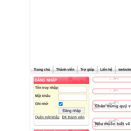
Trang chủ
Thành viên
Trợ giúp
Liên hệ
websit
ĐĂNG NHẬP
Tên truy nhập
Mật khẩu
Ghi nhớ
Chào mừng quý vị
Quên mật khẩu
ĐK thành viên
Nếu muốn biết về 