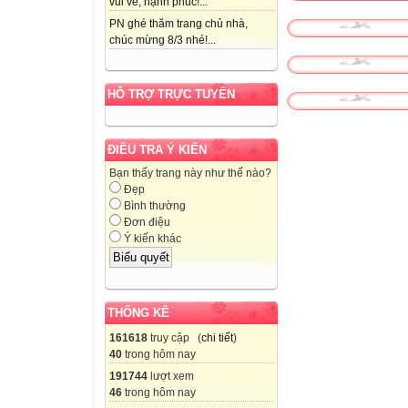
vui vẻ, hạnh phúc!...
PN ghé thăm trang chủ nhà,
chúc mừng 8/3 nhé!...
HỖ TRỢ TRỰC TUYẾN
ĐIỀU TRA Ý KIẾN
Bạn thấy trang này như thế nào?
Đẹp
Bình thường
Đơn điệu
Ý kiến khác
THỐNG KÊ
161618
truy cập (
chi tiết
)
40
trong hôm nay
191744
lượt xem
46
trong hôm nay