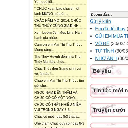
Yên quê tôi...
* CHÚC xuân bao chuyện tốt
lành MỪNG mùa én...
Đường dẫn
:
p
Gửi ý kiến
CHÀO NĂM MỚI 2014, CHÚC
THU THỦY CÙNG GIA ĐÌNH...
Em đã đổi thay
(
Xem bướm đêm đẹp kì lạ. Hân
GỬI EM MÙA T
hạnh gia nhập...
VÔ ĐỀ
(30/03/1
Cám ơn em Mai Thị Thu Thủy .
Mong rằng...
TỰ TÌNH
(30/03
Thu Thủy Huỳnh đến nhà Thu
NHỚ ANH
(30/0
Thủy Mai đây, chúc...
Chúc Thủy đón Giáng sinh vui
Bé yêu
vẻ, ấm áp !...
Chào em Mai Thị Thu Thủy . Em
gửi cho...
Tin tức mới 
NGỌC NAM ĐẾN THĂM VÀ
CHÚC CÔ CÓ MỘT NGÀY...
CHÚC CÔ THẬT NHIỀU NIỀM
Truyện cười
VUI TRONG NGÀY 8-3 ...
Chúc cô một ngày 8/3 thật ý...
Ghé thăm.Chúc quý cô ngày 8-3