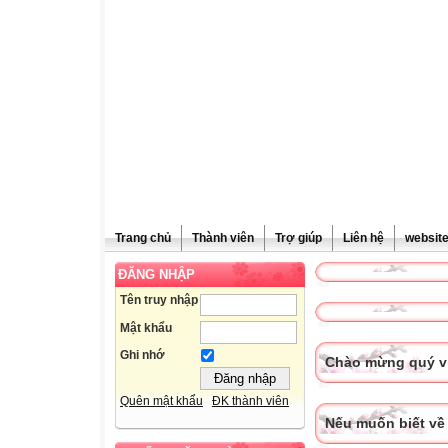
Trang chủ
Thành viên
Trợ giúp
Liên hệ
websit
ĐĂNG NHẬP
Tên truy nhập
Mật khẩu
Ghi nhớ
Chào mừng quý vị
Quên mật khẩu
ĐK thành viên
Nếu muốn biết về 