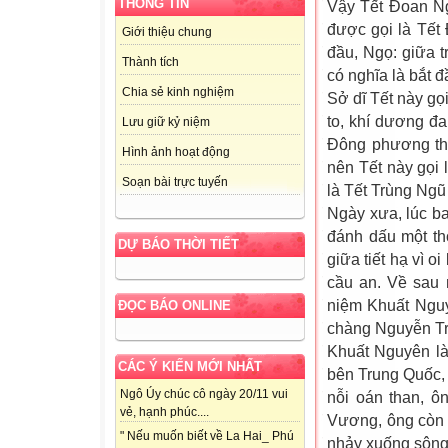
THÔNG TIN
Vậy Tết Đoan Ng
được gọi là Tết
Giới thiệu chung
đầu, Ngọ: giữa 
Thành tích
có nghĩa là bắt 
Chia sẻ kinh nghiệm
Sở dĩ Tết này gọi
to, khí dương đa
Lưu giữ kỷ niệm
Đông phương th
Hình ảnh hoạt động
nên Tết này gọi
Soạn bài trực tuyến
là Tết Trùng Ngũ
Ngày xưa, lúc b
đánh dấu một th
DỰ BÁO THỜI TIẾT
giữa tiết hạ vì 
cầu an. Về sau 
niệm Khuất Nguy
ĐỌC BÁO ONLINE
chàng Nguyễn Tri
Khuất Nguyên l
CÁC Ý KIẾN MỚI NHẤT
bên Trung Quốc, c
Ngô Úy chúc cô ngày 20/11 vui
nỗi oán than, ô
vẻ, hạnh phúc....
Vương, ông còn b
" Nếu muốn biết về La Hai_ Phú
nhảy xuống sông