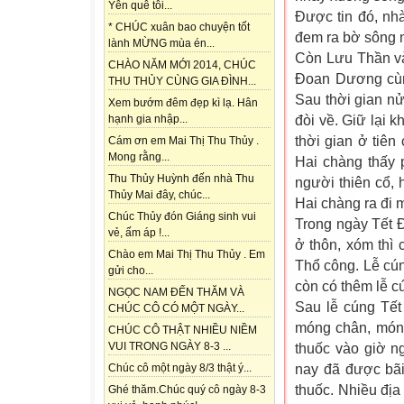
Yên quê tôi...
Được tin đó, nh
* CHÚC xuân bao chuyện tốt
đem ra bờ sông
lành MỪNG mùa én...
Còn Lưu Thần và
CHÀO NĂM MỚI 2014, CHÚC
Đoan Dương cùng
THU THỦY CÙNG GIA ĐÌNH...
Sau thời gian nử
Xem bướm đêm đẹp kì lạ. Hân
đòi về. Giữ lại 
hạnh gia nhập...
thời gian ở tiê
Cám ơn em Mai Thị Thu Thủy .
Mong rằng...
Hai chàng thấy 
Thu Thủy Huỳnh đến nhà Thu
người thiên cổ, 
Thủy Mai đây, chúc...
Hai chàng ra đi m
Chúc Thủy đón Giáng sinh vui
Trong ngày Tết Đ
vẻ, ấm áp !...
ở thôn, xóm thì 
Chào em Mai Thị Thu Thủy . Em
Thổ công. Lễ cún
gửi cho...
còn có thêm lễ c
NGỌC NAM ĐẾN THĂM VÀ
Sau lễ cúng Tết
CHÚC CÔ CÓ MỘT NGÀY...
móng chân, móng 
CHÚC CÔ THẬT NHIỀU NIỀM
VUI TRONG NGÀY 8-3 ...
thuốc vào giờ ng
nay đã được bãi 
Chúc cô một ngày 8/3 thật ý...
thuốc. Nhiều địa
Ghé thăm.Chúc quý cô ngày 8-3