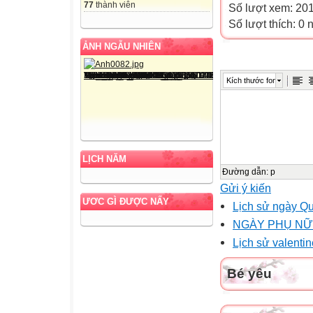
77
thành viên
Số lượt xem: 20
Số lượt thích: 0
ẢNH NGẪU NHIÊN
Kích thước font
LỊCH NĂM
Đường dẫn
:
p
Gửi ý kiến
ƯƠC GÌ ĐƯỢC NẤY
Lịch sử ngày Qu
NGÀY PHỤ NỮ 
Lịch sử valentin
Bé yêu