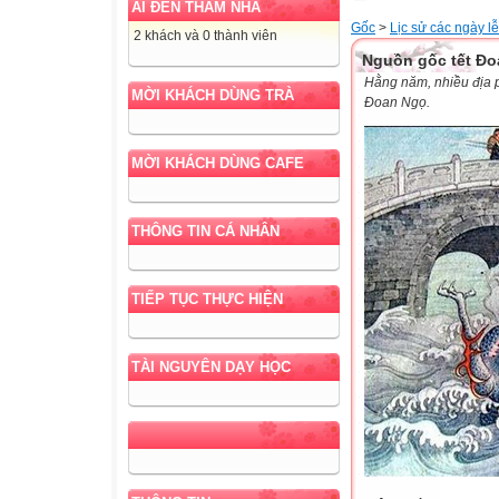
AI ĐẾN THĂM NHÀ
Gốc
>
Lịc sử các ngày lễ
2 khách và 0 thành viên
Nguồn gốc tết Đ
Hằng năm, nhiều địa p
MỜI KHÁCH DÙNG TRÀ
Đoan Ngọ.
MỜI KHÁCH DÙNG CAFE
THÔNG TIN CÁ NHÂN
TIẾP TỤC THỰC HIỆN
TÀI NGUYÊN DẠY HỌC