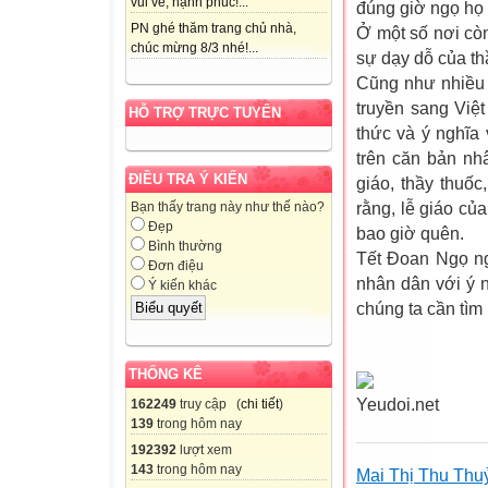
vui vẻ, hạnh phúc!...
đúng giờ ngọ họ 
PN ghé thăm trang chủ nhà,
Ở một số nơi còn 
chúc mừng 8/3 nhé!...
sự dạy dỗ của th
Cũng như nhiều 
truyền sang Việ
HỖ TRỢ TRỰC TUYẾN
thức và ý nghĩa
trên căn bản nh
ĐIỀU TRA Ý KIẾN
giáo, thầy thuố
rằng, lễ giáo củ
Bạn thấy trang này như thế nào?
Đẹp
bao giờ quên.
Bình thường
Tết Đoan Ngọ ngà
Đơn điệu
nhân dân với ý n
Ý kiến khác
chúng ta cần tìm 
THỐNG KÊ
Yeudoi.net
162249
truy cập (
chi tiết
)
139
trong hôm nay
192392
lượt xem
143
trong hôm nay
Mai Thị Thu Thu