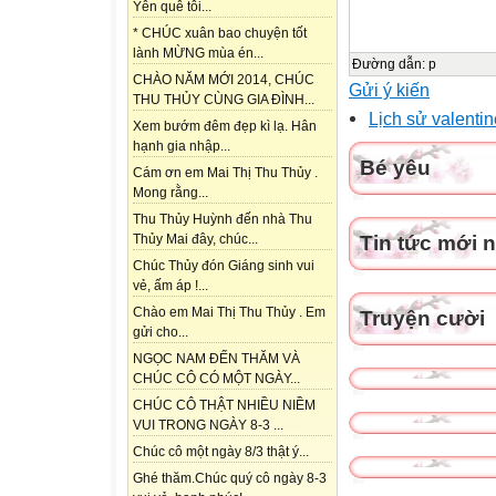
Yên quê tôi...
* CHÚC xuân bao chuyện tốt
lành MỪNG mùa én...
Đường dẫn
:
p
CHÀO NĂM MỚI 2014, CHÚC
Gửi ý kiến
THU THỦY CÙNG GIA ĐÌNH...
Lịch sử valentin
Xem bướm đêm đẹp kì lạ. Hân
hạnh gia nhập...
Bé yêu
Cám ơn em Mai Thị Thu Thủy .
Mong rằng...
Thu Thủy Huỳnh đến nhà Thu
Tin tức mới 
Thủy Mai đây, chúc...
Chúc Thủy đón Giáng sinh vui
vẻ, ấm áp !...
Chào em Mai Thị Thu Thủy . Em
Truyện cười
gửi cho...
NGỌC NAM ĐẾN THĂM VÀ
CHÚC CÔ CÓ MỘT NGÀY...
CHÚC CÔ THẬT NHIỀU NIỀM
VUI TRONG NGÀY 8-3 ...
Chúc cô một ngày 8/3 thật ý...
Ghé thăm.Chúc quý cô ngày 8-3