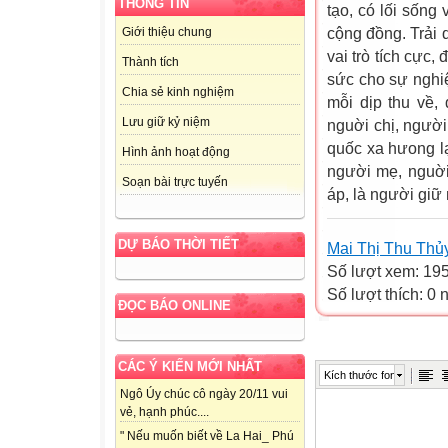
THÔNG TIN
tạo, có lối sống
cộng đồng. Trải 
Giới thiệu chung
vai trò tích cực
Thành tích
sức cho sự nghiệ
Chia sẻ kinh nghiệm
mỗi dịp thu về,
Lưu giữ kỷ niệm
nguời chị, người
quốc xa hưong l
Hình ảnh hoạt động
người mẹ, nguời
Soạn bài trực tuyến
áp, là người giữ
DỰ BÁO THỜI TIẾT
Mai Thị Thu Thủ
Số lượt xem: 19
Số lượt thích: 0
ĐỌC BÁO ONLINE
CÁC Ý KIẾN MỚI NHẤT
Kích thước font
Ngô Úy chúc cô ngày 20/11 vui
vẻ, hạnh phúc....
" Nếu muốn biết về La Hai_ Phú