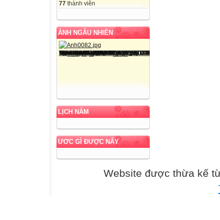
77
thành viên
ẢNH NGẪU NHIÊN
LỊCH NĂM
ƯƠC GÌ ĐƯỢC NẤY
Website được thừa kế t