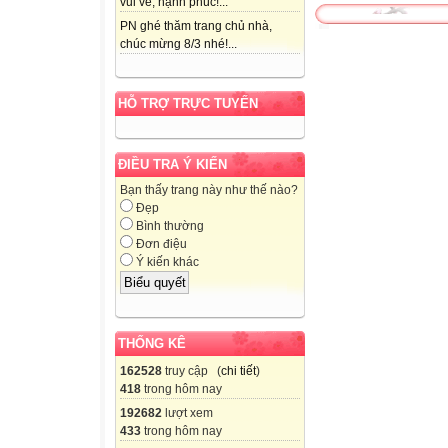
vui vẻ, hạnh phúc!...
PN ghé thăm trang chủ nhà,
chúc mừng 8/3 nhé!...
HỖ TRỢ TRỰC TUYẾN
ĐIỀU TRA Ý KIẾN
Bạn thấy trang này như thế nào?
Đẹp
Bình thường
Đơn điệu
Ý kiến khác
THỐNG KÊ
162528
truy cập (
chi tiết
)
418
trong hôm nay
192682
lượt xem
433
trong hôm nay