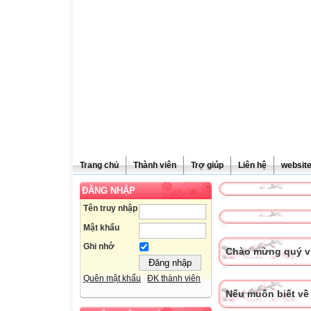
Trang chủ
Thành viên
Trợ giúp
Liên hệ
websit
ĐĂNG NHẬP
Tên truy nhập
Mật khẩu
Ghi nhớ
Chào mừng quý vị
Quên mật khẩu
ĐK thành viên
Nếu muốn biết về 