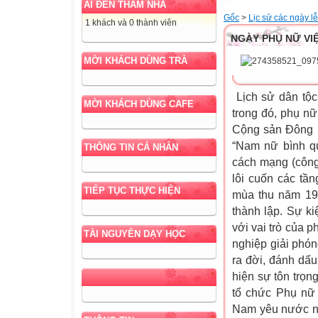
AI ĐẾN THĂM NHÀ
Gốc
>
Lịc sử các ngày lễ
1 khách và 0 thành viên
NGÀY PHỤ NỮ VIỆ
MỜI KHÁCH DÙNG TRÀ
Lịch sử dân tộc
MỜI KHÁCH DÙNG CAFE
trong đó, phụ nữ
Cộng sản Đông D
“Nam nữ bình qu
THÔNG TIN CÁ NHÂN
cách mạng (công 
lôi cuốn các tầ
TIẾP TỤC THỰC HIỆN
mùa thu năm 193
thành lập. Sự k
với vai trò của 
TÀI NGUYÊN DẠY HỌC
nghiệp giải phó
ra đời, đánh dấu
hiện sự tôn trọn
tổ chức Phụ nữ 
Nam yêu nước ng