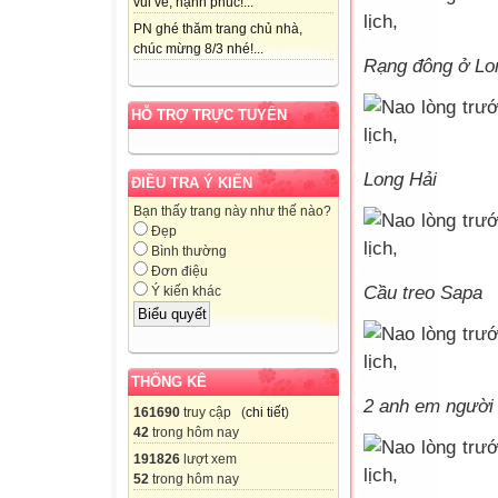
vui vẻ, hạnh phúc!...
PN ghé thăm trang chủ nhà,
chúc mừng 8/3 nhé!...
Rạng đông ở Lo
HỖ TRỢ TRỰC TUYẾN
Long Hải
ĐIỀU TRA Ý KIẾN
Bạn thấy trang này như thế nào?
Đẹp
Bình thường
Đơn điệu
Cầu treo Sapa
Ý kiến khác
THỐNG KÊ
2 anh em người
161690
truy cập (
chi tiết
)
42
trong hôm nay
191826
lượt xem
52
trong hôm nay