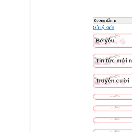
Đường dẫn
:
p
Gửi ý kiến
Bé yêu
Tin tức mới 
Truyện cười