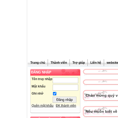
Trang chủ
Thành viên
Trợ giúp
Liên hệ
websit
ĐĂNG NHẬP
Tên truy nhập
Mật khẩu
Ghi nhớ
Chào mừng quý vị
Quên mật khẩu
ĐK thành viên
Nếu muốn biết về 