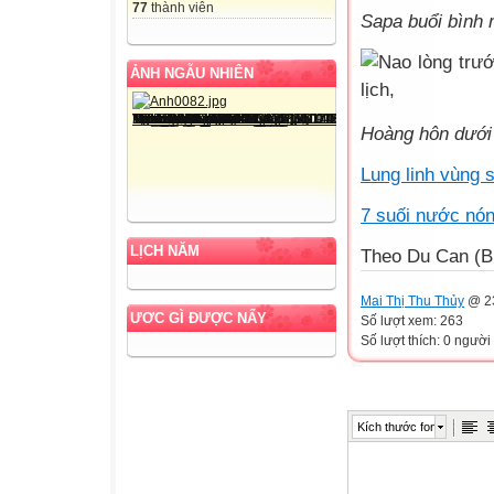
77
thành viên
Sapa buổi bình 
ẢNH NGẪU NHIÊN
Hoàng hôn dưới
Lung linh vùng
7 suối nước nón
LỊCH NĂM
Theo Du Can (B
Mai Thị Thu Thủy
@ 23
ƯƠC GÌ ĐƯỢC NẤY
Số lượt xem: 263
Số lượt thích: 0 người
Kích thước font