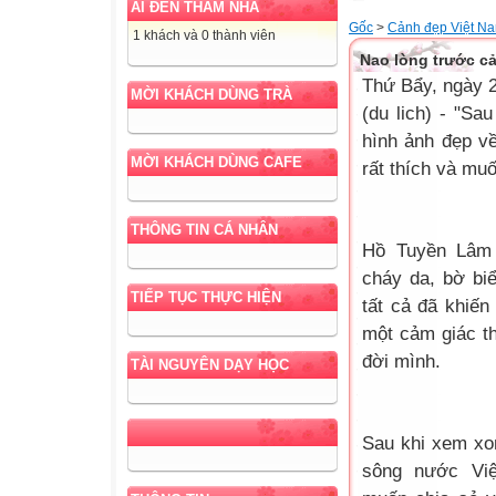
AI ĐẾN THĂM NHÀ
Gốc
>
Cảnh đẹp Việt N
1 khách và 0 thành viên
Nao lòng trước c
Thứ Bẩy, ngày 2
MỜI KHÁCH DÙNG TRÀ
(du lich) - "S
hình ảnh đẹp v
MỜI KHÁCH DÙNG CAFE
rất thích và muố
THÔNG TIN CÁ NHÂN
Hồ Tuyền Lâm 
cháy da, bờ bi
TIẾP TỤC THỰC HIỆN
tất cả đã khiến
một cảm giác th
đời mình.
TÀI NGUYÊN DẠY HỌC
Sau khi xem xo
sông nước Việ