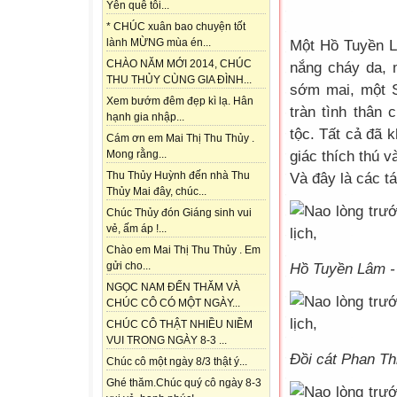
Yên quê tôi...
* CHÚC xuân bao chuyện tốt
lành MỪNG mùa én...
Một Hồ Tuyền L
CHÀO NĂM MỚI 2014, CHÚC
nắng cháy da, 
THU THỦY CÙNG GIA ĐÌNH...
sớm mai, một S
Xem bướm đêm đẹp kì lạ. Hân
tràn tình thân
hạnh gia nhập...
tộc. Tất cả đã k
Cám ơn em Mai Thị Thu Thủy .
giác thích thú v
Mong rằng...
Thu Thủy Huỳnh đến nhà Thu
Và đây là các t
Thủy Mai đây, chúc...
Chúc Thủy đón Giáng sinh vui
vẻ, ấm áp !...
Chào em Mai Thị Thu Thủy . Em
gửi cho...
Hồ Tuyền Lâm -
NGỌC NAM ĐẾN THĂM VÀ
CHÚC CÔ CÓ MỘT NGÀY...
CHÚC CÔ THẬT NHIỀU NIỀM
VUI TRONG NGÀY 8-3 ...
Đồi cát Phan Th
Chúc cô một ngày 8/3 thật ý...
Ghé thăm.Chúc quý cô ngày 8-3