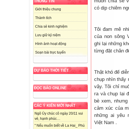
muốn chia sẻ v
THÔNG TIN
có dịp chiêm ng
Giới thiệu chung
Thành tích
Chia sẻ kinh nghiệm
Tôi đam mê nhi
Lưu giữ kỷ niệm
của non sông V
ghi lại những kh
Hình ảnh hoạt động
từng đặt chân đ
Soạn bài trực tuyến
DỰ BÁO THỜI TIẾT
Thật khó để diễn
chụp nhìn thấy
vậy. Tôi chỉ mu
ĐỌC BÁO ONLINE
ra và chụp lại 
bè xem, nhưng 
CÁC Ý KIẾN MỚI NHẤT
cảm xúc của mì
Ngô Úy chúc cô ngày 20/11 vui
những ai yêu 
vẻ, hạnh phúc....
Việt Nam .
" Nếu muốn biết về La Hai_ Phú