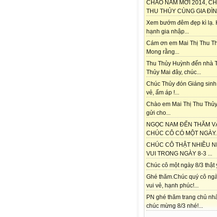
CHÀO NĂM MỚI 2014, C
THU THỦY CÙNG GIA ĐÌNH
Xem bướm đêm đẹp kì lạ.
hạnh gia nhập...
Cám ơn em Mai Thị Thu Th
Mong rằng...
Thu Thủy Huỳnh đến nhà 
Thủy Mai đây, chúc...
Chúc Thủy đón Giáng sinh
vẻ, ấm áp !...
Chào em Mai Thị Thu Thủy
gửi cho...
NGỌC NAM ĐẾN THĂM V
CHÚC CÔ CÓ MỘT NGÀY..
CHÚC CÔ THẬT NHIỀU N
VUI TRONG NGÀY 8-3 ...
Chúc cô một ngày 8/3 thật ý
Ghé thăm.Chúc quý cô ngà
vui vẻ, hạnh phúc!...
PN ghé thăm trang chủ nh
chúc mừng 8/3 nhé!...