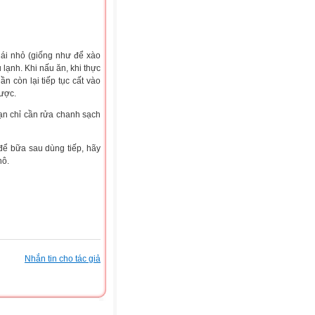
Thái nhỏ (giống như để xào
lạnh. Khi nấu ăn, khi thực
n còn lại tiếp tục cất vào
được.
ạn chỉ cần rửa chanh sạch
để bữa sau dùng tiếp, hãy
hô.
Nhắn tin cho tác giả