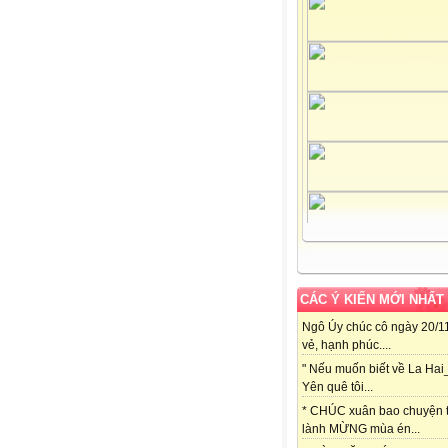
CÁC Ý KIẾN MỚI NHẤT
Ngô Úy chúc cô ngày 20/11
vẻ, hạnh phúc....
" Nếu muốn biết về La Hai
Yên quê tôi...
* CHÚC xuân bao chuyện t
lành MỪNG mùa én...