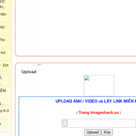
HÚC
...
 Hân
ủy .
Thu
 vui
 . Em
Upload
À
.
IỀM
UPLOAD ẢNH / VIDEO và LẤY LINK MIỄN 
...
y 8-3
Trang Imageshack.us
(
)
à,
Upload
Xóa