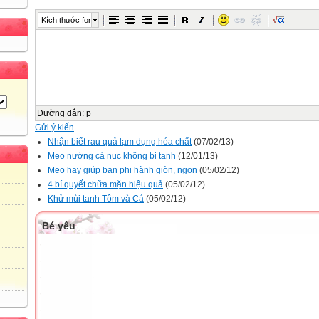
Kích thước font
Đường dẫn
:
p
Gửi ý kiến
Nhận biết rau quả lạm dụng hóa chất
(07/02/13)
Mẹo nướng cá nục không bị tanh
(12/01/13)
Mẹo hay giúp bạn phi hành giòn, ngon
(05/02/12)
4 bí quyết chữa mặn hiệu quả
(05/02/12)
Khử mùi tanh Tôm và Cá
(05/02/12)
Bé yêu