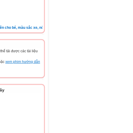
ho bé, màu sắc xe, nốt ruồi, xem tuổi.v.v.v )
ể tải được các tài liệu
hoặc
xem phim hướng dẫn
đây