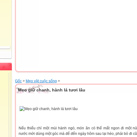
Gốc
>
Mẹo vặt cuộc sống
>
Mẹo giữ chanh, hành lá tươi lâu
Nếu thiếu chỉ một mùi hành ngò, món ăn có thể mất ngon đi một n
nước mới dùng một góc mà để đến ngày hôm sau lại héo, phải bỏ đi cũn