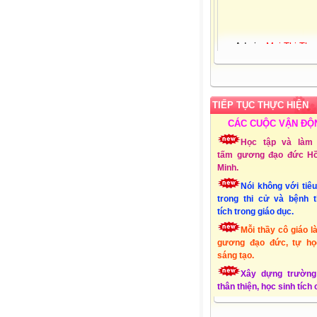
Admin:
Mai Thị Thu
Giới tính:
Nữ
Sinh nhật:
25-03-19
Đơn vị CT:
Trường 
học Xuân Quang 3 – Đ
Xuân - Phú Yên
TIẾP TỤC THỰC HIỆN
Chuyên môn:
Lớp 1
CÁC CUỘC VẬN ĐỘ
Địa chỉ:
Xuân Quang
Đồng Xuân - Phú Yên
Học tập và làm 
Liên hệ Email:
tấm gương đạo đức Hồ
mttthuy.th.xquang3.dx
Minh.
ĐT:
01232856494
Nói không với tiê
Lập Website:
15/10
trong thi cử và bệnh 
tích trong giáo dục.
Mỗi thầy cô giáo l
gương đạo đức, tự họ
sáng tạo.
Xây dựng trường
thân thiện, học sinh tích