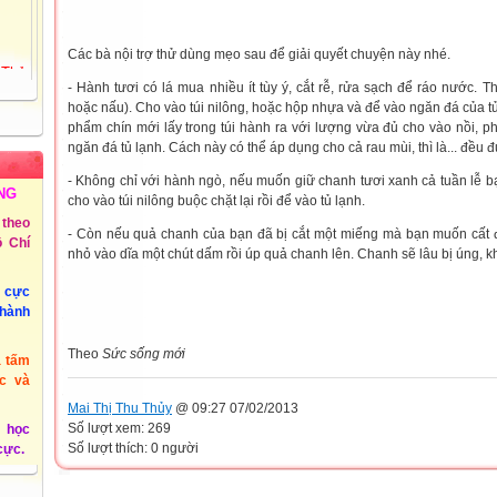
 Thủy
Các bà nội trợ thử dùng mẹo sau để giải quyết chuyện này nhé.
- Hành tươi có lá mua nhiều ít tùy ý, cắt rễ, rửa sạch để ráo nước. 
72
hoặc nấu). Cho vào túi nilông, hoặc hộp nhựa và để vào ngăn đá của tủ 
Tiểu
phẩm chín mới lấy trong túi hành ra với lượng vừa đủ cho vào nồi, phầ
ồng
ngăn đá tủ lạnh. Cách này có thể áp dụng cho cả rau mùi, thì là... đều 
- Không chỉ với hành ngò, nếu muốn giữ chanh tươi xanh cả tuần lễ b
NG
 3 -
cho vào túi nilông buộc chặt lại rồi để vào tủ lạnh.
theo
- Còn nếu quả chanh của bạn đã bị cắt một miếng mà bạn muốn cất 
 Chí
nhỏ vào dĩa một chút dấm rồi úp quả chanh lên. Chanh sẽ lâu bị úng, k
@phuyen.edu.vn.
u cực
/2011
thành
Theo
Sức sống mới
à tấm
c và
Mai Thị Thu Thủy
@ 09:27 07/02/2013
Số lượt xem: 269
 học
Số lượt thích: 0 người
 cực.