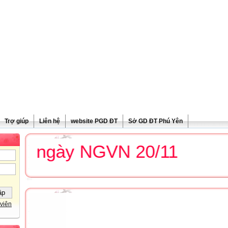
Trợ giúp
Liên hệ
website PGD ĐT
Sở GD ĐT Phú Yên
g ngày NGVN 20/11
viên