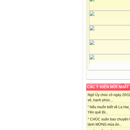
CÁC Ý KIẾN MỚI NHẤT
Ngô Úy chúc cô ngày 20/11
vẻ, hạnh phúc....
" Nếu muốn biết về La Hai
Yên quê tôi...
* CHÚC xuân bao chuyện t
lành MỪNG mùa én...