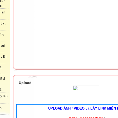
HÚC
...
 Hân
ủy .
Thu
 vui
 . Em
À
.
IỀM
Upload
...
y 8-3
à,
UPLOAD ẢNH / VIDEO và LẤY LINK MIỄN 