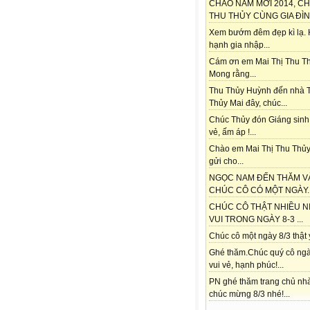
CHÀO NĂM MỚI 2014, C
THU THỦY CÙNG GIA ĐÌNH
Xem bướm đêm đẹp kì lạ.
hạnh gia nhập...
Cám ơn em Mai Thị Thu Th
Mong rằng...
Thu Thủy Huỳnh đến nhà 
Thủy Mai đây, chúc...
Chúc Thủy đón Giáng sinh
vẻ, ấm áp !...
Chào em Mai Thị Thu Thủy
gửi cho...
NGỌC NAM ĐẾN THĂM V
CHÚC CÔ CÓ MỘT NGÀY..
CHÚC CÔ THẬT NHIỀU N
VUI TRONG NGÀY 8-3 ...
Chúc cô một ngày 8/3 thật ý
Ghé thăm.Chúc quý cô ngà
vui vẻ, hạnh phúc!...
PN ghé thăm trang chủ nh
chúc mừng 8/3 nhé!...