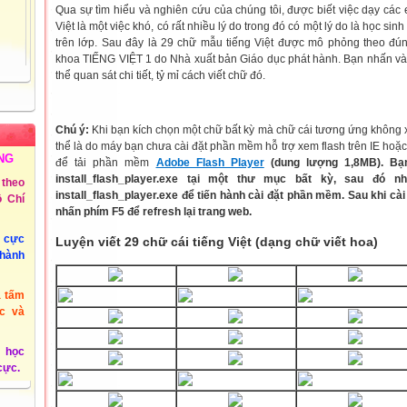
Qua sự tìm hiểu và nghiên cứu của chúng tôi, được biết việc dạy các
Việt là một việc khó, có rất nhiều lý do trong đó có một lý do là học sinh 
trên lớp. Sau đây là 29 chữ mẫu tiếng Việt được mô phỏng theo đú
khoa TIẾNG VIỆT 1 do Nhà xuất bản Giáo dục phát hành. Bạn nhấn vào
thể quan sát chi tiết, tỷ mỉ cách viết chữ đó.
Chú ý:
Khi bạn kích chọn một chữ bất kỳ mà chữ cái tương ứng không 
thể là do máy bạn chưa cài đặt phần mềm hỗ trợ xem flash trên IE hoặc
NG
để tải phần mềm
Adobe Flash Player
(dung lượng 1,8MB). Bạn
install_flash_player.exe tại một thư mục bất kỳ, sau đó n
theo
install_flash_player.exe để tiến hành cài đặt phần mềm. Sau khi c
 Chí
nhấn phím F5 để refresh lại trang web.
u cực
Luyện viết 29 chữ cái tiếng Việt (dạng chữ viết hoa)
thành
à tấm
c và
 học
 cực.