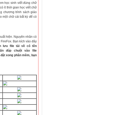
 em học sinh viết đúng chữ
có ít thời gian học viết chữ
ng chương trình sách giáo
 một chữ cái bất kỳ để có
xuất hiện. Nguyên nhân có
 FireFox. Bạn kích vào đây
 lưu file tải về có tên
hấn đúp chuột vào file
ài đặt xong phần mềm, bạn