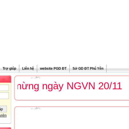
Trợ giúp
Liên hệ
website PGD ĐT
Sở GD ĐT Phú Yên
 mừng ngày NGVN 20/11
viên