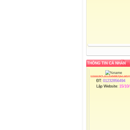
Admin:
Mai Thị Thu
Giới tính:
Nữ
Sinh nhật:
25-03-19
Đơn vị CT:
Trường 
học Xuân Quang 3 – Đ
Xuân - Phú Yên
Chuyên môn:
Lớp 1
Địa chỉ:
Xuân Quang
Đồng Xuân - Phú Yên
Liên hệ Email:
THÔNG TIN CÁ NHÂN
mttthuy.th.xquang3.dx
ĐT:
01232856494
Lập Website:
15/10