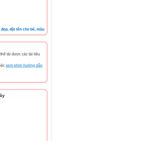
 đặt tên cho bé, màu sắc xe, nốt ruồi, xem tuổi.v.v.v )
ể tải được các tài liệu
hoặc
xem phim hướng dẫn
đây