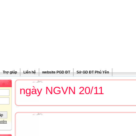
Trợ giúp
Liên hệ
website PGD ĐT
Sở GD ĐT Phú Yên
 ngày NGVN 20/11
viên