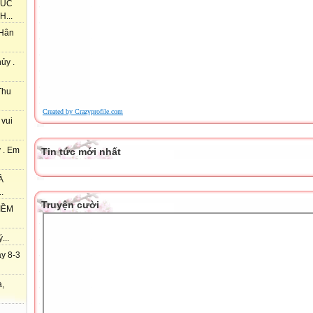
HÚC
...
 Hân
ủy .
Thu
Created by Crazyprofile.com
 vui
 . Em
Tin tức mới nhất
À
.
Truyện cười
IỀM
...
y 8-3
à,