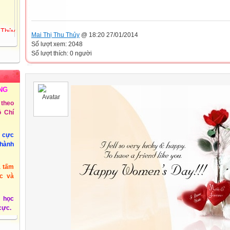
 Thủy
Mai Thị Thu Thủy
@ 18:20 27/01/2014
72
Số lượt xem: 2048
Tiểu
Số lượt thích: 0 người
ồng
 3 -
NG
theo
 Chí
@phuyen.edu.vn.
/2011
u cực
thành
à tấm
c và
 học
 cực.