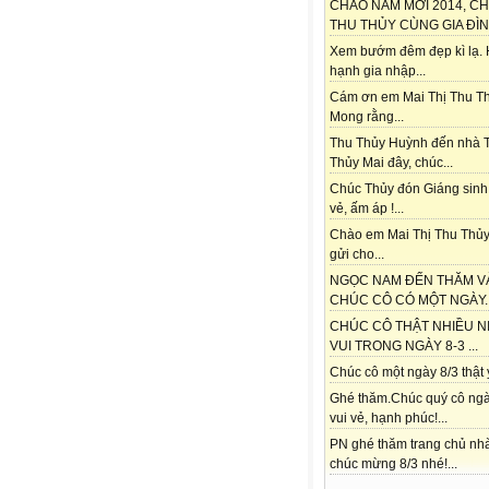
CHÀO NĂM MỚI 2014, C
THU THỦY CÙNG GIA ĐÌNH
Xem bướm đêm đẹp kì lạ.
hạnh gia nhập...
Cám ơn em Mai Thị Thu Th
Mong rằng...
Thu Thủy Huỳnh đến nhà 
Thủy Mai đây, chúc...
Chúc Thủy đón Giáng sinh
vẻ, ấm áp !...
Chào em Mai Thị Thu Thủy
gửi cho...
NGỌC NAM ĐẾN THĂM V
CHÚC CÔ CÓ MỘT NGÀY..
CHÚC CÔ THẬT NHIỀU N
VUI TRONG NGÀY 8-3 ...
Chúc cô một ngày 8/3 thật ý
Ghé thăm.Chúc quý cô ngà
vui vẻ, hạnh phúc!...
PN ghé thăm trang chủ nh
chúc mừng 8/3 nhé!...