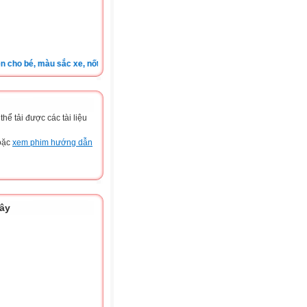
 bé, màu sắc xe, nốt ruồi, xem tuổi.v.v.v )
ể tải được các tài liệu
hoặc
xem phim hướng dẫn
đây