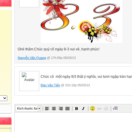
Ghé thăm.Chúc quý cô ngày 8-3 vui vẻ, hạnh phúc!
Nguyễn Văn Quang
@ 17h:05p 05/03/13
Ch
úc cô một ngày 8/3 thật ý nghĩa, vui tư­ơi ngập tràn h
Đào Văn Tiến
@ 21h:10p 05/03/13
Kích thước font