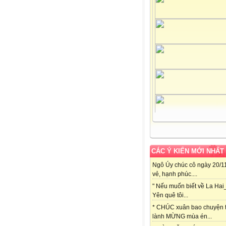
CÁC Ý KIẾN MỚI NHẤT
Ngô Úy chúc cô ngày 20/11
vẻ, hạnh phúc....
" Nếu muốn biết về La Hai
Yên quê tôi...
* CHÚC xuân bao chuyện t
lành MỪNG mùa én...