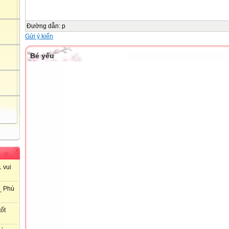
Đường dẫn
:
p
Gửi ý kiến
Bé yêu
 vui
_ Phú
ốt