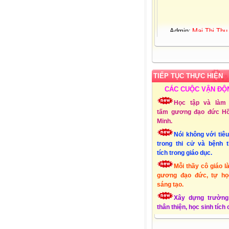
Admin:
Mai Thị Thu
Giới tính:
Nữ
Sinh nhật:
25-03-19
Đơn vị CT:
Trường 
học Xuân Quang 3 – Đ
Xuân - Phú Yên
Chuyên môn:
Lớp 1
TIẾP TỤC THỰC HIỆN
Địa chỉ:
Xuân Quang
CÁC CUỘC VẬN ĐỘ
Đồng Xuân - Phú Yên
Liên hệ Email:
Học tập và làm 
tấm gương đạo đức Hồ
mttthuy.th.xquang3.dx
Minh.
ĐT:
01232856494
Lập Website:
15/10
Nói không với tiê
trong thi cử và bệnh 
tích trong giáo dục.
Mỗi thầy cô giáo l
gương đạo đức, tự họ
sáng tạo.
Xây dựng trường
thân thiện, học sinh tích