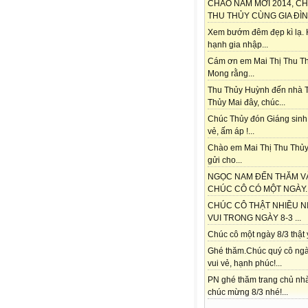
CHÀO NĂM MỚI 2014, C
THU THỦY CÙNG GIA ĐÌNH
Xem bướm đêm đẹp kì lạ.
hạnh gia nhập...
Cám ơn em Mai Thị Thu Th
Mong rằng...
Thu Thủy Huỳnh đến nhà 
Thủy Mai đây, chúc...
Chúc Thủy đón Giáng sinh
vẻ, ấm áp !...
Chào em Mai Thị Thu Thủy
gửi cho...
NGỌC NAM ĐẾN THĂM V
CHÚC CÔ CÓ MỘT NGÀY..
CHÚC CÔ THẬT NHIỀU N
VUI TRONG NGÀY 8-3 ...
Chúc cô một ngày 8/3 thật ý
Ghé thăm.Chúc quý cô ngà
vui vẻ, hạnh phúc!...
PN ghé thăm trang chủ nh
chúc mừng 8/3 nhé!...