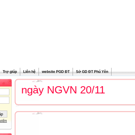
Trợ giúp
Liên hệ
website PGD ĐT
Sở GD ĐT Phú Yên
g ngày NGVN 20/11
viên