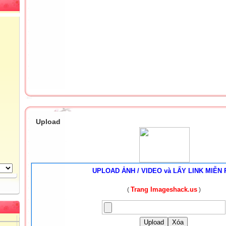
Upload
UPLOAD ẢNH / VIDEO và LẤY LINK MIỄN 
Trang Imageshack.us
(
)
Upload
Xóa