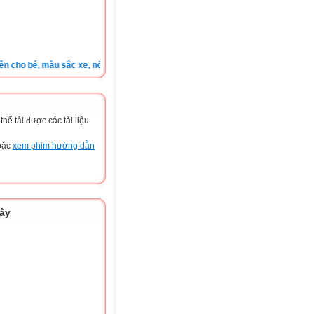
ho bé, màu sắc xe, nốt ruồi, xem tuổi.v.v.v )
ể tải được các tài liệu
hoặc
xem phim hướng dẫn
đây