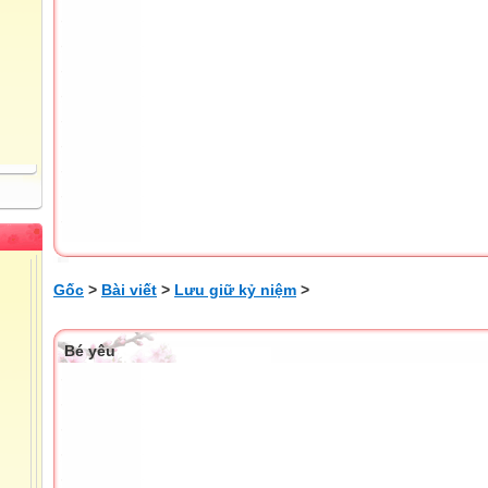
Gốc
>
Bài viết
>
Lưu giữ kỷ niệm
>
Bé yêu