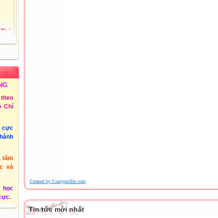
 Thủy
72
Tiểu
ồng
NG
 3 -
theo
 Chí
@phuyen.edu.vn.
u cực
/2011
thành
à tấm
c và
Created by Crazyprofile.com
 học
 cực.
Tin tức mới nhất