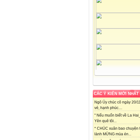
CÁC Ý KIẾN MỚI NHẤT
Ngô Úy chúc cô ngày 20/11
vẻ, hạnh phúc....
" Nếu muốn biết về La Hai
Yên quê tôi...
* CHÚC xuân bao chuyện t
lành MỪNG mùa én...