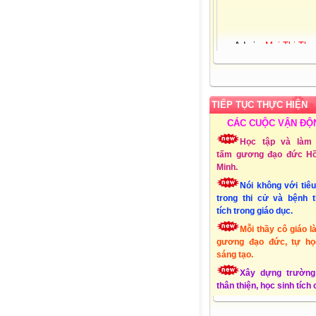
Admin:
Mai Thị Thu
Giới tính:
Nữ
Sinh nhật:
25-03-19
Đơn vị CT:
Trường 
học Xuân Quang 3 – Đ
Xuân - Phú Yên
TIẾP TỤC THỰC HIỆN
Chuyên môn:
Lớp 1
CÁC CUỘC VẬN ĐỘ
Địa chỉ:
Xuân Quang
Đồng Xuân - Phú Yên
Học tập và làm 
Liên hệ Email:
tấm gương đạo đức Hồ
mttthuy.th.xquang3.dx
Minh.
ĐT:
01232856494
Nói không với tiê
Lập Website:
15/10
trong thi cử và bệnh 
tích trong giáo dục.
Mỗi thầy cô giáo l
gương đạo đức, tự họ
sáng tạo.
Xây dựng trường
thân thiện, học sinh tích