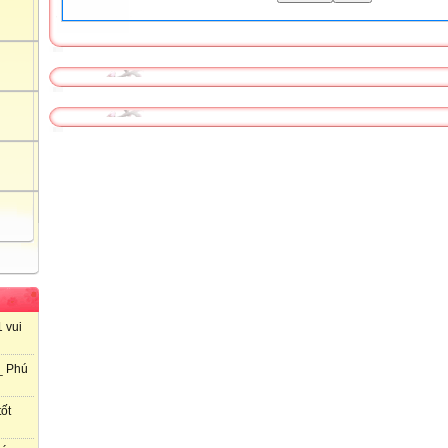
 vui
_ Phú
ốt