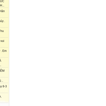
HÚC
...
 Hân
ủy .
Thu
 vui
 . Em
À
.
IỀM
...
y 8-3
à,