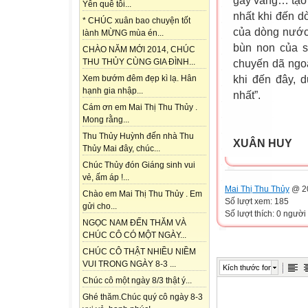
gáy vang… tạo
Yên quê tôi...
nhất khi đến d
* CHÚC xuân bao chuyện tốt
của dòng nước 
lành MỪNG mùa én...
bùn non của s
CHÀO NĂM MỚI 2014, CHÚC
THU THỦY CÙNG GIA ĐÌNH...
chuyến dã ngo
khi đến đây, 
Xem bướm đêm đẹp kì lạ. Hân
hạnh gia nhập...
nhất”.
Cám ơn em Mai Thị Thu Thủy .
Mong rằng...
Thu Thủy Huỳnh đến nhà Thu
XUÂN HUY
Thủy Mai đây, chúc...
Chúc Thủy đón Giáng sinh vui
vẻ, ấm áp !...
Mai Thị Thu Thủy
@ 20
Chào em Mai Thị Thu Thủy . Em
Số lượt xem: 185
gửi cho...
Số lượt thích: 0 người
NGỌC NAM ĐẾN THĂM VÀ
CHÚC CÔ CÓ MỘT NGÀY...
CHÚC CÔ THẬT NHIỀU NIỀM
VUI TRONG NGÀY 8-3 ...
Kích thước font
Chúc cô một ngày 8/3 thật ý...
Ghé thăm.Chúc quý cô ngày 8-3