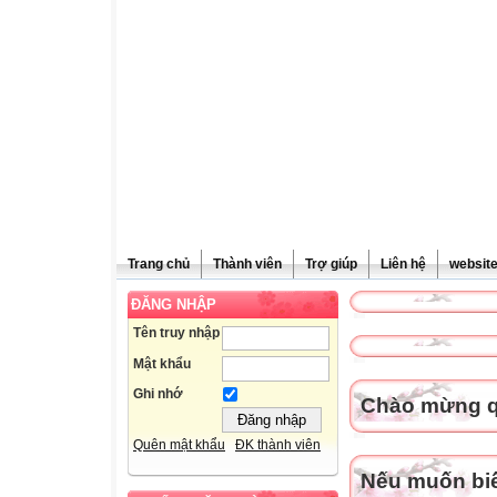
Trang chủ
Thành viên
Trợ giúp
Liên hệ
websit
ĐĂNG NHẬP
Tên truy nhập
Mật khẩu
Ghi nhớ
Chào mừng qu
Quên mật khẩu
ĐK thành viên
Nếu muốn biết