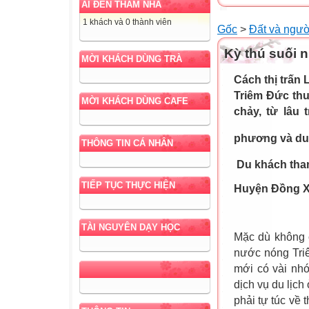
AI ĐẾN THĂM NHÀ
1 khách và 0 thành viên
Gốc
>
Đất và ngư
Kỳ thú suối 
MỜI KHÁCH DÙNG TRÀ
Cách thị trấn
Triêm Đức th
MỜI KHÁCH DÙNG CAFE
chảy, từ lâu 
phương và du 
THÔNG TIN CÁ NHÂN
Du khách tha
TIẾP TỤC THỰC HIỆN
Huyện Đồng X
TÀI NGUYÊN DẠY HỌC
Mặc dù không c
nước nóng Tri
mới có vài nhó
dịch vụ du lịc
phải tự túc về