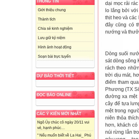
THÔNG TIN
dại mọc rải rá
lo lắng bởi với
Giới thiệu chung
thịt heo và các
Thành tích
đây cũng có t
Chia sẻ kinh nghiệm
nướng và thưởn
Lưu giữ kỷ niệm
Hình ảnh hoạt động
Dòng suối nước
Soạn bài trực tuyến
sát dòng sông 
rách theo nhữn
trời dịu mát, h
DỰ BÁO THỜI TIẾT
điểm tham qua
Phương (TX Sôn
ĐỌC BÁO ONLINE
đường xa mệt n
cây để tựa lư
mệt trong ngư
CÁC Ý KIẾN MỚI NHẤT
niên thỏa thíc
Ngô Úy chúc cô ngày 20/11 vui
hơn, khách có 
vẻ, hạnh phúc....
núi rừng lẫn tro
" Nếu muốn biết về La Hai_ Phú