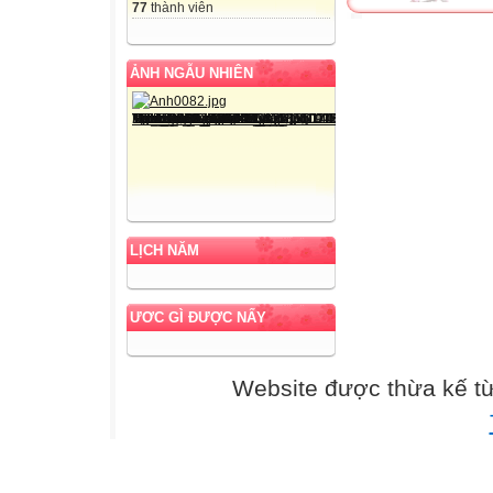
77
thành viên
ẢNH NGẪU NHIÊN
LỊCH NĂM
ƯƠC GÌ ĐƯỢC NẤY
Website được thừa kế t