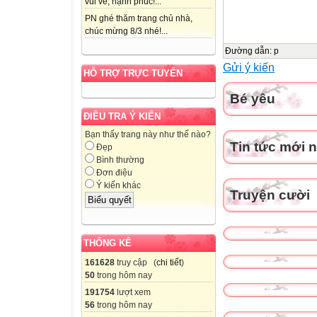
vui vẻ, hạnh phúc!...
PN ghé thăm trang chủ nhà,
chúc mừng 8/3 nhé!...
Đường dẫn
:
p
Gửi ý kiến
HỖ TRỢ TRỰC TUYẾN
Bé yêu
ĐIỀU TRA Ý KIẾN
Bạn thấy trang này như thế nào?
Tin tức mới 
Đẹp
Bình thường
Đơn điệu
Ý kiến khác
Truyện cười
THỐNG KÊ
161628
truy cập (
chi tiết
)
50
trong hôm nay
191754
lượt xem
56
trong hôm nay