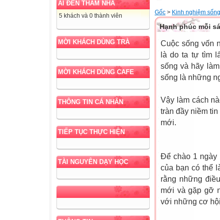
AI ĐẾN THĂM NHÀ
Gốc
>
Kinh nghiệm sốn
5 khách và 0 thành viên
Hạnh phúc mỗi sá
MỜI KHÁCH DÙNG TRÀ
Cuộc sống vốn n
là do ta tự tìm
sống và hãy làm
MỜI KHÁCH DÙNG CAFE
sống là những ng
Vậy làm cách nà
THÔNG TIN CÁ NHÂN
tràn đầy niềm ti
mới.
TIẾP TỤC THỰC HIỆN
Để chào 1 ngày 
TÀI NGUYÊN DẠY HỌC
của bạn có thể l
rằng những điều
mới và gặp gỡ n
với những cơ hội