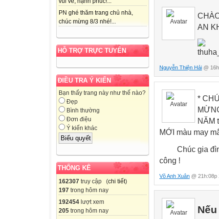
vui vẻ, hạnh phúc!...
PN ghé thăm trang chủ nhà,
CHÀO
chúc mừng 8/3 nhé!...
AN K
HỖ TRỢ TRỰC TUYẾN
Nguyễn Thiện Hải
@ 16h:
ĐIỀU TRA Ý KIẾN
Bạn thấy trang này như thế nào?
* CHÚ
Đẹp
MỪNG 
Bình thường
Đơn điệu
NĂM t
Ý kiến khác
MỚI màu may mắ
Chúc gia đình 
công !
THỐNG KÊ
Võ Anh Xuân
@ 21h:08p 
162307
truy cập (
chi tiết
)
197
trong hôm nay
192454
lượt xem
Nếu 
205
trong hôm nay