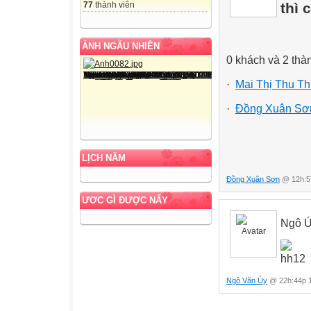
77
thành viên
thì 
ẢNH NGẪU NHIÊN
0 khách và 2 thà
·
Mai Thị Thu T
·
Đồng Xuân Sơ
LỊCH NĂM
Đồng Xuân Sơn
@ 12h:57
ƯƠC GÌ ĐƯỢC NẤY
Ngô Ú
Ngô Văn Úy
@ 22h:44p 1