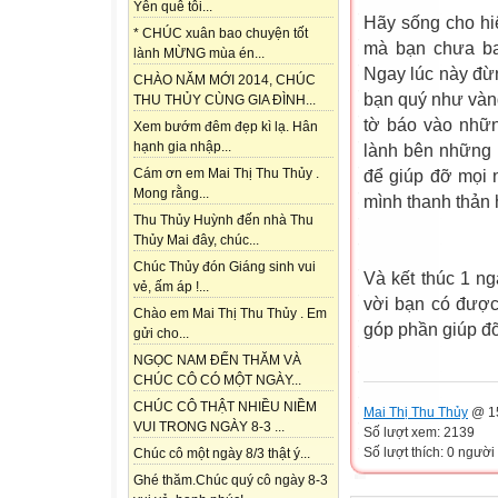
Yên quê tôi...
Hãy sống cho hi
* CHÚC xuân bao chuyện tốt
mà bạn chưa ba
lành MỪNG mùa én...
Ngay lúc này đừn
CHÀO NĂM MỚI 2014, CHÚC
bạn quý như vàn
THU THỦY CÙNG GIA ĐÌNH...
tờ báo vào nhữn
Xem bướm đêm đẹp kì lạ. Hân
hạnh gia nhập...
lành bên những 
Cám ơn em Mai Thị Thu Thủy .
để giúp đỡ mọi 
Mong rằng...
mình thanh thản 
Thu Thủy Huỳnh đến nhà Thu
Thủy Mai đây, chúc...
Chúc Thủy đón Giáng sinh vui
Và kết thúc 1 n
vẻ, ấm áp !...
vời bạn có đượ
Chào em Mai Thị Thu Thủy . Em
góp phần giúp đ
gửi cho...
NGỌC NAM ĐẾN THĂM VÀ
CHÚC CÔ CÓ MỘT NGÀY...
CHÚC CÔ THẬT NHIỀU NIỀM
Mai Thị Thu Thủy
@ 15
VUI TRONG NGÀY 8-3 ...
Số lượt xem: 2139
Số lượt thích: 0 người
Chúc cô một ngày 8/3 thật ý...
Ghé thăm.Chúc quý cô ngày 8-3