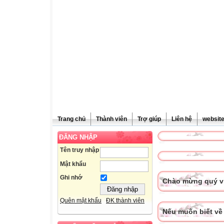
Trang chủ
Thành viên
Trợ giúp
Liên hệ
websit
ĐĂNG NHẬP
Tên truy nhập
Mật khẩu
Ghi nhớ
Chào mừng quý vị
Quên mật khẩu
ĐK thành viên
Nếu muốn biết về 