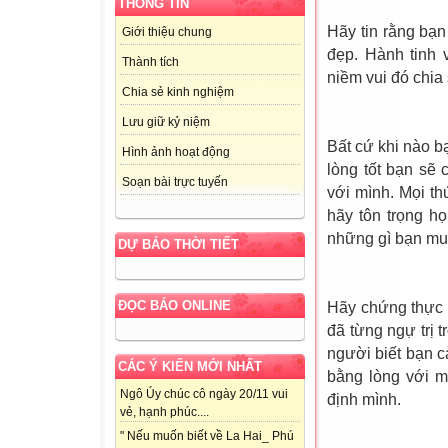
THÔNG TIN
Hãy tin rằng bạ
Giới thiệu chung
đẹp. Hành tinh
Thành tích
niềm vui đó chia
Chia sẻ kinh nghiệm
Lưu giữ kỷ niệm
Bất cứ khi nào b
Hình ảnh hoạt động
lòng tốt bạn sẽ
Soạn bài trực tuyến
với mình. Mọi t
hãy tôn trọng h
những gì bạn mu
DỰ BÁO THỜI TIẾT
ĐỌC BÁO ONLINE
Hãy chứng thực 
đã từng ngự trị 
người biết bạn 
CÁC Ý KIẾN MỚI NHẤT
bằng lòng với m
Ngô Úy chúc cô ngày 20/11 vui
định mình.
vẻ, hạnh phúc....
" Nếu muốn biết về La Hai_ Phú