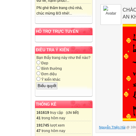
vui vẻ, hạnh phúc!...
PN ghé thăm trang chủ nhà,
CHÀO
chúc mừng 8/3 nhé!...
AN K
HỖ TRỢ TRỰC TUYẾN
ĐIỀU TRA Ý KIẾN
Bạn thấy trang này như thế nào?
Đẹp
Bình thường
Đơn điệu
Ý kiến khác
THỐNG KÊ
161619
truy cập (
chi tiết
)
41
trong hôm nay
191745
lượt xem
Nguyễn Thiện Hải
@ 16h:
47
trong hôm nay