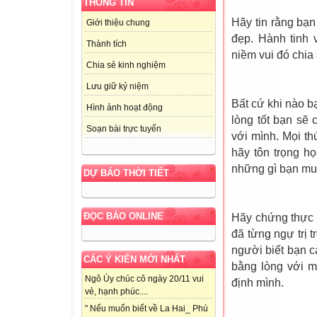
THÔNG TIN
Hãy tin rằng bạ
Giới thiệu chung
đẹp. Hành tinh
Thành tích
niềm vui đó chia
Chia sẻ kinh nghiệm
Lưu giữ kỷ niệm
Bất cứ khi nào b
Hình ảnh hoạt động
lòng tốt bạn sẽ
Soạn bài trực tuyến
với mình. Mọi t
hãy tôn trọng h
những gì bạn mu
DỰ BÁO THỜI TIẾT
ĐỌC BÁO ONLINE
Hãy chứng thực 
đã từng ngự trị 
người biết bạn 
CÁC Ý KIẾN MỚI NHẤT
bằng lòng với m
Ngô Úy chúc cô ngày 20/11 vui
định mình.
vẻ, hạnh phúc....
" Nếu muốn biết về La Hai_ Phú