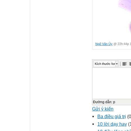
Ngô Văn Úy
@ 22h:44p 1
Kích thước font
Đường dẫn
:
p
Gửi ý kiến
Ba điều giá trị
(0
10 lời dạy hay
(