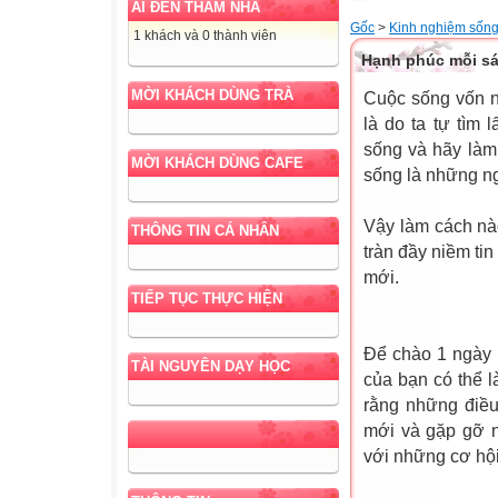
AI ĐẾN THĂM NHÀ
Gốc
>
Kinh nghiệm sốn
1 khách và 0 thành viên
Hạnh phúc mỗi sá
MỜI KHÁCH DÙNG TRÀ
Cuộc sống vốn n
là do ta tự tìm
sống và hãy làm
MỜI KHÁCH DÙNG CAFE
sống là những ng
Vậy làm cách nà
THÔNG TIN CÁ NHÂN
tràn đầy niềm ti
mới.
TIẾP TỤC THỰC HIỆN
Để chào 1 ngày 
TÀI NGUYÊN DẠY HỌC
của bạn có thể l
rằng những điều
mới và gặp gỡ n
với những cơ hội