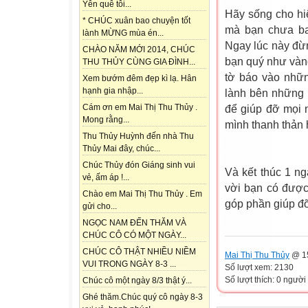
Yên quê tôi...
Hãy sống cho hi
* CHÚC xuân bao chuyện tốt
mà bạn chưa ba
lành MỪNG mùa én...
Ngay lúc này đừn
CHÀO NĂM MỚI 2014, CHÚC
bạn quý như vàn
THU THỦY CÙNG GIA ĐÌNH...
tờ báo vào nhữn
Xem bướm đêm đẹp kì lạ. Hân
hạnh gia nhập...
lành bên những 
Cám ơn em Mai Thị Thu Thủy .
để giúp đỡ mọi 
Mong rằng...
mình thanh thản 
Thu Thủy Huỳnh đến nhà Thu
Thủy Mai đây, chúc...
Chúc Thủy đón Giáng sinh vui
Và kết thúc 1 n
vẻ, ấm áp !...
vời bạn có đượ
Chào em Mai Thị Thu Thủy . Em
góp phần giúp đ
gửi cho...
NGỌC NAM ĐẾN THĂM VÀ
CHÚC CÔ CÓ MỘT NGÀY...
CHÚC CÔ THẬT NHIỀU NIỀM
Mai Thị Thu Thủy
@ 15
VUI TRONG NGÀY 8-3 ...
Số lượt xem: 2130
Số lượt thích: 0 người
Chúc cô một ngày 8/3 thật ý...
Ghé thăm.Chúc quý cô ngày 8-3