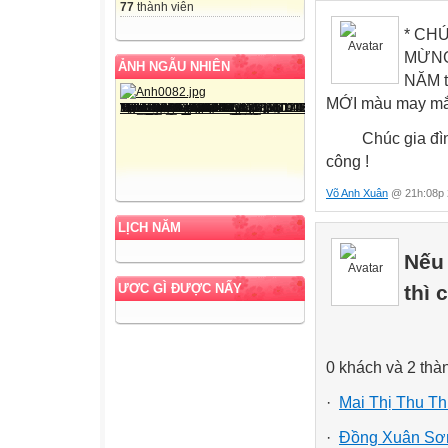
77
thành viên
* CHÚ
MỪNG 
ẢNH NGẪU NHIÊN
NĂM t
MỚI màu may mắ
Chúc gia đình 
công !
Võ Anh Xuân
@ 21h:08p 
LỊCH NĂM
Nếu 
ƯƠC GÌ ĐƯỢC NẤY
thì 
0 khách và 2 thà
·
Mai Thị Thu T
·
Đồng Xuân Sơ