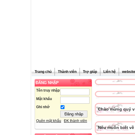
Trang chủ
Thành viên
Trợ giúp
Liên hệ
websit
ĐĂNG NHẬP
Tên truy nhập
Mật khẩu
Ghi nhớ
Chào mừng quý vị
Quên mật khẩu
ĐK thành viên
Nếu muốn biết về 