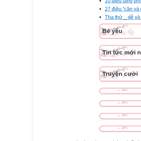
10 điều lãng phí
27 điều “cần và
Tha thứ _ dễ và
Bé yêu
Tin tức mới 
Truyện cười