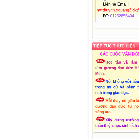
mttthuy.th.xquang3.dx
ĐT:
01232856494
Lập Website:
15/10
TIẾP TỤC THỰC HIỆN
CÁC CUỘC VẬN ĐỘ
Học tập và làm 
tấm gương đạo đức Hồ
Minh.
Nói không với tiê
trong thi cử và bệnh 
tích trong giáo dục.
Mỗi thầy cô giáo l
gương đạo đức, tự họ
sáng tạo.
Xây dựng trường
thân thiện, học sinh tích