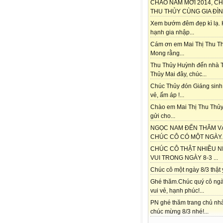
CHÀO NĂM MỚI 2014, C
THU THỦY CÙNG GIA ĐÌNH
Xem bướm đêm đẹp kì lạ.
hạnh gia nhập...
Cám ơn em Mai Thị Thu Th
Mong rằng...
Thu Thủy Huỳnh đến nhà 
Thủy Mai đây, chúc...
Chúc Thủy đón Giáng sinh
vẻ, ấm áp !...
Chào em Mai Thị Thu Thủy
gửi cho...
NGỌC NAM ĐẾN THĂM V
CHÚC CÔ CÓ MỘT NGÀY..
CHÚC CÔ THẬT NHIỀU N
VUI TRONG NGÀY 8-3 ...
Chúc cô một ngày 8/3 thật ý
Ghé thăm.Chúc quý cô ngà
vui vẻ, hạnh phúc!...
PN ghé thăm trang chủ nh
chúc mừng 8/3 nhé!...