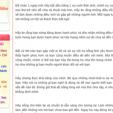
@phuyen.edu.vn.
Để chào 1 ngày mới hãy bắt đầu bằng 1 nụ cười thật xinh, chính nụ c
mọi thứ trở nên dễ chịu và thoải mái hơn. Hãy tin rằng những điều tố
/2011
sẽ làm được những điều mới và gặp gỡ những người mới. Một ngày t
với những cơ hội và thách thức bất ngờ.
Hãy tin rằng bạn xứng đáng được hạnh phúc và đón nhận những điều tố
luôn mong bạn được hạnh phúc và hãy mang niềm vui đó chia sẻ đến 
NG
theo
Bất cứ khi nào bạn gặp một ai đó và xử sự với họ bằng tình yêu thươ
 Chí
thấy hạnh phúc hơn và bạn cũng muốn điều đó đến với mình. Mọi 
cũng muốn, chính vì thế mà bạn hãy tôn trọng họ như tôn trọng chính
họ như những gì bạn muốn người khác đối xử với bạn.
u cực
thành
Hãy chứng thực khả năng của mình. Bỏ qua những nhút nhát lo sợ mà
à tấm
bạn. Hãy nói ra những gì bạn nghĩ là đúng và để mọi người biết bạ
c và
vấn đề nào đó. Đừng giữ thái độ bằng lòng với mọi thứ như vậy, vì nh
khẳng định mình.
 học
 cực.
Hãy sống cho hiện tại và chuẩn bị sẵn sàng cho tương lai. Làm nhữ
làm, đến những nơi mà bạn chưa bao giờ đến. Ngay lúc này đừng bỏ p