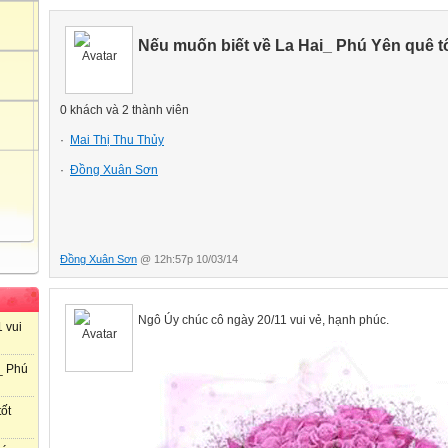
Nếu muốn biết về La Hai_ Phú Yên quê tôi
0 khách và 2 thành viên
·
Mai Thị Thu Thủy
·
Đồng Xuân Sơn
Đồng Xuân Sơn
@ 12h:57p 10/03/14
Ngô Úy chúc cô ngày 20/11 vui vẻ, hạnh phúc.
 vui
_ Phú
ốt