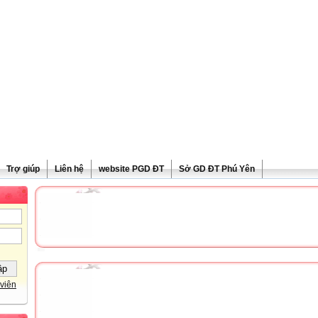
Trợ giúp
Liên hệ
website PGD ĐT
Sở GD ĐT Phú Yên
viên