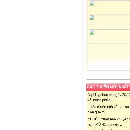
CÁC Ý KIẾN MỚI NHẤT
Ngô Úy chúc cô ngày 20/11
vẻ, hạnh phúc....
" Nếu muốn biết về La Hai
Yên quê tôi...
* CHÚC xuân bao chuyện t
lành MỪNG mùa én...