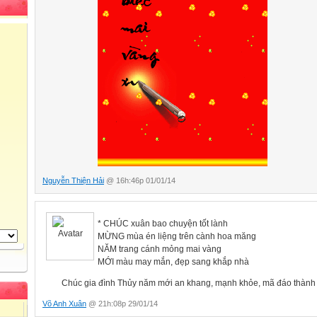
Nguyễn Thiện Hải
@ 16h:46p 01/01/14
* CHÚC xuân bao chuyện tốt lành
MỪNG mùa én liệng trên cành hoa măng
NĂM trang cánh mỏng mai vàng
MỚI màu may mắn, đẹp sang khắp nhà
Chúc gia đình Thủy năm mới an khang, mạnh khỏe, mã đáo thành 
Võ Anh Xuân
@ 21h:08p 29/01/14