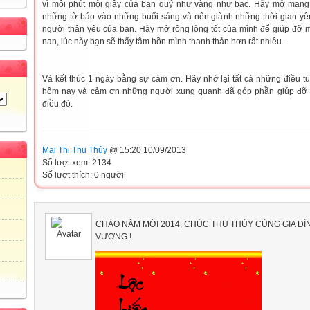
vì mỗi phút mỗi giây của bạn quý như vàng như bạc. Hãy mở mang
những tờ báo vào những buổi sáng và nên giành những thời gian yê
người thân yêu của bạn. Hãy mở rộng lòng tốt của mình để giúp đỡ 
nan, lúc này bạn sẽ thấy tâm hồn mình thanh thản hơn rất nhiều.
Và kết thúc 1 ngày bằng sự cảm ơn. Hãy nhớ lại tất cả những điều t
hôm nay và cảm ơn những người xung quanh đã góp phần giúp đỡ 
điều đó.
Mai Thị Thu Thủy
@ 15:20 10/09/2013
Số lượt xem: 2134
Số lượt thích: 0 người
CHÀO NĂM MỚI 2014, CHÚC THU THỦY CÙNG GIA ĐÌN
VƯỢNG !