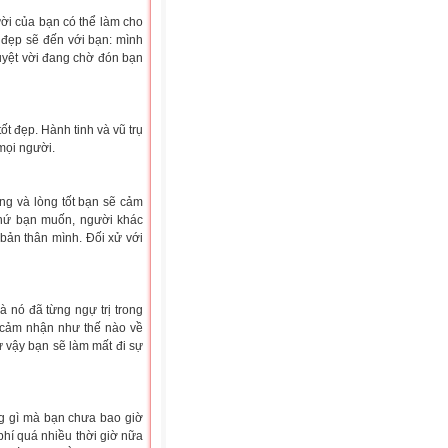
ười của bạn có thể làm cho
t đẹp sẽ đến với bạn: mình
uyệt vời đang chờ đón bạn
t đẹp. Hành tinh và vũ trụ
mọi người.
ng và lòng tốt bạn sẽ cảm
thứ bạn muốn, người khác
 bản thân mình. Đối xử với
 nó đã từng ngự trị trong
n cảm nhận như thế nào về
ư vậy bạn sẽ làm mất đi sự
ng gì mà bạn chưa bao giờ
hí quá nhiều thời giờ nữa