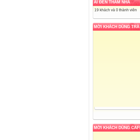
AI ĐẾN THĂM NHÀ
19 khách và 0 thành viên
MỜI KHÁCH DÙNG TRÀ
Clik chuột lấy code liên kết các thư v
MỜI KHÁCH DÙNG CAF