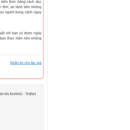
 kiến thức bằng cách đọc
n tĩnh, an lành bên những
mọi người trong cảnh nguy
uyệt vời bạn có được ngày
bạn thực hiện nên những
Nhắn tin cho tác giả
H AN KHANG - THỊNH