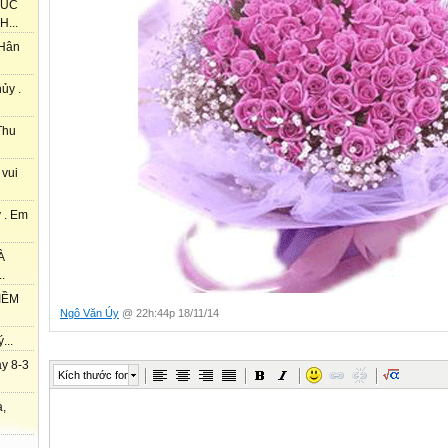
HÚC
...
 Hân
ủy .
Thu
 vui
 . Em
À
.
IỀM
Ngô Văn Úy
@ 22h:44p 18/11/14
...
y 8-3
Kích thước font
à,