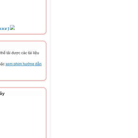
)
ể tải được các tài liệu
hoặc
xem phim hướng dẫn
đây